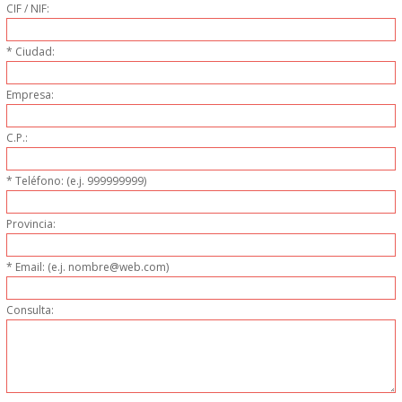
DONDE ESTAMOS
CIF / NIF:
* Ciudad:
PRODUCTOS EN OFERTAS
Empresa:
ALMACEN Y TRANSPORTE
C.P.:
COMPLEMENTOS DE BA�O
* Teléfono: (e.j. 999999999)
COMPLEMENTOS DE MESA
Provincia:
CRISTALERIA
* Email: (e.j. nombre@web.com)
CUBIERTOS
Consulta:
ELECTRODOM�STICOS
HIGIENE Y PROTECCION