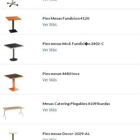
GARANTIAS Y
Pies Mesas Fundicion 4120
Ver Más
DEVOLUCIONES
Pies mesas Mod. Fundici�n 2402-C
AVISO LEGAL
Ver Más
POL�TICA DE PRIVACIDAD
Pies mesas 4480 Inox
CONDICIONES DE USO
Ver Más
NOTICIAS
Mesas Catering Plegables 4109 Ruedas
BLOG
Ver Más
CERRAR
Pies mesas Decor-2029-AL
Ver Más