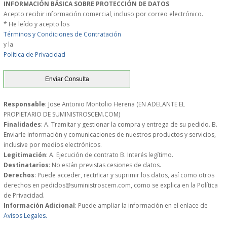
INFORMACIÓN BÁSICA SOBRE PROTECCIÓN DE DATOS
PERSONAL
Acepto recibir información comercial, incluso por correo electrónico.
* He leído y acepto los
Términos y Condiciones de Contratación
LIMPIEZA
y la
Política de Privacidad
MAQUINARIA CALIENTE
MAQUINARIA DE
Responsable
: Jose Antonio Montolio Herena (EN ADELANTE EL
ELABORACI�N
PROPIETARIO DE SUMINISTROSCEM.COM)
Finalidades
: A. Tramitar y gestionar la compra y entrega de su pedido. B.
Enviarle información y comunicaciones de nuestros productos y servicios,
MAQUINARIA FRIA
inclusive por medios electrónicos.
Legitimación
: A. Ejecución de contrato B. Interés legítimo.
MAQUINARIA DE LIMPIEZA
Destinatarios
: No están previstas cesiones de datos.
Derechos
: Puede acceder, rectificar y suprimir los datos, así como otros
derechos en pedidos@suministroscem.com, como se explica en la Política
MENAJE DE COCINA
de Privacidad.
Información Adicional
: Puede ampliar la información en el enlace de
Avisos Legales.
MAQUINARIA OTROS