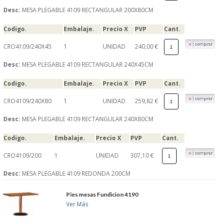
Desc:
MESA PLEGABLE 4109 RECTANGULAR 200X80CM
Codigo.
Embalaje.
Precio X
PVP
Cant.
CRO4109/240X45
1
UNIDAD
240,00 €
Desc:
MESA PLEGABLE 4109 RECTANGULAR 240X45CM
Codigo.
Embalaje.
Precio X
PVP
Cant.
CRO4109/240X80
1
UNIDAD
259,82 €
Desc:
MESA PLEGABLE 4109 RECTANGULAR 240X80CM
Codigo.
Embalaje.
Precio X
PVP
Cant.
CRO4109/200
1
UNIDAD
307,10 €
Desc:
MESA PLEGABLE 4109 REDONDA 200CM
Pies mesas Fundicion 4190
Ver Más