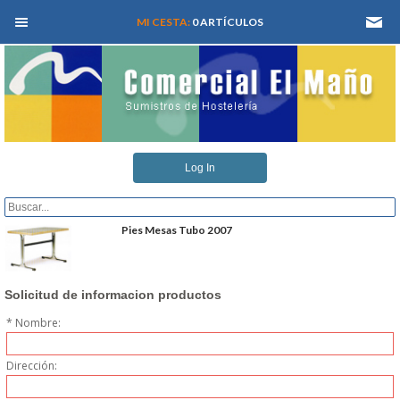
MEN� PRINCIPAL
MI CESTA:
0 ARTÍCULOS
INICIO
Log In
QUIENES SOMOS
CATALOGOS
Pies Mesas Tubo 2007
REFORMAS Y PROYECTOS
Solicitud de informacion productos
REGISTRARSE
* Nombre:
SERVICIO TECNICO
Dirección: