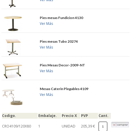
S�GUENOS EN
Pies mesas Fundicion 4130
Ver Más
FACEBOOK
TWITTER
Pies mesas Tubo 20274
Ver Más
© 2026 SUMINISTROSCEM
Pies Mesas Decor-2009-NT
TODOS LOS DERECHOS RESERVADOS
Ver Más
Mesas Caterin Plegables 4109
Ver Más
Codigo.
Embalaje.
Precio X
PVP
Cant.
CRO4109/120X80
1
UNIDAD
205,39 €