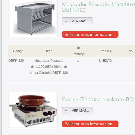
Mostrador Pescado dim.1200
DBFP-120
VER MÁS...
Solicitar mas informacion...
Un.
Codigo
Desc.
Precio X
Vol.
Embalaje
DBFP-120
Mostrador Pescado
1
UNIDAD
dim.1200x950x990h mm
Línea Córdoba DBFP-120
Cocina Eléctrica oscilante BC
VER MÁS...
Solicitar mas informacion...