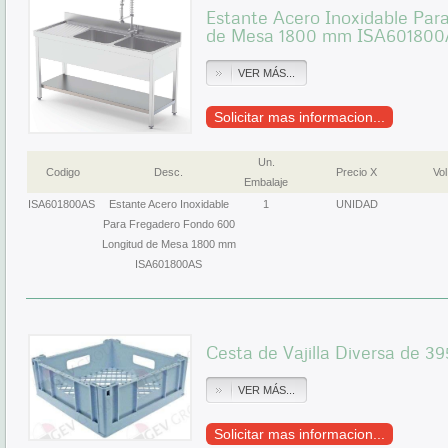
Estante Acero Inoxidable Par
de Mesa 1800 mm ISA60180
VER MÁS...
Solicitar mas informacion...
Un.
Codigo
Desc.
Precio X
Vol
Embalaje
ISA601800AS
Estante Acero Inoxidable
1
UNIDAD
Para Fregadero Fondo 600
Longitud de Mesa 1800 mm
ISA601800AS
Cesta de Vajilla Diversa de 
VER MÁS...
Solicitar mas informacion...