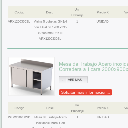
Un.
Codigo
Desc.
Precio X
Vol
Embalaje
VRX1200330SL
Vitrina 5 cubetas GN1/4
1
UNIDAD
con TAPA de 1200 x335
x270h mm PEKIN
VRX1200330SL
Mesa de Trabajo Acero inoxid
Corredera a 1 cara 2000x9
VER MÁS...
Solicitar mas informacion...
Un.
Codigo
Desc.
Precio X
Vol
Embalaje
WTW190200SD
Mesa de Trabajo Acero
1
UNIDAD
inoxidable Mural Con