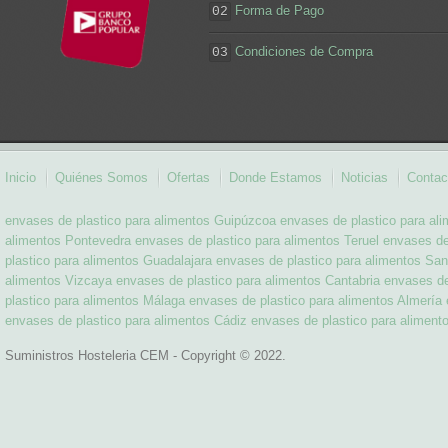
Forma de Pago
02
Condiciones de Compra
03
Inicio
Quiénes Somos
Ofertas
Donde Estamos
Noticias
Contac
envases de plastico para alimentos Guipúzcoa
envases de plastico para al
alimentos Pontevedra
envases de plastico para alimentos Teruel
envases de
plastico para alimentos Guadalajara
envases de plastico para alimentos San
alimentos Vizcaya
envases de plastico para alimentos Cantabria
envases de
plastico para alimentos Málaga
envases de plastico para alimentos Almería
envases de plastico para alimentos Cádiz
envases de plastico para aliment
Suministros Hosteleria CEM - Copyright © 2022.