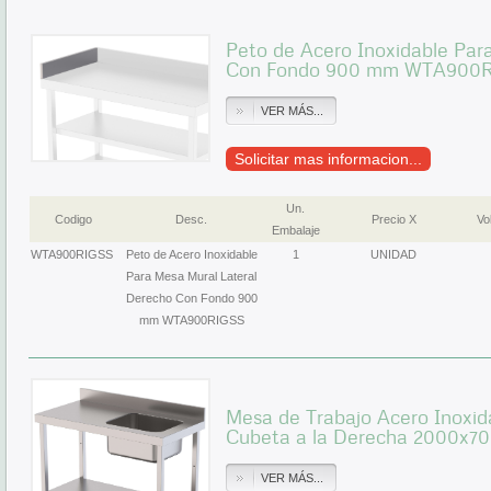
Peto de Acero Inoxidable Par
Con Fondo 900 mm WTA900
VER MÁS...
Solicitar mas informacion...
Un.
Codigo
Desc.
Precio X
Vol
Embalaje
WTA900RIGSS
Peto de Acero Inoxidable
1
UNIDAD
Para Mesa Mural Lateral
Derecho Con Fondo 900
mm WTA900RIGSS
Mesa de Trabajo Acero Inoxid
Cubeta a la Derecha 2000x
VER MÁS...