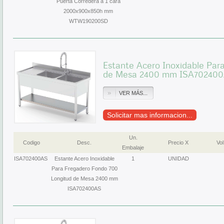
Puerta Corredera a 1 cara
2000x900x850h mm
WTW190200SD
Estante Acero Inoxidable Par
de Mesa 2400 mm ISA70240
VER MÁS...
Solicitar mas informacion...
Un.
Codigo
Desc.
Precio X
Vol
Embalaje
ISA702400AS
Estante Acero Inoxidable
1
UNIDAD
Para Fregadero Fondo 700
Longitud de Mesa 2400 mm
ISA702400AS