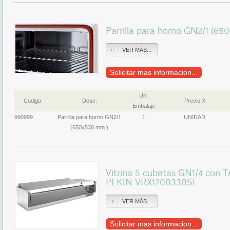
Parrilla para horno GN2/1 (65
VER MÁS...
Solicitar mas informacion...
Un.
Codigo
Desc.
Precio X
Embalaje
990999
Parrilla para horno GN2/1
1
UNIDAD
(650x530 mm.)
Vitrina 5 cubetas GN1/4 con
PEKIN VRX1200330SL
VER MÁS...
Solicitar mas informacion...