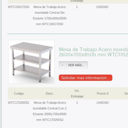
Embalaje
WTC190170S0
Mesa de Trabajo Acero
1
UNIDAD
inoxidable Central Sin
Estante 1700x900x850h
mm WTC190170S0
Mesa de Trabajo Acero inoxid
2600x700x850h mm WTC170
VER MÁS...
Solicitar mas informacion...
Un.
Codigo
Desc.
Precio X
Vol
Embalaje
WTC170260S2
Mesa de Trabajo Acero
1
UNIDAD
inoxidable Central Con 2
Estante 2600x700x850h
mm WTC170260S2