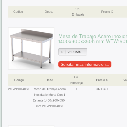
Un.
Codigo
Desc.
Precio X
Embalaje
Mesa de Trabajo Acero inoxid
1400x900x850h mm WTW1901
VER MÁS...
Solicitar mas informacion...
Un.
Codigo
Desc.
Precio X
Vol
Embalaje
WTW190140S1
Mesa de Trabajo Acero
1
UNIDAD
inoxidable Mural Con 1
Estante 1400x900x850h
mm WTW190140S1