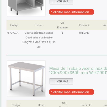
VER MÁS...
Solicitar mas informacion...
Un.
Codigo
Desc.
Precio X
Vol.
Embalaje
MPQ711A
Cocina Eléctrica 6 zonas
1
UNIDAD
Cuadradas con Mueble
MPQ711A MAGISTRA PLUS
700
Mesa de Trabajo Acero inoxida
1700x900x850h mm WTC1901
VER MÁS...
Solicitar mas informacion...
Un.
Codigo
Desc.
Precio X
Vol