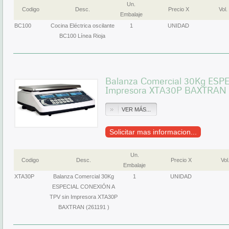
Un.
Codigo
Desc.
Precio X
Vol.
Embalaje
BC100
Cocina Eléctrica oscilante
1
UNIDAD
BC100 Línea Rioja
Balanza Comercial 30Kg ESP
Impresora XTA30P BAXTRAN (2
VER MÁS...
Solicitar mas informacion...
Un.
Codigo
Desc.
Precio X
Vol
Embalaje
XTA30P
Balanza Comercial 30Kg
1
UNIDAD
ESPECIAL CONEXIÓN A
TPV sin Impresora XTA30P
BAXTRAN (261191 )