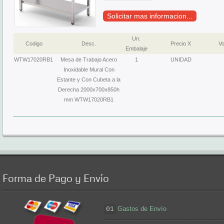
Solicitar mas informacion...
Un.
Codigo
Desc.
Precio X
Vo
Embalaje
WTW17020RB1
Mesa de Trabajo Acero
1
UNIDAD
Inoxidable Mural Con
Estante y Con Cubeta a la
Derecha 2000x700x850h
mm WTW17020RB1
Forma
de Pago y Envío
Gastos de Envío
01