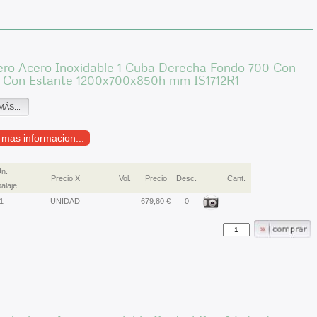
ero Acero Inoxidable 1 Cuba Derecha Fondo 700 Con
 Con Estante 1200x700x850h mm IS1712R1
MÁS...
r mas informacion...
n.
Precio X
Vol.
Precio
Desc.
Cant.
alaje
1
UNIDAD
679,80 €
0