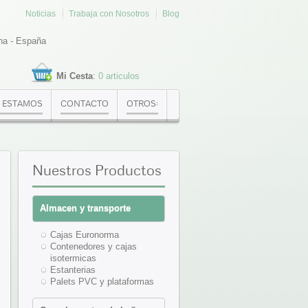
Noticias
Trabaja con Nosotros
Blog
na - España
Mi Cesta
:
0 articulos
 ESTAMOS
CONTACTO
OTROS:
Nuestros
Productos
Almacen y transporte
Cajas Euronorma
Contenedores y cajas
isotermicas
Estanterias
Palets PVC y plataformas