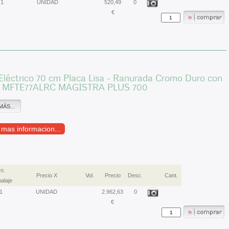
1
UNIDAD
520,49
0
€
Eléctrico 70 cm Placa Lisa - Ranurada Cromo Duro con
 MFTE77ALRC MAGISTRA PLUS 700
MÁS...
r mas informacion...
n.
Precio X
Vol.
Precio
Desc.
Cant.
alaje
1
UNIDAD
2.962,63
0
€