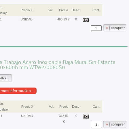
n.
Precio X
Vol.
Precio
Desc.
Cant.
alaje
1
UNIDAD
405,13 €
0
 Trabajo Acero Inoxidable Baja Mural Sin Estante
00x600h mm WTW270080S0
MÁS...
r mas informacion...
Un.
Precio X
Vol.
Precio
Desc.
Cant.
alaje
1
UNIDAD
313,81
0
€