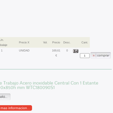
Un.
Precio X
Vol.
Precio
Desc.
Cant.
balaje
1
UNIDAD
169,61
0
€
 Trabajo Acero inoxidable Central Con 1 Estante
00x850h mm WTC180090S1
MÁS...
r mas informacion...