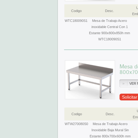
U
Codigo
Desc.
Emb
WTC180090S1
Mesa de Trabajo Acero
inoxidable Central Con 1
Estante 900x800x850h mm
WTC180090S1
Mesa de
800x7
VER 
Solicita
Codigo
Desc.
Emb
WTW270080S0
Mesa de Trabajo Acero
Inoxidable Baja Mural Sin
Estante 800x700x600h mm