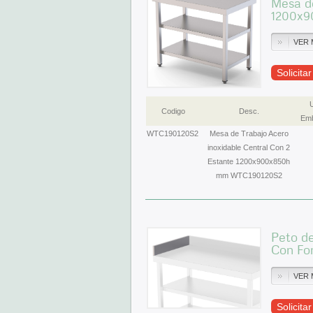
Mesa de
1200x9
VER 
Solicita
Codigo
Desc.
Emb
WTC190120S2
Mesa de Trabajo Acero
inoxidable Central Con 2
Estante 1200x900x850h
mm WTC190120S2
Peto de
Con F
VER 
Solicita