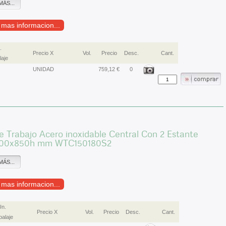
MÁS...
r mas informacion...
.
Precio X
Vol.
Precio
Desc.
Cant.
aje
UNIDAD
759,12 €
0
 Trabajo Acero inoxidable Central Con 2 Estante
500x850h mm WTC150180S2
MÁS...
r mas informacion...
Un.
Precio X
Vol.
Precio
Desc.
Cant.
alaje