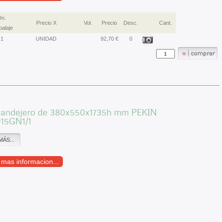
Un.
Precio X
Vol.
Precio
Desc.
Cant.
alaje
1
UNIDAD
92,70 €
0
Bandejero de 380x550x1735h mm PEKIN
15GN1/1
MÁS...
r mas informacion...