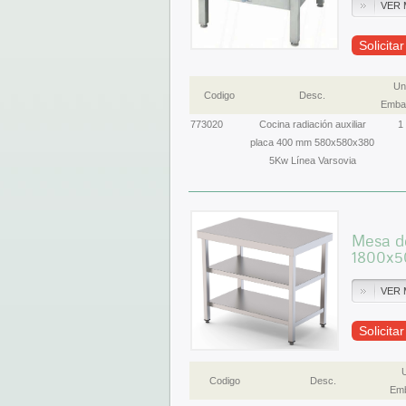
VER 
Solicita
Un
Codigo
Desc.
Embal
773020
Cocina radiación auxiliar
1
placa 400 mm 580x580x380
5Kw Línea Varsovia
Mesa de
1800x
VER 
Solicita
Codigo
Desc.
Emb