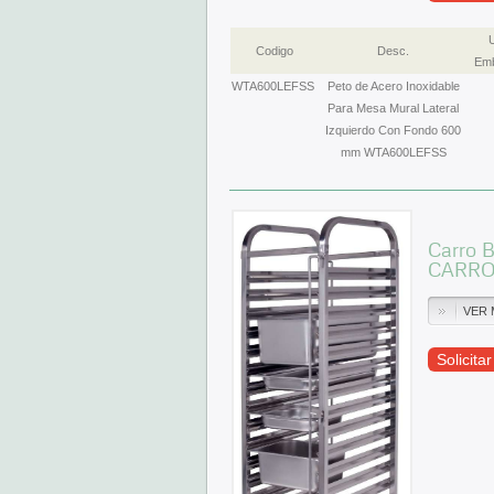
Codigo
Desc.
Emb
WTA600LEFSS
Peto de Acero Inoxidable
Para Mesa Mural Lateral
Izquierdo Con Fondo 600
mm WTA600LEFSS
Carro 
CARRO
VER 
Solicita