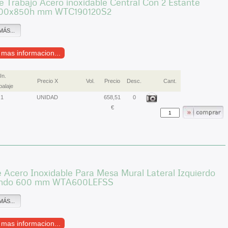
 Trabajo Acero inoxidable Central Con 2 Estante
00x850h mm WTC190120S2
MÁS...
r mas informacion...
Un.
Precio X
Vol.
Precio
Desc.
Cant.
alaje
1
UNIDAD
658,51
0
€
 Acero Inoxidable Para Mesa Mural Lateral Izquierdo
ondo 600 mm WTA600LEFSS
MÁS...
r mas informacion...