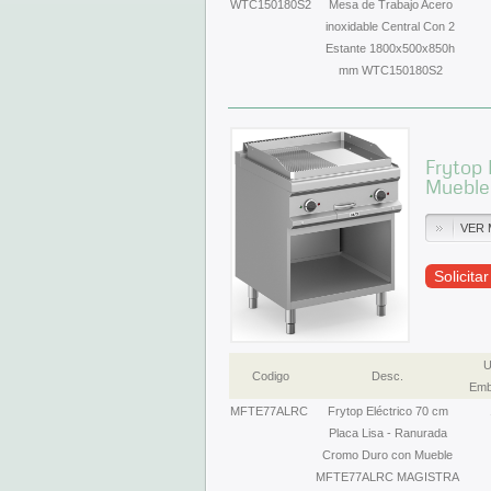
WTC150180S2
Mesa de Trabajo Acero
inoxidable Central Con 2
Estante 1800x500x850h
mm WTC150180S2
Frytop 
Mueble
VER 
Solicita
U
Codigo
Desc.
Emb
MFTE77ALRC
Frytop Eléctrico 70 cm
Placa Lisa - Ranurada
Cromo Duro con Mueble
MFTE77ALRC MAGISTRA