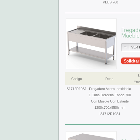
PLUS 700
Fregad
Mueble
VER 
Solicita
U
Codigo
Desc.
Emb
IS1712R10S1
Fregadero Acero Inoxidable
1 Cuba Derecha Fondo 700
Con Mueble Con Estante
1200x700x850h mm
IS1712R10S1