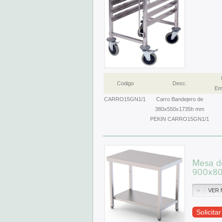
Codigo
Desc.
Em
CARRO15GN1/1
Carro Bandejero de
380x550x1735h mm
PEKIN CARRO15GN1/1
Mesa de
900x8
VER 
Solicita