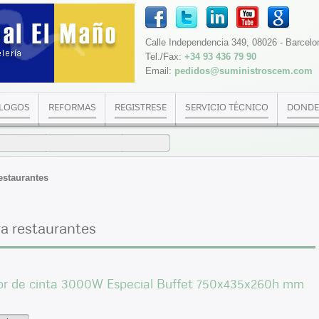
Calle Independencia 349, 08026 - Barcelo
Tel./Fax:
+34 93 436 79 90
Email:
pedidos@suministroscem.com
LOGOS
REFORMAS
REGISTRESE
SERVICIO TÉCNICO
DONDE
estaurantes
ra restaurantes
or de cinta 3000W Especial Buffet 750x435x260h mm
0