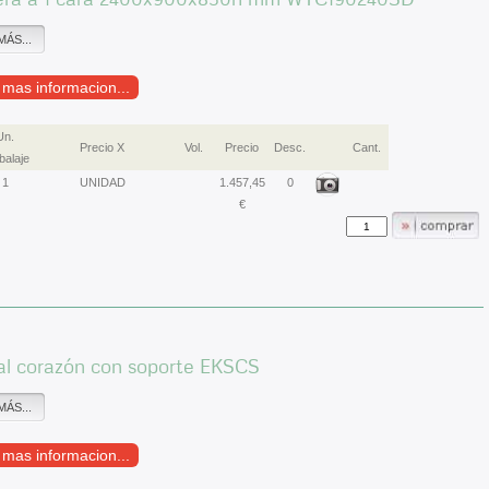
MÁS...
r mas informacion...
Un.
Precio X
Vol.
Precio
Desc.
Cant.
alaje
1
UNIDAD
1.457,45
0
€
al corazón con soporte EKSCS
MÁS...
r mas informacion...