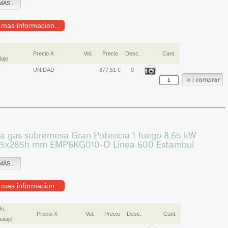
MÁS...
r mas informacion...
.
Precio X
Vol.
Precio
Desc.
Cant.
aje
UNIDAD
877,51 €
0
 a gas sobremesa Gran Potencia 1 fuego 8,65 kW
5x285h mm EMP6KG010-O Línea 600 Estambul
MÁS...
r mas informacion...
n.
Precio X
Vol.
Precio
Desc.
Cant.
alaje