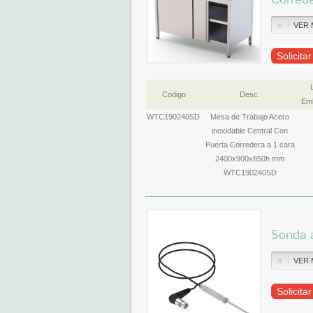
VER 
Solicita
Codigo
Desc.
Emb
WTC190240SD
Mesa de Trabajo Acero
inoxidable Central Con
Puerta Corredera a 1 cara
2400x900x850h mm
WTC190240SD
Sonda 
VER 
Solicita