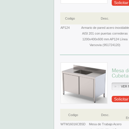
Solicita
Codigo
Desc.
AP124
Armario de pared acero inoxidable
AISI 201 con puertas correderas
1200x400x600 mm AP124 Línea
Varsovia (951724120)
Mesa de
Cubeta
VER 
Solicita
Codigo
Desc.
Em
WTW16016CBSD
Mesa de Trabajo Acero