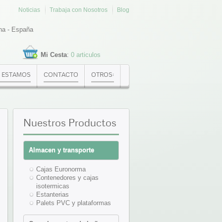
Noticias
Trabaja con Nosotros
Blog
na - España
Mi Cesta
:
0 articulos
 ESTAMOS
CONTACTO
OTROS:
Nuestros
Productos
Almacen y transporte
Cajas Euronorma
Contenedores y cajas
isotermicas
Estanterias
Palets PVC y plataformas