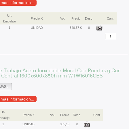
r mas informacion...
Un.
Precio X
Vol.
Precio
Desc.
Cant.
Embalaje
1
UNIDAD
340,67 €
0
 Trabajo Acero Inoxidable Mural Con Puertas y Con
 Central 1600x600x850h mm WTW16016CBS
MÁS...
r mas informacion...
Un.
Precio X
Vol.
Precio
Desc.
Cant.
balaje
1
UNIDAD
985,19
0