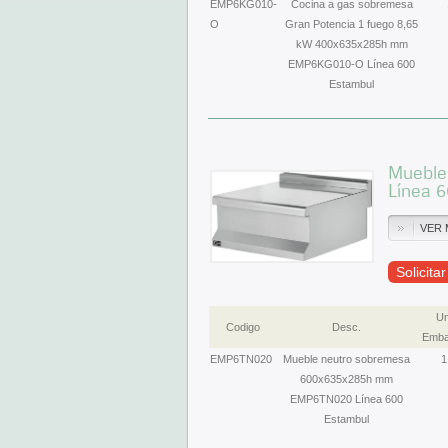
EMP6KG010-
Cocina a gas sobremesa
O
Gran Potencia 1 fuego 8,65
kW 400x635x285h mm
EMP6KG010-O Línea 600
Estambul
Mueble
Línea 
VER 
Solicita
Un
Codigo
Desc.
Emba
EMP6TN020
Mueble neutro sobremesa
1
600x635x285h mm
EMP6TN020 Línea 600
Estambul