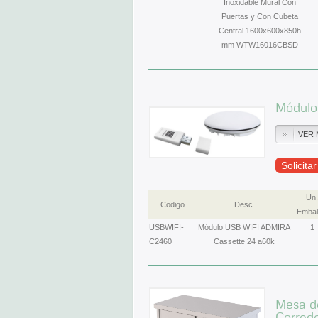
Inoxidable Mural Con
Puertas y Con Cubeta
Central 1600x600x850h
mm WTW16016CBSD
Módulo
VER 
Solicita
Un.
Codigo
Desc.
Embal
USBWIFI-
Módulo USB WIFI ADMIRA
1
C2460
Cassette 24 a60k
Mesa de
Corred