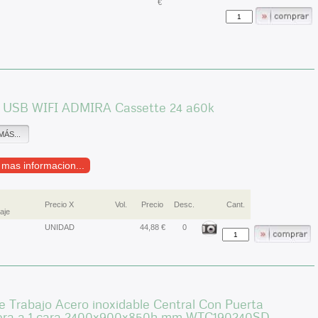
€
 USB WIFI ADMIRA Cassette 24 a60k
MÁS...
r mas informacion...
Precio X
Vol.
Precio
Desc.
Cant.
aje
UNIDAD
44,88 €
0
 Trabajo Acero inoxidable Central Con Puerta
era a 1 cara 2400x900x850h mm WTC190240SD