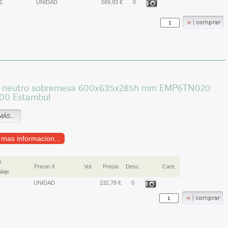
1
UNIDAD
569,93 €
0
 neutro sobremesa 600x635x285h mm EMP6TN020
600 Estambul
MÁS...
r mas informacion...
.
Precio X
Vol.
Precio
Desc.
Cant.
laje
UNIDAD
232,78 €
0