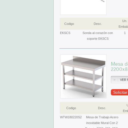
Un.
Codigo
Desc.
Embala
EKSCS
Sonda al corazón con
1
soporte EKSCS
Mesa de
2200x
VER 
Solicita
Codigo
Desc.
Emb
WTW180220S2
Mesa de Trabajo Acero
inoxidable Mural Con 2