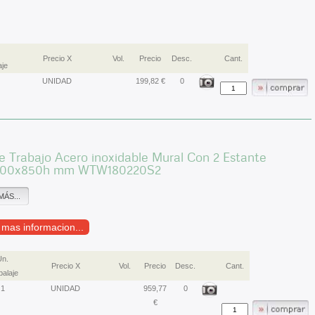
Precio X
Vol.
Precio
Desc.
Cant.
je
UNIDAD
199,82 €
0
 Trabajo Acero inoxidable Mural Con 2 Estante
800x850h mm WTW180220S2
MÁS...
r mas informacion...
Un.
Precio X
Vol.
Precio
Desc.
Cant.
alaje
1
UNIDAD
959,77
0
€