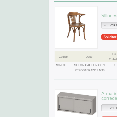
Sillone
VER 
Solicita
Un.
Codigo
Desc.
Embal
ROM030
SILLON CAFETIN CON
1
REPOSABRAZOS M30
Armario
corred
VER 