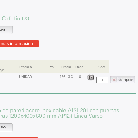
s Cafetín 123
MÁS...
r mas informacion...
Precio X
Vol.
Precio
Desc.
Cant.
aje
UNIDAD
136,13 €
0
 de pared acero inoxidable AISI 201 con puertas
eras 1200x400x600 mm AP124 Línea Varso
MÁS...