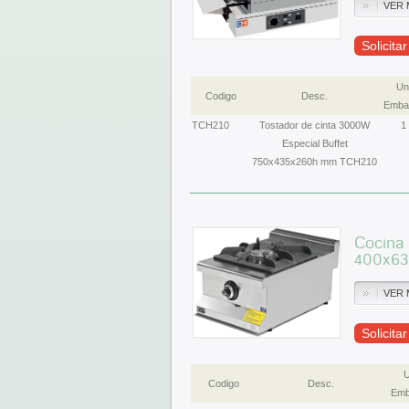
VER 
Solicita
Un
Codigo
Desc.
Embal
TCH210
Tostador de cinta 3000W
1
Especial Buffet
750x435x260h mm TCH210
Cocina
400x63
VER 
Solicita
U
Codigo
Desc.
Emb