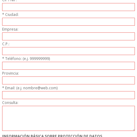
DONDE ESTAMOS
* Ciudad:
PRODUCTOS EN OFERTAS
Empresa:
ALMACEN Y TRANSPORTE
C.P.:
COMPLEMENTOS DE BA�O
* Teléfono: (e.j. 999999999)
COMPLEMENTOS DE MESA
Provincia:
CRISTALERIA
* Email: (e.j. nombre@web.com)
CUBIERTOS
Consulta:
ELECTRODOM�STICOS
HIGIENE Y PROTECCION
INFORMACIÓN BÁSICA SOBRE PROTECCIÓN DE DATOS