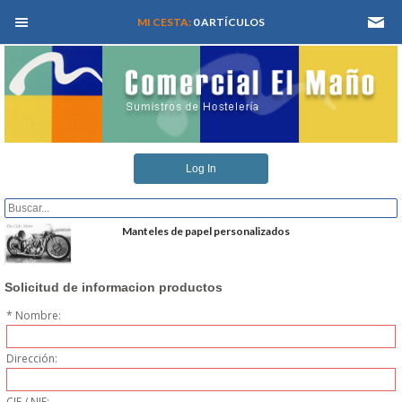
MEN� PRINCIPAL
MI CESTA:
0 ARTÍCULOS
INICIO
Log In
QUIENES SOMOS
CATALOGOS
Manteles de papel personalizados
REFORMAS Y PROYECTOS
Solicitud de informacion productos
* Nombre:
REGISTRARSE
Dirección:
SERVICIO TECNICO
CIF / NIF: