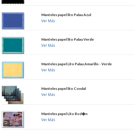
GARANTIAS Y
Manteles papel lito Palau Azul
Ver Más
DEVOLUCIONES
Manteles papel lito Palau Verde
AVISO LEGAL
Ver Más
POL�TICA DE PRIVACIDAD
Manteles papel Lito Palau Amarillo - Verde
Ver Más
CONDICIONES DE USO
Manteles papel lito Condal
NOTICIAS
Ver Más
BLOG
Manteles papel Lito Bod�n
Ver Más
CERRAR