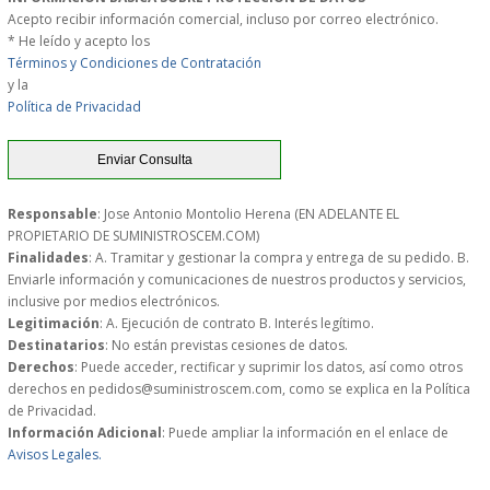
Acepto recibir información comercial, incluso por correo electrónico.
PERSONAL
* He leído y acepto los
Términos y Condiciones de Contratación
LIMPIEZA
y la
Política de Privacidad
MAQUINARIA CALIENTE
MAQUINARIA DE
Responsable
: Jose Antonio Montolio Herena (EN ADELANTE EL
PROPIETARIO DE SUMINISTROSCEM.COM)
ELABORACI�N
Finalidades
: A. Tramitar y gestionar la compra y entrega de su pedido. B.
Enviarle información y comunicaciones de nuestros productos y servicios,
MAQUINARIA FRIA
inclusive por medios electrónicos.
Legitimación
: A. Ejecución de contrato B. Interés legítimo.
Destinatarios
: No están previstas cesiones de datos.
MAQUINARIA DE LIMPIEZA
Derechos
: Puede acceder, rectificar y suprimir los datos, así como otros
derechos en pedidos@suministroscem.com, como se explica en la Política
MENAJE DE COCINA
de Privacidad.
Información Adicional
: Puede ampliar la información en el enlace de
Avisos Legales.
MAQUINARIA OTROS