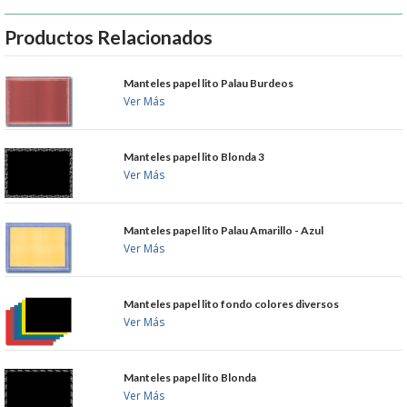
MUEBLES
Productos Relacionados
MUEBLES INOX. COCINA
Manteles papel lito Palau Burdeos
Ver Más
PAPEL Y PRODUCTOS UNIUSO
Manteles papel lito Blonda 3
VAJILLA
Ver Más
CUCHILLOS DE COCINA
Manteles papel lito Palau Amarillo - Azul
Ver Más
OUTLET
GASTOS DE ENVIO
Manteles papel lito fondo colores diversos
Ver Más
FORMA DE PAGO
Manteles papel lito Blonda
Ver Más
CONDICIONES DE COMPRA