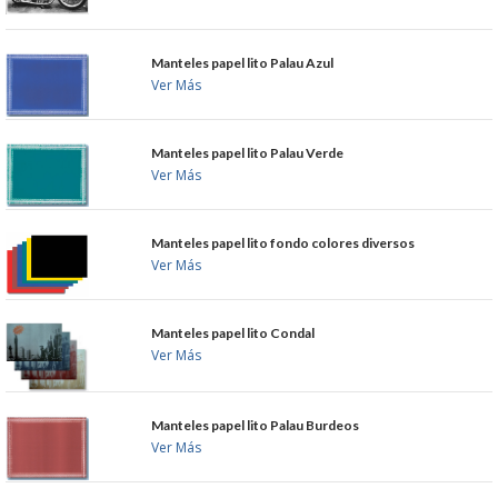
GARANTIAS Y
Manteles papel lito Palau Azul
Ver Más
DEVOLUCIONES
Manteles papel lito Palau Verde
AVISO LEGAL
Ver Más
POL�TICA DE PRIVACIDAD
Manteles papel lito fondo colores diversos
Ver Más
CONDICIONES DE USO
NOTICIAS
Manteles papel lito Condal
Ver Más
BLOG
Manteles papel lito Palau Burdeos
CERRAR
Ver Más