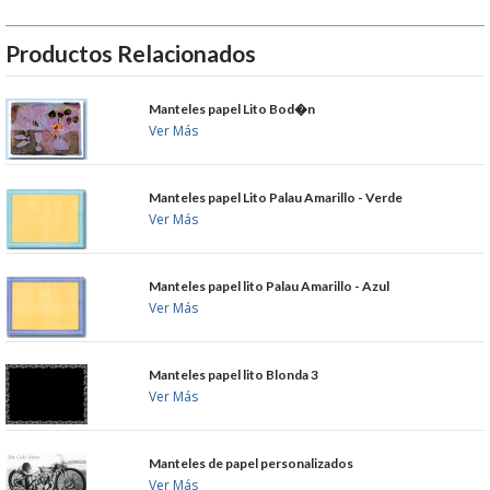
MUEBLES
Productos Relacionados
MUEBLES INOX. COCINA
Manteles papel Lito Bod�n
Ver Más
PAPEL Y PRODUCTOS UNIUSO
Manteles papel Lito Palau Amarillo - Verde
VAJILLA
Ver Más
CUCHILLOS DE COCINA
Manteles papel lito Palau Amarillo - Azul
Ver Más
OUTLET
GASTOS DE ENVIO
Manteles papel lito Blonda 3
Ver Más
FORMA DE PAGO
Manteles de papel personalizados
CONDICIONES DE COMPRA
Ver Más