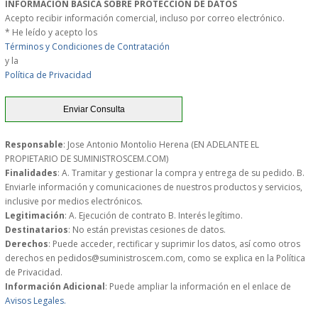
INFORMACIÓN BÁSICA SOBRE PROTECCIÓN DE DATOS
PERSONAL
Acepto recibir información comercial, incluso por correo electrónico.
* He leído y acepto los
Términos y Condiciones de Contratación
LIMPIEZA
y la
Política de Privacidad
MAQUINARIA CALIENTE
MAQUINARIA DE
Responsable
: Jose Antonio Montolio Herena (EN ADELANTE EL
ELABORACI�N
PROPIETARIO DE SUMINISTROSCEM.COM)
Finalidades
: A. Tramitar y gestionar la compra y entrega de su pedido. B.
Enviarle información y comunicaciones de nuestros productos y servicios,
MAQUINARIA FRIA
inclusive por medios electrónicos.
Legitimación
: A. Ejecución de contrato B. Interés legítimo.
Destinatarios
: No están previstas cesiones de datos.
MAQUINARIA DE LIMPIEZA
Derechos
: Puede acceder, rectificar y suprimir los datos, así como otros
derechos en pedidos@suministroscem.com, como se explica en la Política
MENAJE DE COCINA
de Privacidad.
Información Adicional
: Puede ampliar la información en el enlace de
Avisos Legales.
MAQUINARIA OTROS