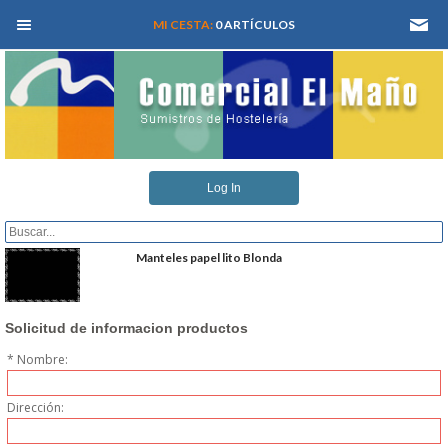
MEN� PRINCIPAL
MI CESTA:
0 ARTÍCULOS
INICIO
Log In
QUIENES SOMOS
CATALOGOS
Manteles papel lito Blonda
REFORMAS Y PROYECTOS
Solicitud de informacion productos
REGISTRARSE
* Nombre:
SERVICIO TECNICO
Dirección: