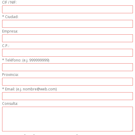
CIF / NIF:
DONDE ESTAMOS
* Ciudad:
PRODUCTOS EN OFERTAS
Empresa:
ALMACEN Y TRANSPORTE
C.P.:
COMPLEMENTOS DE BA�O
* Teléfono: (e.j. 999999999)
COMPLEMENTOS DE MESA
Provincia:
CRISTALERIA
* Email: (e.j. nombre@web.com)
CUBIERTOS
Consulta:
ELECTRODOM�STICOS
HIGIENE Y PROTECCION