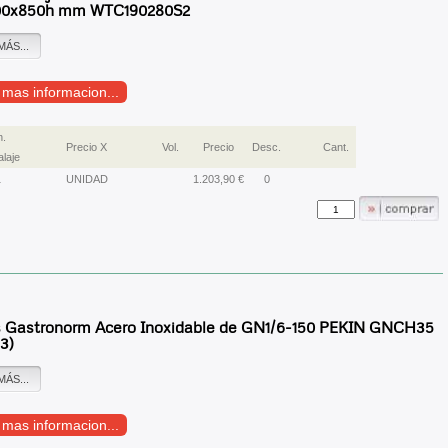
00x850h mm WTC190280S2
MÁS...
r mas informacion...
n.
Precio X
Vol.
Precio
Desc.
Cant.
laje
1
UNIDAD
1.203,90 €
0
 Gastronorm Acero Inoxidable de GN1/6-150 PEKIN GNCH35
93)
MÁS...
r mas informacion...