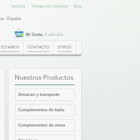
Noticias
Trabaja con Nosotros
Blog
na - España
Mi Cesta
:
0 articulos
 ESTAMOS
CONTACTO
OTROS:
Nuestros
Productos
Almacen y transporte
Cajas Euronorma
Complementos de baño
Contenedores y cajas
isotermicas
Estanterias
Complementos de mesa
Palets PVC y plataformas
Cafeteria-Bar