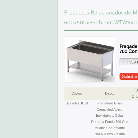
Productos Relacionados de Me
600x500x850h mm WTW1500
Fregade
700 Con
VER 
Solicita
U
Codigo
Desc.
Emb
IS1720R1HCS1
Fregadero Gran
Capacidad Acero
Inoxidable 1 Cuba
Derecha Fondo 700 Con
Mueble Con Estante
2000x700x850h mm