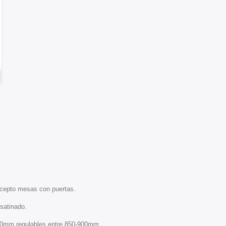
cepto mesas con puertas.
satinado.
40mm regulables entre 850-900mm.