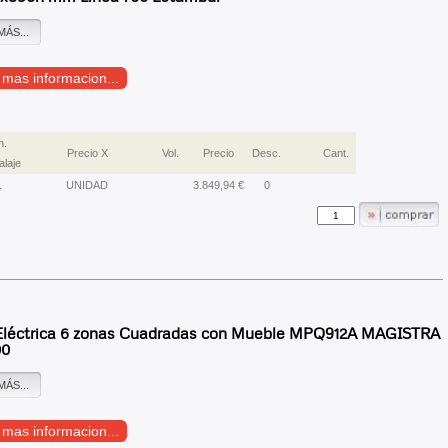
MÁS...
r mas informacion...
n.
Precio X
Vol.
Precio
Desc.
Cant.
laje
1
UNIDAD
3.849,94 €
0
Eléctrica 6 zonas Cuadradas con Mueble MPQ912A MAGISTRA
00
MÁS...
r mas informacion...