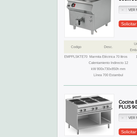
VER 
Solicita
U
Codigo
Desc.
Emba
EMPPLSKTE70
Marmita Eléctrica 70 litros
Calentamiento Indirecto 12
kW 800x730x850h mm
Línea 700 Estambul
Cocina 
PLUS 9
VER 
Solicita