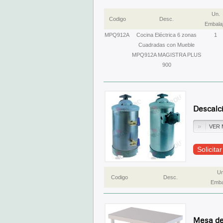
Un.
Codigo
Desc.
Embala
MPQ912A
Cocina Eléctrica 6 zonas
1
Cuadradas con Mueble
MPQ912A MAGISTRA PLUS
900
Descalci
VER 
Solicita
Un
Codigo
Desc.
Emba
Mesa de 