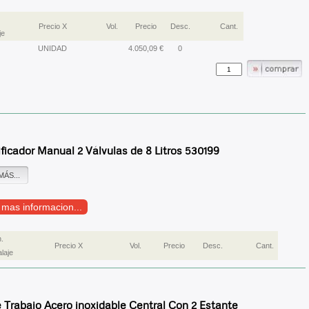
Precio X
Vol.
Precio
Desc.
Cant.
je
UNIDAD
4.050,09 €
0
ficador Manual 2 Válvulas de 8 Litros 530199
MÁS...
r mas informacion...
.
Precio X
Vol.
Precio
Desc.
Cant.
laje
Trabajo Acero inoxidable Central Con 2 Estante