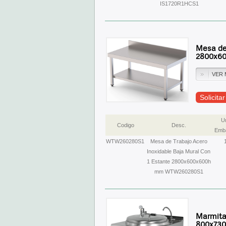
IS1720R1HCS1
Mesa de
2800x6
VER 
Solicita
U
Codigo
Desc.
Emba
WTW260280S1
Mesa de Trabajo Acero
Inoxidable Baja Mural Con
1 Estante 2800x600x600h
mm WTW260280S1
Marmita 
800x730