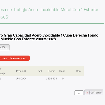
sa de Trabajo Acero inoxidable Mural Con 1 Estante
60S1
ro Gran Capacidad Acero Inoxidable 1 Cuba Derecha Fondo
 Mueble Con Estante 2000x700x8
MÁS...
r mas informacion...
n.
Precio X
Vol.
Precio
Desc.
Cant.
alaje
1
UNIDAD
1.314,92 €
0