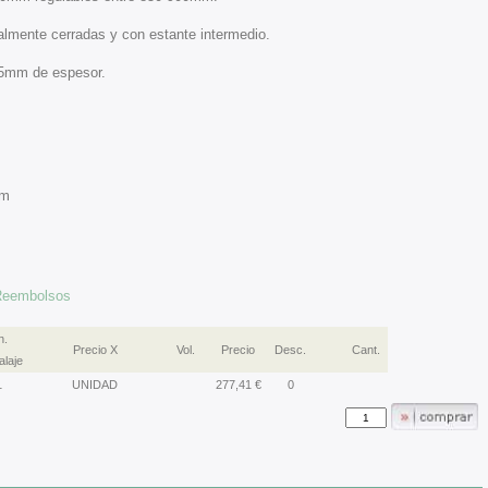
almente cerradas y con estante intermedio.
65mm de espesor.
mm
 Reembolsos
n.
Precio X
Vol.
Precio
Desc.
Cant.
laje
1
UNIDAD
277,41 €
0