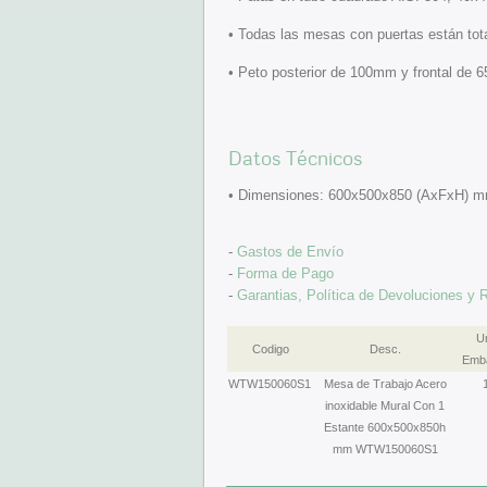
• Todas las mesas con puertas están tot
• Peto posterior de 100mm y frontal de 
Datos Técnicos
• Dimensiones: 600x500x850 (AxFxH) 
-
Gastos de Envío
-
Forma de Pago
-
Garantias, Política de Devoluciones y
U
Codigo
Desc.
Emba
WTW150060S1
Mesa de Trabajo Acero
inoxidable Mural Con 1
Estante 600x500x850h
mm WTW150060S1