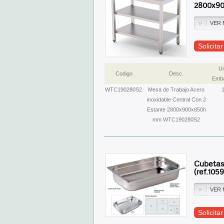
2800x9
VER 
Solicita
U
Codigo
Desc.
Emba
WTC190280S2
Mesa de Trabajo Acero
inoxidable Central Con 2
Estante 2800x900x850h
mm WTC190280S2
Cubetas
(ref.105
VER 
Solicita