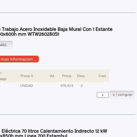
 Trabajo Acero Inoxidable Baja Mural Con 1 Estante
00x600h mm WTW260280S1
MÁS...
r mas informacion...
n.
Precio X
Vol.
Precio
Desc.
Cant.
laje
1
UNIDAD
678,43 €
0
Eléctrica 70 litros Calentamiento Indirecto 12 kW
x850h mm Línea 700 Estambul