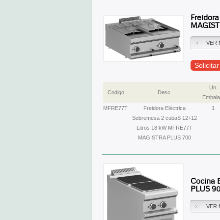
Freidora
MAGIST
VER 
Solicita
Un.
Codigo
Desc.
Embala
MFRE77T
Freidora Eléctrica
1
Sobremesa 2 cubaS 12+12
Litros 18 kW MFRE77T
MAGISTRA PLUS 700
Cocina 
PLUS 9
VER 