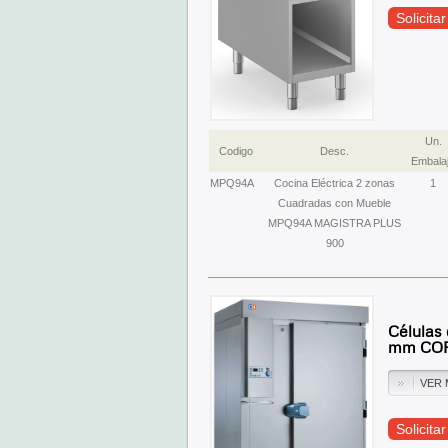
Solicita
Un.
Codigo
Desc.
Embala
MPQ94A
Cocina Eléctrica 2 zonas
1
Cuadradas con Mueble
MPQ94A MAGISTRA PLUS
900
Células
mm COR
VER 
Solicita