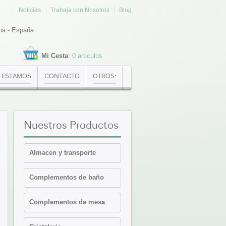
Noticias
Trabaja con Nosotros
Blog
na - España
Mi Cesta
:
0 articulos
 ESTAMOS
CONTACTO
OTROS:
Nuestros
Productos
Almacen y transporte
Cajas Euronorma
Complementos de baño
Contenedores y cajas
isotermicas
Estanterias
Complementos de mesa
Palets PVC y plataformas
Cafeteria-Bar