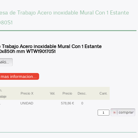
sa de Trabajo Acero inoxidable Mural Con 1 Estante
80S1
Trabajo Acero inoxidable Mural Con 1 Estante
0x850h mm WTW190170S1
MÁS...
r mas informacion...
n.
Precio X
Vol.
Precio
Desc.
Cant.
laje
1
UNIDAD
578,86 €
0