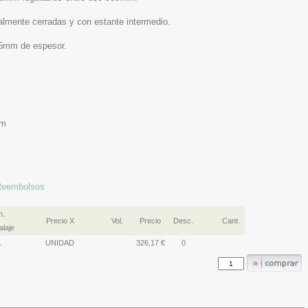
almente cerradas y con estante intermedio.
65mm de espesor.
mm
 Reembolsos
n.
Precio X
Vol.
Precio
Desc.
Cant.
laje
1
UNIDAD
326,17 €
0