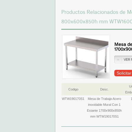
Productos Relacionados de Me
800x600x850h mm WTW1600
Mesa de 
1700x90
VER 
Solicita
U
Codigo
Desc.
Emba
WTW190170S1
Mesa de Trabajo Acero
inoxidable Mural Con 1
Estante 1700x900x850h
mm WTW190170S1