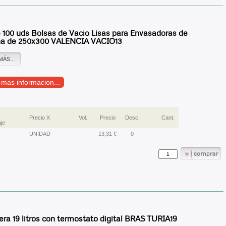
 100 uds Bolsas de Vacío Lisas para Envasadoras de
a de 250x300 VALENCIA VACIO13
MÁS...
r mas informacion...
Precio X
Vol.
Precio
Desc.
Cant.
je
UNIDAD
13,31 €
0
ra 19 litros con termostato digital BRAS TURIA19