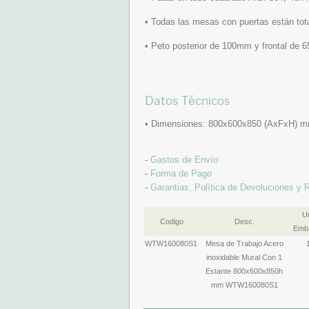
• Todas las mesas con puertas están tot
• Peto posterior de 100mm y frontal de 
Datos Técnicos
• Dimensiones: 800x600x850 (AxFxH) 
-
Gastos de Envío
-
Forma de Pago
-
Garantias, Política de Devoluciones y
U
Codigo
Desc.
Emba
WTW160080S1
Mesa de Trabajo Acero
inoxidable Mural Con 1
Estante 800x600x850h
mm WTW160080S1