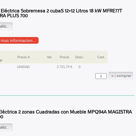
 Eléctrica Sobremesa 2 cubaS 12+12 Litros 18 kW MFRE77T
RA PLUS 700
MÁS...
r mas informacion...
Precio X
Vol.
Precio
Desc.
Cant.
je
UNIDAD
2.721,73 €
0
Eléctrica 2 zonas Cuadradas con Mueble MPQ94A MAGISTRA
00
MÁS...