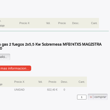
.
Precio X
Vol.
Precio
Desc.
Cant.
laje
a gas 2 fuegos 2x5,5 Kw Sobremesa MFB74TXS MAGISTRA
0
MÁS...
r mas informacion...
Precio X
Vol.
Precio
Desc.
Cant.
je
UNIDAD
822,40 €
0