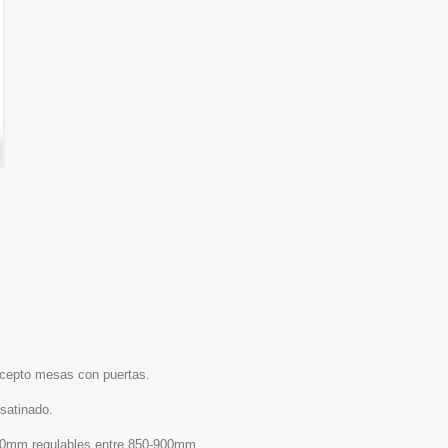
cepto mesas con puertas.
satinado.
40mm regulables entre 850-900mm.