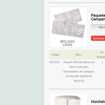
Paquete
Campan
VER 
Solicita
Un.
Codigo
Desc.
Embala
VACIO13
Paquete 100 uds Bolsas de
1
Vacío Lisas para
Envasadoras de Campana
de 250x300 VALENCIA
VACIO13
Horchate