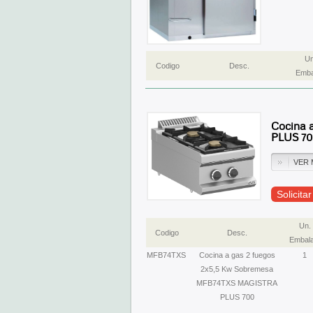
Un
Codigo
Desc.
Emba
Cocina 
PLUS 70
VER 
Solicita
Un.
Codigo
Desc.
Embala
MFB74TXS
Cocina a gas 2 fuegos
1
2x5,5 Kw Sobremesa
MFB74TXS MAGISTRA
PLUS 700