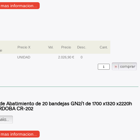
r mas informacion...
Precio X
Vol.
Precio
Desc.
Cant.
je
UNIDAD
2.026,90 €
0
 de Abatimiento de 20 bandejas GN2/1 de 1700 x1320 x2220h
DOBA CR-202
MÁS...
r mas informacion...