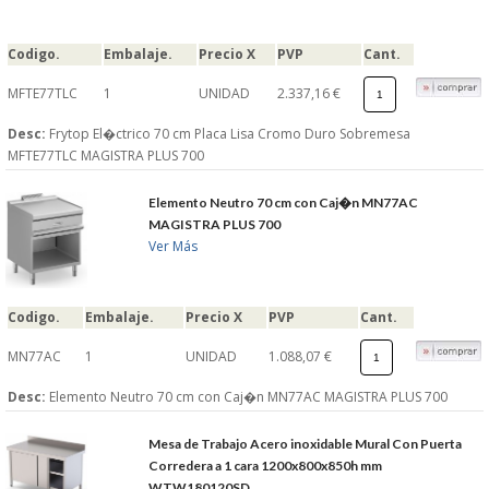
Codigo.
Embalaje.
Precio X
PVP
Cant.
MFTE77TLC
1
UNIDAD
2.337,16 €
Desc:
Frytop El�ctrico 70 cm Placa Lisa Cromo Duro Sobremesa
MFTE77TLC MAGISTRA PLUS 700
Elemento Neutro 70 cm con Caj�n MN77AC
MAGISTRA PLUS 700
Ver Más
Codigo.
Embalaje.
Precio X
PVP
Cant.
MN77AC
1
UNIDAD
1.088,07 €
Desc:
Elemento Neutro 70 cm con Caj�n MN77AC MAGISTRA PLUS 700
Mesa de Trabajo Acero inoxidable Mural Con Puerta
Corredera a 1 cara 1200x800x850h mm
WTW180120SD