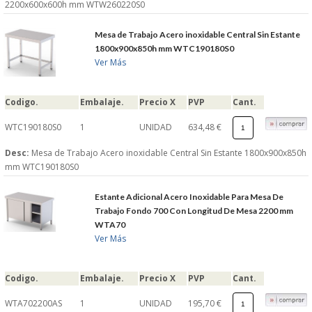
2200x600x600h mm WTW260220S0
Mesa de Trabajo Acero inoxidable Central Sin Estante
1800x900x850h mm WTC190180S0
Ver Más
Codigo.
Embalaje.
Precio X
PVP
Cant.
WTC190180S0
1
UNIDAD
634,48 €
Desc:
Mesa de Trabajo Acero inoxidable Central Sin Estante 1800x900x850h
mm WTC190180S0
Estante Adicional Acero Inoxidable Para Mesa De
Trabajo Fondo 700 Con Longitud De Mesa 2200 mm
WTA70
Ver Más
Codigo.
Embalaje.
Precio X
PVP
Cant.
WTA702200AS
1
UNIDAD
195,70 €