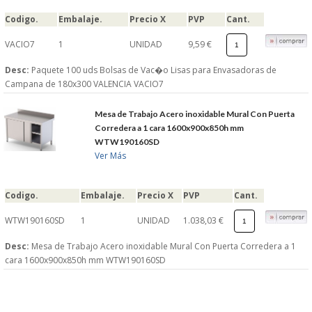
Codigo.
Embalaje.
Precio X
PVP
Cant.
VACIO7
1
UNIDAD
9,59 €
Desc:
Paquete 100 uds Bolsas de Vac�o Lisas para Envasadoras de
Campana de 180x300 VALENCIA VACIO7
Mesa de Trabajo Acero inoxidable Mural Con Puerta
Corredera a 1 cara 1600x900x850h mm
WTW190160SD
Ver Más
Codigo.
Embalaje.
Precio X
PVP
Cant.
WTW190160SD
1
UNIDAD
1.038,03 €
Desc:
Mesa de Trabajo Acero inoxidable Mural Con Puerta Corredera a 1
cara 1600x900x850h mm WTW190160SD