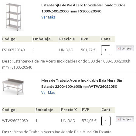
Estanter�a de Pie Acero Inoxidable Fondo 500 de
1000x500x2000h mm FS100520S40
Ver Más
Codigo.
Embalaje.
Precio X
PVP
Cant.
FS100520S40
1
UNIDAD
501,27 €
Desc:
Estanter�a de Pie Acero Inoxidable Fondo 500 de 1000x500x2000h
mm FS100520S40
Mesa de Trabajo Acero Inoxidable Baja Mural Sin
Estante 2200x600x600h mm WTW260220S0
Ver Más
Codigo.
Embalaje.
Precio X
PVP
Cant.
WTW260220S0
1
UNIDAD
574,05 €
Desc:
Mesa de Trabajo Acero Inoxidable Baja Mural Sin Estante