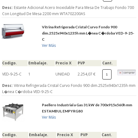
Desc:
Estante Adicional Acero Inoxidable Para Mesa De Trabajo Fondo 700
Con Longitud De Mesa 2200 mm WTA702200AS
Vitrina Refrigerada Cristal Curvo Fondo 900
dim.2525x940x1235h mm L�nea C�rdoba VED-9-25-
C
Ver Más
Codigo.
Embalaje.
Precio X
PVP
Cant.
VED-9-25-C
1
UNIDAD
2.254,07 €
Desc:
Vitrina Refrigerada Cristal Curvo Fondo 900 dim.2525x940x1235h mm
L�nea C�rdoba VED-9-25-C
Paellero Industrial a Gas 31 kW de 700x915x560h mm
ESTAMBUL EMPYRG80
Ver Más
Codigo.
Embalaje.
Precio X
PVP
Cant.