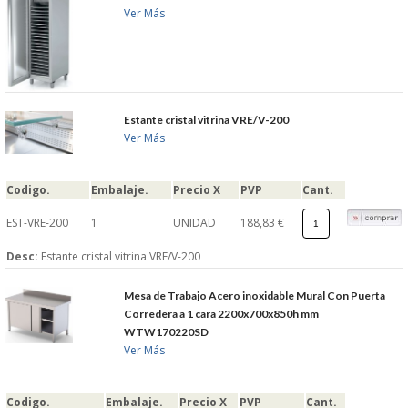
Ver Más
S�GUENOS EN
FACEBOOK
Estante cristal vitrina VRE/V-200
TWITTER
Ver Más
© 2026 SUMINISTROSCEM
Codigo.
Embalaje.
Precio X
PVP
Cant.
TODOS LOS DERECHOS RESERVADOS
EST-VRE-200
1
UNIDAD
188,83 €
Desc:
Estante cristal vitrina VRE/V-200
Mesa de Trabajo Acero inoxidable Mural Con Puerta
Corredera a 1 cara 2200x700x850h mm
WTW170220SD
Ver Más
Codigo.
Embalaje.
Precio X
PVP
Cant.