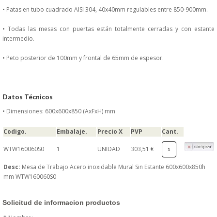
DONDE ESTAMOS
• Patas en tubo cuadrado AISI 304, 40x40mm regulables entre 850-900mm.
• Todas las mesas con puertas están totalmente cerradas y con estante
PRODUCTOS EN OFERTAS
intermedio.
ALMACEN Y TRANSPORTE
• Peto posterior de 100mm y frontal de 65mm de espesor.
COMPLEMENTOS DE BA�O
Datos Técnicos
COMPLEMENTOS DE MESA
• Dimensiones: 600x600x850 (AxFxH) mm
CRISTALERIA
Codigo.
Embalaje.
Precio X
PVP
Cant.
WTW160060S0
1
UNIDAD
303,51 €
CUBIERTOS
Desc:
Mesa de Trabajo Acero inoxidable Mural Sin Estante 600x600x850h
mm WTW160060S0
ELECTRODOM�STICOS
HIGIENE Y PROTECCION
Solicitud de informacion productos