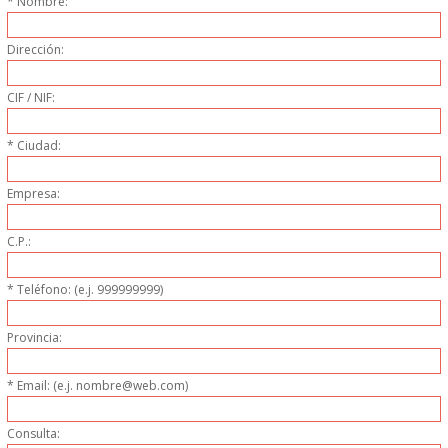
* Nombre:
PERSONAL
Dirección:
LIMPIEZA
CIF / NIF:
MAQUINARIA CALIENTE
* Ciudad:
MAQUINARIA DE
Empresa:
ELABORACI�N
C.P.:
MAQUINARIA FRIA
* Teléfono: (e.j. 999999999)
MAQUINARIA DE LIMPIEZA
Provincia:
MENAJE DE COCINA
* Email: (e.j. nombre@web.com)
MAQUINARIA OTROS
Consulta: