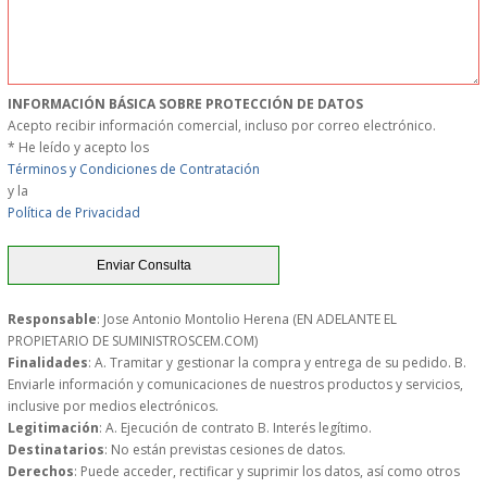
MUEBLES
MUEBLES INOX. COCINA
INFORMACIÓN BÁSICA SOBRE PROTECCIÓN DE DATOS
Acepto recibir información comercial, incluso por correo electrónico.
PAPEL Y PRODUCTOS UNIUSO
* He leído y acepto los
Términos y Condiciones de Contratación
y la
VAJILLA
Política de Privacidad
CUCHILLOS DE COCINA
OUTLET
Responsable
: Jose Antonio Montolio Herena (EN ADELANTE EL
PROPIETARIO DE SUMINISTROSCEM.COM)
Finalidades
: A. Tramitar y gestionar la compra y entrega de su pedido. B.
GASTOS DE ENVIO
Enviarle información y comunicaciones de nuestros productos y servicios,
inclusive por medios electrónicos.
FORMA DE PAGO
Legitimación
: A. Ejecución de contrato B. Interés legítimo.
Destinatarios
: No están previstas cesiones de datos.
Derechos
: Puede acceder, rectificar y suprimir los datos, así como otros
CONDICIONES DE COMPRA