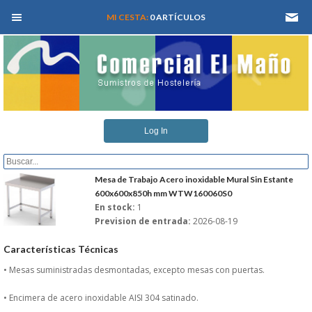
MEN� PRINCIPAL
MI CESTA:
0 ARTÍCULOS
INICIO
Log In
QUIENES SOMOS
CATALOGOS
Mesa de Trabajo Acero inoxidable Mural Sin Estante
600x600x850h mm WTW160060S0
En stock:
1
REFORMAS Y PROYECTOS
Prevision de entrada:
2026-08-19
REGISTRARSE
Características Técnicas
• Mesas suministradas desmontadas, excepto mesas con puertas.
SERVICIO TECNICO
• Encimera de acero inoxidable AISI 304 satinado.