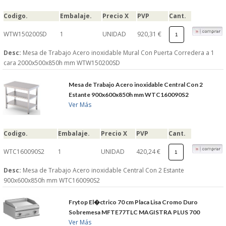
Codigo.
Embalaje.
Precio X
PVP
Cant.
WTW150200SD
1
UNIDAD
920,31 €
Desc:
Mesa de Trabajo Acero inoxidable Mural Con Puerta Corredera a 1
cara 2000x500x850h mm WTW150200SD
Mesa de Trabajo Acero inoxidable Central Con 2
Estante 900x600x850h mm WTC160090S2
Ver Más
Codigo.
Embalaje.
Precio X
PVP
Cant.
WTC160090S2
1
UNIDAD
420,24 €
Desc:
Mesa de Trabajo Acero inoxidable Central Con 2 Estante
900x600x850h mm WTC160090S2
Frytop El�ctrico 70 cm Placa Lisa Cromo Duro
Sobremesa MFTE77TLC MAGISTRA PLUS 700
Ver Más