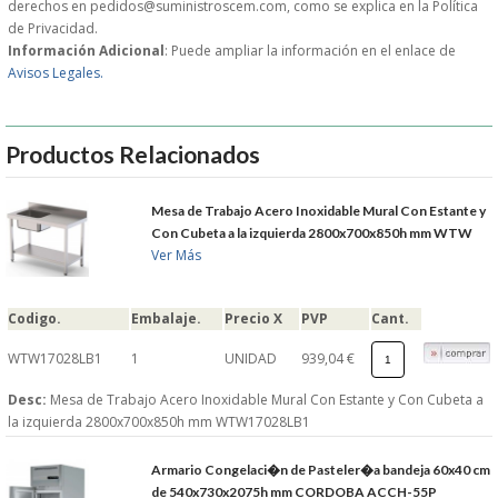
derechos en pedidos@suministroscem.com, como se explica en la Política
de Privacidad.
GARANTIAS Y
Información Adicional
: Puede ampliar la información en el enlace de
Avisos Legales.
DEVOLUCIONES
Productos Relacionados
AVISO LEGAL
Mesa de Trabajo Acero Inoxidable Mural Con Estante y
POL�TICA DE PRIVACIDAD
Con Cubeta a la izquierda 2800x700x850h mm WTW
Ver Más
CONDICIONES DE USO
Codigo.
Embalaje.
Precio X
PVP
Cant.
NOTICIAS
WTW17028LB1
1
UNIDAD
939,04 €
BLOG
Desc:
Mesa de Trabajo Acero Inoxidable Mural Con Estante y Con Cubeta a
la izquierda 2800x700x850h mm WTW17028LB1
CERRAR
Armario Congelaci�n de Pasteler�a bandeja 60x40 cm
de 540x730x2075h mm CORDOBA ACCH-55P