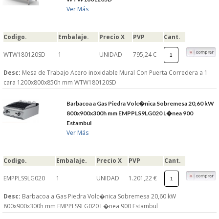
Ver Más
Codigo.
Embalaje.
Precio X
PVP
Cant.
WTW180120SD
1
UNIDAD
795,24 €
Desc:
Mesa de Trabajo Acero inoxidable Mural Con Puerta Corredera a 1
cara 1200x800x850h mm WTW180120SD
Barbacoa a Gas Piedra Volc�nica Sobremesa 20,60 kW
800x900x300h mm EMPPLS9LG020 L�nea 900
Estambul
Ver Más
Codigo.
Embalaje.
Precio X
PVP
Cant.
EMPPLS9LG020
1
UNIDAD
1.201,22 €
Desc:
Barbacoa a Gas Piedra Volc�nica Sobremesa 20,60 kW
800x900x300h mm EMPPLS9LG020 L�nea 900 Estambul