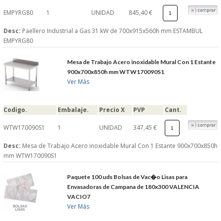
EMPYRG80
1
UNIDAD
845,40 €
Desc:
Paellero Industrial a Gas 31 kW de 700x915x560h mm ESTAMBUL
EMPYRG80
Mesa de Trabajo Acero inoxidable Mural Con 1 Estante
900x700x850h mm WTW170090S1
Ver Más
Codigo.
Embalaje.
Precio X
PVP
Cant.
WTW170090S1
1
UNIDAD
347,45 €
Desc:
Mesa de Trabajo Acero inoxidable Mural Con 1 Estante 900x700x850h
mm WTW170090S1
Paquete 100 uds Bolsas de Vac�o Lisas para
Envasadoras de Campana de 180x300 VALENCIA
VACIO7
Ver Más