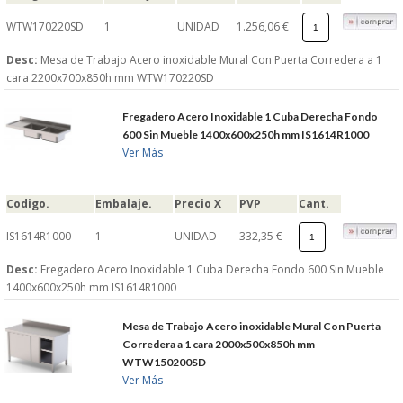
WTW170220SD
1
UNIDAD
1.256,06 €
Desc:
Mesa de Trabajo Acero inoxidable Mural Con Puerta Corredera a 1
cara 2200x700x850h mm WTW170220SD
Fregadero Acero Inoxidable 1 Cuba Derecha Fondo
600 Sin Mueble 1400x600x250h mm IS1614R1000
Ver Más
Codigo.
Embalaje.
Precio X
PVP
Cant.
IS1614R1000
1
UNIDAD
332,35 €
Desc:
Fregadero Acero Inoxidable 1 Cuba Derecha Fondo 600 Sin Mueble
1400x600x250h mm IS1614R1000
Mesa de Trabajo Acero inoxidable Mural Con Puerta
Corredera a 1 cara 2000x500x850h mm
WTW150200SD
Ver Más