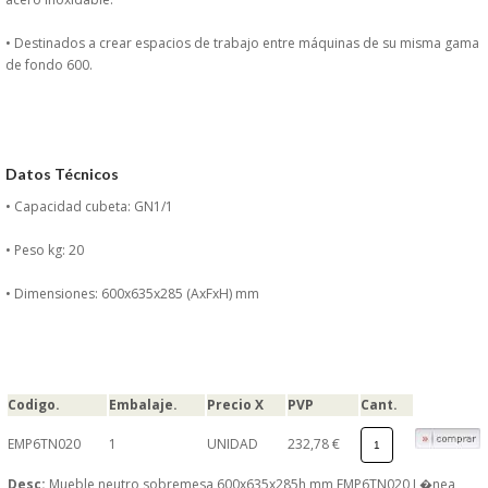
DONDE ESTAMOS
• Destinados a crear espacios de trabajo entre máquinas de su misma gama
de fondo 600.
PRODUCTOS EN OFERTAS
ALMACEN Y TRANSPORTE
Datos Técnicos
COMPLEMENTOS DE BA�O
• Capacidad cubeta: GN1/1
COMPLEMENTOS DE MESA
• Peso kg: 20
CRISTALERIA
• Dimensiones: 600x635x285 (AxFxH) mm
CUBIERTOS
ELECTRODOM�STICOS
Codigo.
Embalaje.
Precio X
PVP
Cant.
EMP6TN020
1
UNIDAD
232,78 €
HIGIENE Y PROTECCION
Desc:
Mueble neutro sobremesa 600x635x285h mm EMP6TN020 L�nea