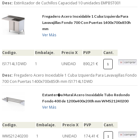
Desc:
Estirilizador de Cuchillos Capacidad 10 unidades EMPBST001
Fregadero Acero Inoxidable 1 Cuba Izquierda Para
Lavavajillas Fondo 700 Con Puertas 1400x700x850h
mm
Ver Más
Codigo.
Embalaje.
Precio X
PVP
Cant.
IS1714L1DWD
1
UNIDAD
890,21 €
Desc:
Fregadero Acero Inoxidable 1 Cuba Izquierda Para Lavavajillas Fondo
700 Con Puertas 1400x700x850h mm IS1714L1DWD
Estanter�a Mural Acero Inoxidable Tubo Redondo
Fondo 400 de 1200x400x200h mm WMS21240200
Ver Más
Codigo.
Embalaje.
Precio X
PVP
Cant.
WMS21240200
1
UNIDAD
174,41 €