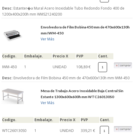
Desc:
Estanter�a Mural Acero Inoxidable Tubo Redondo Fondo 400 de
1200x400x200h mm WMS21240200
Envolvedora de Film Bobina 450 mm de 470x600x130h
mm IWM-450
Ver Más
Codigo.
Embalaje.
Precio X
PVP
Cant.
IWM-450
1
UNIDAD
108,89 €
Desc:
Envolvedora de Film Bobina 450 mm de 470x600x130h mm IWM-450
Mesa de Trabajo Acero Inoxidable Baja Central Sin
Estante 1300x600x600h mm WTC260130S0
Ver Más
Codigo.
Embalaje.
Precio X
PVP
Cant.
WTC260130S0
1
UNIDAD
339,21 €