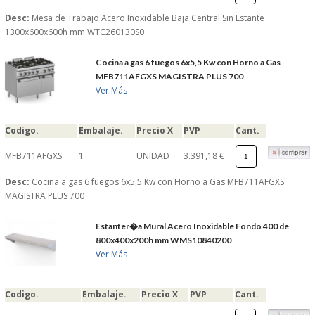
Desc:
Mesa de Trabajo Acero Inoxidable Baja Central Sin Estante
1300x600x600h mm WTC260130S0
Cocina a gas 6 fuegos 6x5,5 Kw con Horno a Gas
MFB711AFGXS MAGISTRA PLUS 700
Ver Más
Codigo.
Embalaje.
Precio X
PVP
Cant.
MFB711AFGXS
1
UNIDAD
3.391,18 €
Desc:
Cocina a gas 6 fuegos 6x5,5 Kw con Horno a Gas MFB711AFGXS
MAGISTRA PLUS 700
Estanter�a Mural Acero Inoxidable Fondo 400 de
800x400x200h mm WMS10840200
Ver Más
Codigo.
Embalaje.
Precio X
PVP
Cant.