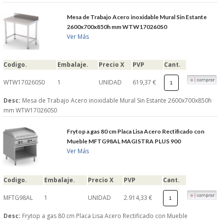
S�GUENOS EN
Mesa de Trabajo Acero inoxidable Mural Sin Estante
2600x700x850h mm WTW170260S0
Ver Más
FACEBOOK
Codigo.
Embalaje.
Precio X
PVP
Cant.
TWITTER
WTW170260S0
1
UNIDAD
619,37 €
© 2026 SUMINISTROSCEM
Desc:
Mesa de Trabajo Acero inoxidable Mural Sin Estante 2600x700x850h
TODOS LOS DERECHOS RESERVADOS
mm WTW170260S0
Frytop a gas 80 cm Placa Lisa Acero Rectificado con
Mueble MFTG98AL MAGISTRA PLUS 900
Ver Más
Codigo.
Embalaje.
Precio X
PVP
Cant.
MFTG98AL
1
UNIDAD
2.914,33 €
Desc:
Frytop a gas 80 cm Placa Lisa Acero Rectificado con Mueble