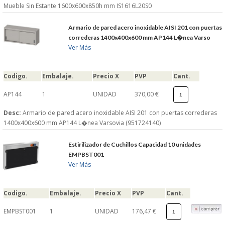
Mueble Sin Estante 1600x600x850h mm IS1616L20S0
Armario de pared acero inoxidable AISI 201 con puertas
correderas 1400x400x600 mm AP144 L�nea Varso
Ver Más
Codigo.
Embalaje.
Precio X
PVP
Cant.
AP144
1
UNIDAD
370,00 €
Desc:
Armario de pared acero inoxidable AISI 201 con puertas correderas
1400x400x600 mm AP144 L�nea Varsovia (951724140)
Estirilizador de Cuchillos Capacidad 10 unidades
EMPBST001
Ver Más
Codigo.
Embalaje.
Precio X
PVP
Cant.
EMPBST001
1
UNIDAD
176,47 €