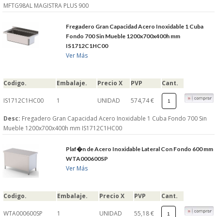
MFTG98AL MAGISTRA PLUS 900
Fregadero Gran Capacidad Acero Inoxidable 1 Cuba
Fondo 700 Sin Mueble 1200x700x400h mm
IS1712C1HC00
Ver Más
Codigo.
Embalaje.
Precio X
PVP
Cant.
IS1712C1HC00
1
UNIDAD
574,74 €
Desc:
Fregadero Gran Capacidad Acero Inoxidable 1 Cuba Fondo 700 Sin
Mueble 1200x700x400h mm IS1712C1HC00
Plaf�n de Acero Inoxidable Lateral Con Fondo 600 mm
WTA000600SP
Ver Más
Codigo.
Embalaje.
Precio X
PVP
Cant.
WTA000600SP
1
UNIDAD
55,18 €