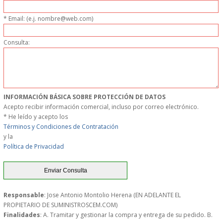
MUEBLES
* Email: (e.j. nombre@web.com)
MUEBLES INOX. COCINA
Consulta:
PAPEL Y PRODUCTOS UNIUSO
VAJILLA
INFORMACIÓN BÁSICA SOBRE PROTECCIÓN DE DATOS
Acepto recibir información comercial, incluso por correo electrónico.
CUCHILLOS DE COCINA
* He leído y acepto los
Términos y Condiciones de Contratación
y la
OUTLET
Política de Privacidad
GASTOS DE ENVIO
FORMA DE PAGO
Responsable
: Jose Antonio Montolio Herena (EN ADELANTE EL
PROPIETARIO DE SUMINISTROSCEM.COM)
Finalidades
: A. Tramitar y gestionar la compra y entrega de su pedido. B.
CONDICIONES DE COMPRA