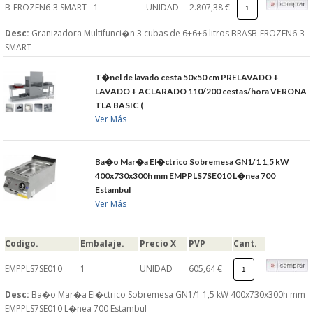
B-FROZEN6-3 SMART
1
UNIDAD
2.807,38 €
Desc:
Granizadora Multifunci�n 3 cubas de 6+6+6 litros BRASB-FROZEN6-3
SMART
T�nel de lavado cesta 50x50 cm PRELAVADO +
LAVADO + ACLARADO 110/200 cestas/hora VERONA
TLA BASIC (
Ver Más
Ba�o Mar�a El�ctrico Sobremesa GN1/1 1,5 kW
400x730x300h mm EMPPLS7SE010 L�nea 700
Estambul
Ver Más
Codigo.
Embalaje.
Precio X
PVP
Cant.
EMPPLS7SE010
1
UNIDAD
605,64 €
Desc:
Ba�o Mar�a El�ctrico Sobremesa GN1/1 1,5 kW 400x730x300h mm
EMPPLS7SE010 L�nea 700 Estambul