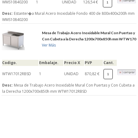
WMS10840200
1
UNIDAD
126,54 €
Desc:
Estanter�a Mural Acero Inoxidable Fondo 400 de 800x400x200h mm
WMS10840200
Mesa de Trabajo Acero Inoxidable Mural Con Puertas y
Con Cubeta a la Derecha 1200x700x850h mm WTW170
Ver Más
Codigo.
Embalaje.
Precio X
PVP
Cant.
WTW17012RBSD
1
UNIDAD
870,82 €
Desc:
Mesa de Trabajo Acero Inoxidable Mural Con Puertas y Con Cubeta a
la Derecha 1200x700x850h mm WTW17012RBSD