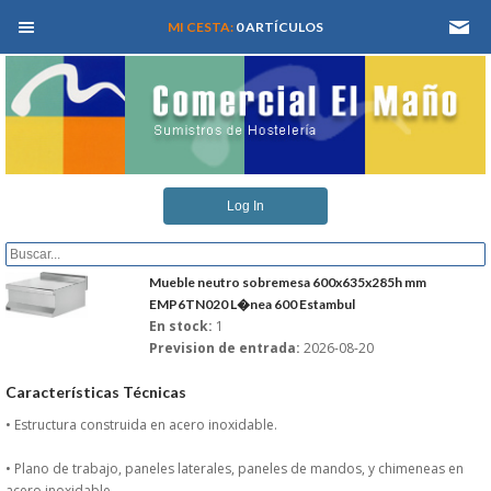
MEN� PRINCIPAL
MI CESTA:
0 ARTÍCULOS
INICIO
Log In
QUIENES SOMOS
CATALOGOS
Mueble neutro sobremesa 600x635x285h mm
EMP6TN020 L�nea 600 Estambul
En stock:
1
REFORMAS Y PROYECTOS
Prevision de entrada:
2026-08-20
REGISTRARSE
Características Técnicas
• Estructura construida en acero inoxidable.
SERVICIO TECNICO
• Plano de trabajo, paneles laterales, paneles de mandos, y chimeneas en
acero inoxidable.