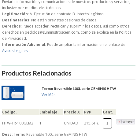
Enviarle información y comunicaciones de nuestros productos y servicios,
inclusive por medios electrónicos.
GARANTIAS Y
Legitimación
: A. Ejecución de contrato B. Interés legítimo.
Destinatarios
: No están previstas cesiones de datos.
Derechos
: Puede acceder, rectificar y suprimir los datos, así como otros
DEVOLUCIONES
derechos en pedidos@suministroscem.com, como se explica en la Política
de Privacidad.
AVISO LEGAL
Información Adicional
: Puede ampliar la información en el enlace de
Avisos Legales.
POL�TICA DE PRIVACIDAD
Productos Relacionados
CONDICIONES DE USO
Termo Reversible 100L serie GEMINIS HTW
NOTICIAS
Ver Más
BLOG
Codigo.
Embalaje.
Precio X
PVP
Cant.
CERRAR
HTW-TR-100GEM2
1
UNIDAD
215,61 €
Desc:
Termo Reversible 100L serie GEMINIS HTW