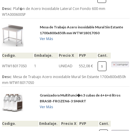
Desc:
Plaf�n de Acero Inoxidable Lateral Con Fondo 600 mm
WTA000600SP
Mesa de Trabajo Acero inoxidable Mural Sin Estante
1700x800x850h mm WTW180170S0
Ver Más
Codigo.
Embalaje.
Precio X
PVP
Cant.
WTW180170S0
1
UNIDAD
552,08 €
Desc:
Mesa de Trabajo Acero inoxidable Mural Sin Estante 1700x800x850h
mm WTW180170S0
Granizadora Multifunci�n 3 cubas de 6+6+6 litros
BRASB-FROZEN6-3 SMART
Ver Más
Codigo.
Embalaje.
Precio X
PVP
Cant.