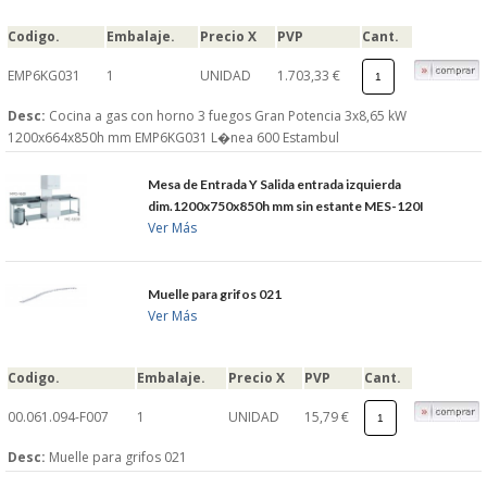
Codigo.
Embalaje.
Precio X
PVP
Cant.
EMP6KG031
1
UNIDAD
1.703,33 €
Desc:
Cocina a gas con horno 3 fuegos Gran Potencia 3x8,65 kW
1200x664x850h mm EMP6KG031 L�nea 600 Estambul
Mesa de Entrada Y Salida entrada izquierda
dim.1200x750x850h mm sin estante MES-120I
Ver Más
Muelle para grifos 021
Ver Más
Codigo.
Embalaje.
Precio X
PVP
Cant.
00.061.094-F007
1
UNIDAD
15,79 €
Desc:
Muelle para grifos 021