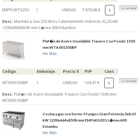
EMPPLSKTG250
1
UNIDAD
7.870,08 €
Desc:
Marmita a Gas 250 litros Calentamiento Indirecto 32,20 kW
1200x900x850h mm L�nea 900 Estambul
Plaf�n de Acero Inoxidable Trasero Con Fondo 1500
mm WTA001500BP
Ver Más
Codigo.
Embalaje.
Precio X
PVP
Cant.
WTA001500BP
1
UNIDAD
104,47 €
Desc:
Plaf�n de Acero Inoxidable Trasero Con Fondo 1500 mm
WTA001500BP
Cocina a gas con horno 3 fuegos Gran Potencia 3x8,65
kW 1200x664x850h mm EMP6KG031 L�nea 600
Estambu
Ver Más