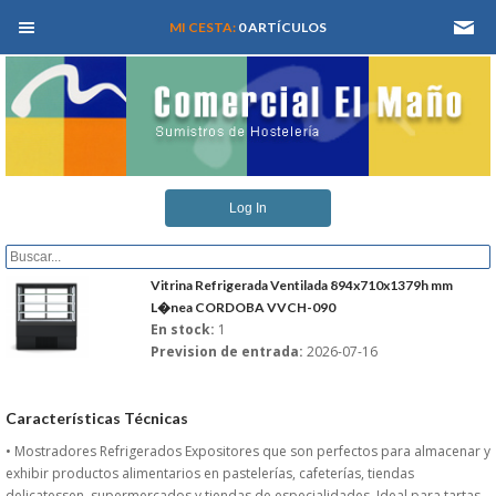
MEN� PRINCIPAL
MI CESTA:
0 ARTÍCULOS
INICIO
Log In
QUIENES SOMOS
CATALOGOS
Vitrina Refrigerada Ventilada 894x710x1379h mm
L�nea CORDOBA VVCH-090
En stock:
1
REFORMAS Y PROYECTOS
Prevision de entrada:
2026-07-16
REGISTRARSE
Características Técnicas
SERVICIO TECNICO
• Mostradores Refrigerados Expositores que son perfectos para almacenar y
exhibir productos alimentarios en pastelerías, cafeterías, tiendas
delicatessen, supermercados y tiendas de especialidades. Ideal para tartas,