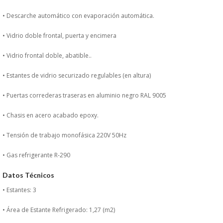
PERSONAL
• Descarche automático con evaporación automática.
LIMPIEZA
• Vidrio doble frontal, puerta y encimera
• Vidrio frontal doble, abatible..
MAQUINARIA CALIENTE
• Estantes de vidrio securizado regulables (en altura)
MAQUINARIA DE
• Puertas correderas traseras en aluminio negro RAL 9005
ELABORACI�N
• Chasis en acero acabado epoxy.
• Tensión de trabajo monofásica 220V 50Hz
MAQUINARIA FRIA
• Gas refrigerante R-290
MAQUINARIA DE LIMPIEZA
Datos Técnicos
MENAJE DE COCINA
• Estantes: 3
• Área de Estante Refrigerado: 1,27 (m2)
MAQUINARIA OTROS