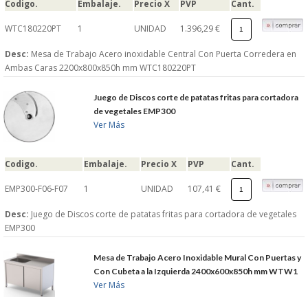
Codigo.
Embalaje.
Precio X
PVP
Cant.
WTC180220PT
1
UNIDAD
1.396,29 €
Desc:
Mesa de Trabajo Acero inoxidable Central Con Puerta Corredera en
Ambas Caras 2200x800x850h mm WTC180220PT
Juego de Discos corte de patatas fritas para cortadora
de vegetales EMP300
Ver Más
Codigo.
Embalaje.
Precio X
PVP
Cant.
EMP300-F06-F07
1
UNIDAD
107,41 €
Desc:
Juego de Discos corte de patatas fritas para cortadora de vegetales
EMP300
Mesa de Trabajo Acero Inoxidable Mural Con Puertas y
Con Cubeta a la Izquierda 2400x600x850h mm WTW1
Ver Más