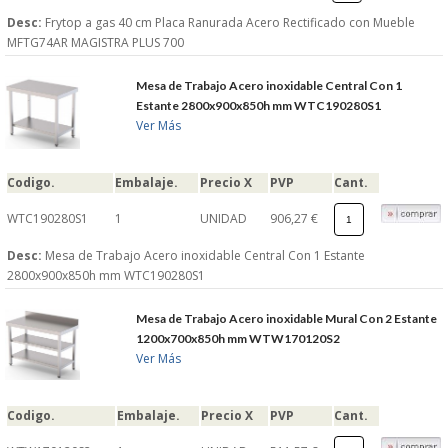
Desc:
Frytop a gas 40 cm Placa Ranurada Acero Rectificado con Mueble
MFTG74AR MAGISTRA PLUS 700
Mesa de Trabajo Acero inoxidable Central Con 1
Estante 2800x900x850h mm WTC190280S1
Ver Más
Codigo.
Embalaje.
Precio X
PVP
Cant.
WTC190280S1
1
UNIDAD
906,27 €
Desc:
Mesa de Trabajo Acero inoxidable Central Con 1 Estante
2800x900x850h mm WTC190280S1
Mesa de Trabajo Acero inoxidable Mural Con 2 Estante
1200x700x850h mm WTW170120S2
Ver Más
Codigo.
Embalaje.
Precio X
PVP
Cant.