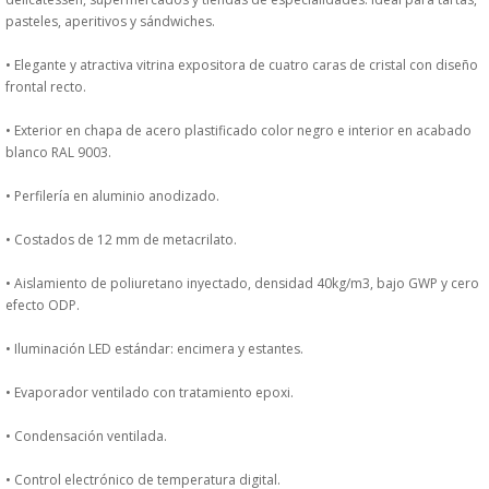
DONDE ESTAMOS
pasteles, aperitivos y sándwiches.
• Elegante y atractiva vitrina expositora de cuatro caras de cristal con diseño
PRODUCTOS EN OFERTAS
frontal recto.
ALMACEN Y TRANSPORTE
• Exterior en chapa de acero plastificado color negro e interior en acabado
blanco RAL 9003.
COMPLEMENTOS DE BA�O
• Perfilería en aluminio anodizado.
COMPLEMENTOS DE MESA
• Costados de 12 mm de metacrilato.
• Aislamiento de poliuretano inyectado, densidad 40kg/m3, bajo GWP y cero
CRISTALERIA
efecto ODP.
CUBIERTOS
• Iluminación LED estándar: encimera y estantes.
• Evaporador ventilado con tratamiento epoxi.
ELECTRODOM�STICOS
• Condensación ventilada.
HIGIENE Y PROTECCION
• Control electrónico de temperatura digital.