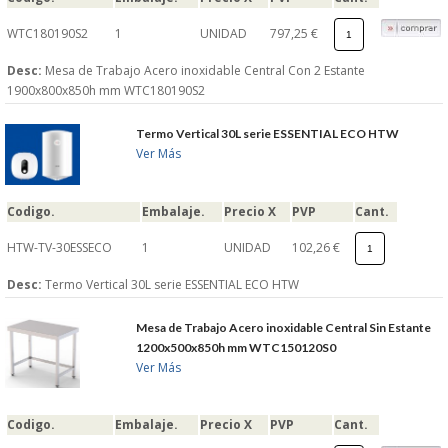
WTC180190S2
1
UNIDAD
797,25 €
Desc:
Mesa de Trabajo Acero inoxidable Central Con 2 Estante
1900x800x850h mm WTC180190S2
Termo Vertical 30L serie ESSENTIAL ECO HTW
Ver Más
Codigo.
Embalaje.
Precio X
PVP
Cant.
HTW-TV-30ESSECO
1
UNIDAD
102,26 €
Desc:
Termo Vertical 30L serie ESSENTIAL ECO HTW
Mesa de Trabajo Acero inoxidable Central Sin Estante
1200x500x850h mm WTC150120S0
Ver Más
Codigo.
Embalaje.
Precio X
PVP
Cant.