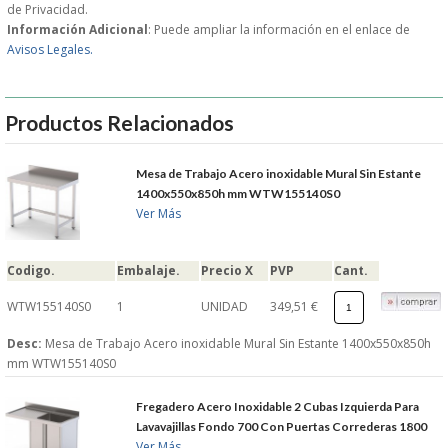
de Privacidad.
Información Adicional
: Puede ampliar la información en el enlace de
Avisos Legales.
Productos Relacionados
Mesa de Trabajo Acero inoxidable Mural Sin Estante
1400x550x850h mm WTW155140S0
Ver Más
Codigo.
Embalaje.
Precio X
PVP
Cant.
WTW155140S0
1
UNIDAD
349,51 €
Desc:
Mesa de Trabajo Acero inoxidable Mural Sin Estante 1400x550x850h
mm WTW155140S0
Fregadero Acero Inoxidable 2 Cubas Izquierda Para
Lavavajillas Fondo 700 Con Puertas Correderas 1800
Ver Más