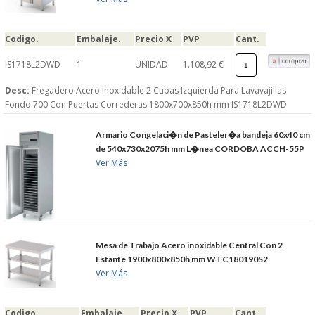
Codigo.
Embalaje.
Precio X
PVP
Cant.
IS1718L2DWD
1
UNIDAD
1.108,92 €
Desc:
Fregadero Acero Inoxidable 2 Cubas Izquierda Para Lavavajillas
Fondo 700 Con Puertas Correderas 1800x700x850h mm IS1718L2DWD
Armario Congelaci�n de Pasteler�a bandeja 60x40 cm
de 540x730x2075h mm L�nea CORDOBA ACCH-55P
Ver Más
Mesa de Trabajo Acero inoxidable Central Con 2
Estante 1900x800x850h mm WTC180190S2
Ver Más
Codigo.
Embalaje.
Precio X
PVP
Cant.