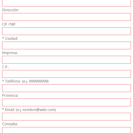
Dirección:
GARANTIAS Y
CIF / NIF:
DEVOLUCIONES
* Ciudad:
AVISO LEGAL
Empresa:
POL�TICA DE PRIVACIDAD
C.P.:
CONDICIONES DE USO
* Teléfono: (e.j. 999999999)
NOTICIAS
Provincia:
BLOG
* Email: (e.j. nombre@web.com)
CERRAR
Consulta: