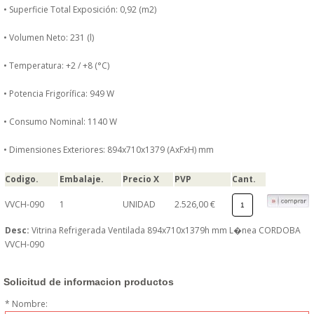
• Superficie Total Exposición: 0,92 (m2)
MUEBLES
• Volumen Neto: 231 (l)
MUEBLES INOX. COCINA
• Temperatura: +2 / +8 (°C)
PAPEL Y PRODUCTOS UNIUSO
• Potencia Frigorífica: 949 W
• Consumo Nominal: 1140 W
VAJILLA
• Dimensiones Exteriores: 894x710x1379 (AxFxH) mm
CUCHILLOS DE COCINA
Codigo.
Embalaje.
Precio X
PVP
Cant.
OUTLET
VVCH-090
1
UNIDAD
2.526,00 €
Desc:
Vitrina Refrigerada Ventilada 894x710x1379h mm L�nea CORDOBA
GASTOS DE ENVIO
VVCH-090
FORMA DE PAGO
Solicitud de informacion productos
* Nombre:
CONDICIONES DE COMPRA