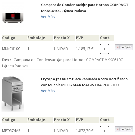
Campana de Condensaci�n para Hornos COMPACT
MKKC610C L�nea Padova
Ver Más
Codigo.
Embalaje.
Precio X
PVP
Cant.
MKKC610C
1
UNIDAD
1.185,17 €
Desc:
Campana de Condensaci�n para Hornos COMPACT MKKC610C
L�nea Padova
Frytop a gas 40 cm Placa Ranurada Acero Rectificado
con Mueble MFTG74AR MAGISTRA PLUS 700
Ver Más
Codigo.
Embalaje.
Precio X
PVP
Cant.
MFTG74AR
1
UNIDAD
1.872,70 €