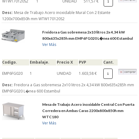
WTW170120S2
1
UNIDAD
511,57 €
Desc:
Mesa de Trabajo Acero inoxidable Mural Con 2 Estante
1200x700x850h mm WTW170120S2
Freidora a Gas sobremesa 2x10 litros 2x 4,34 kW
800x635x285h mm EMP6FG020 L�nea 600 Estambul
Ver Más
Codigo.
Embalaje.
Precio X
PVP
Cant.
EMP6FG020
1
UNIDAD
1.603,58 €
Desc:
Freidora a Gas sobremesa 2x10 litros 2x 4,34 kW 800x635x285h mm
EMP6FG020 L�nea 600 Estambul
Mesa de Trabajo Acero inoxidable Central Con Puerta
Corredera en Ambas Caras 2200x800x850h mm
WTC180
Ver Más