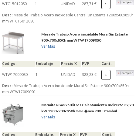
WTC150120S0
1
UNIDAD
287,71 €
Desc:
Mesa de Trabajo Acero inoxidable Central Sin Estante 1200x500x850h
mm WTC150120S0
Mesa de Trabajo Acero inoxidable Mural Sin Estante
900x700x850h mm WTW170090S0
Ver Más
Codigo.
Embalaje.
Precio X
PVP
Cant.
WTW170090S0
1
UNIDAD
328,23 €
Desc:
Mesa de Trabajo Acero inoxidable Mural Sin Estante 900x700x850h
mm WTW170090S0
Marmita a Gas 250 litros Calentamiento Indirecto 32,20
kW 1200x900x850h mm L�nea 900 Estambul
Ver Más
Codigo.
Embalaje.
Precio X
PVP
Cant.