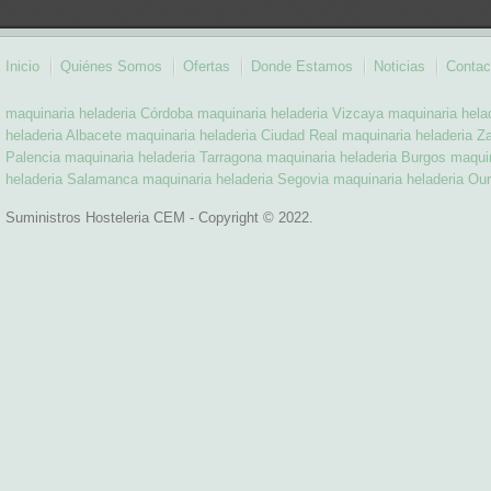
Inicio
Quiénes Somos
Ofertas
Donde Estamos
Noticias
Contac
maquinaria heladeria Córdoba
maquinaria heladeria Vizcaya
maquinaria hela
heladeria Albacete
maquinaria heladeria Ciudad Real
maquinaria heladeria Z
Palencia
maquinaria heladeria Tarragona
maquinaria heladeria Burgos
maquin
heladeria Salamanca
maquinaria heladeria Segovia
maquinaria heladeria Ou
Suministros Hosteleria CEM - Copyright © 2022.