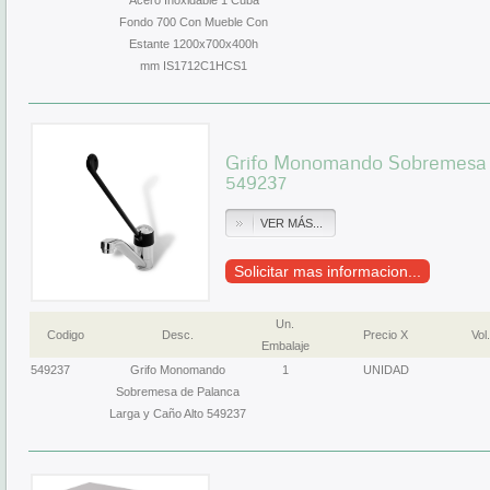
Acero Inoxidable 1 Cuba
Fondo 700 Con Mueble Con
Estante 1200x700x400h
mm IS1712C1HCS1
Grifo Monomando Sobremesa d
549237
VER MÁS...
Solicitar mas informacion...
Un.
Codigo
Desc.
Precio X
Vol.
Embalaje
549237
Grifo Monomando
1
UNIDAD
Sobremesa de Palanca
Larga y Caño Alto 549237