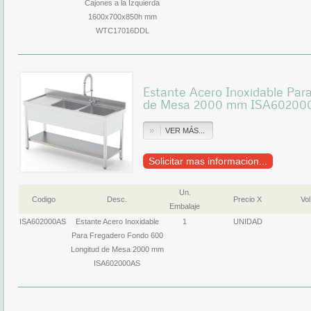
Cajones a la Izquierda
1600x700x850h mm
WTC17016DDL
Estante Acero Inoxidable Par
de Mesa 2000 mm ISA60200
VER MÁS...
Solicitar mas informacion...
Un.
Codigo
Desc.
Precio X
Vol
Embalaje
ISA602000AS
Estante Acero Inoxidable
1
UNIDAD
Para Fregadero Fondo 600
Longitud de Mesa 2000 mm
ISA602000AS