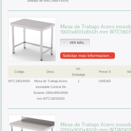
botellas de vino Línea PEKIN
Mesa de Trabajo Acero inoxida
1900x800x850h mm WTC180
VER MÁS...
Solicitar mas informacion...
Un.
Codigo
Desc.
Precio X
Vol
Embalaje
WTC180190S0
Mesa de Trabajo Acero
1
UNIDAD
inoxidable Central Sin
Estante 1900x800x850h
mm WTC180190S0
Mesa de Trabajo Acero inoxid
1200x900x850h mm WTW190