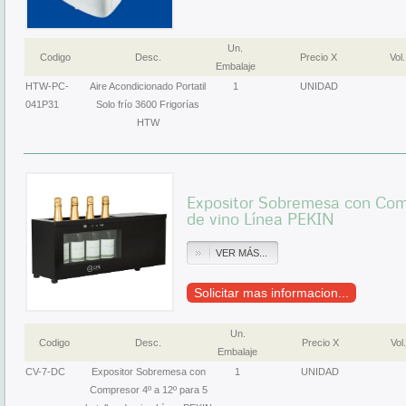
Un.
Codigo
Desc.
Precio X
Vol.
Embalaje
HTW-PC-
Aire Acondicionado Portatil
1
UNIDAD
041P31
Solo frío 3600 Frigorías
HTW
Expositor Sobremesa con Compr
de vino Línea PEKIN
VER MÁS...
Solicitar mas informacion...
Un.
Codigo
Desc.
Precio X
Vol.
Embalaje
CV-7-DC
Expositor Sobremesa con
1
UNIDAD
Compresor 4º a 12º para 5