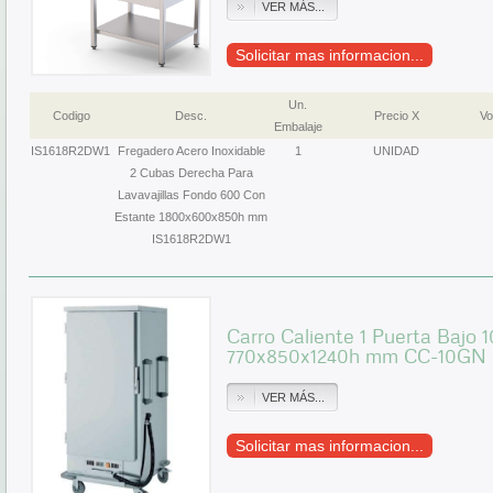
VER MÁS...
Solicitar mas informacion...
Un.
Codigo
Desc.
Precio X
Vo
Embalaje
IS1618R2DW1
Fregadero Acero Inoxidable
1
UNIDAD
2 Cubas Derecha Para
Lavavajillas Fondo 600 Con
Estante 1800x600x850h mm
IS1618R2DW1
Carro Caliente 1 Puerta Bajo 
770x850x1240h mm CC-10GN
VER MÁS...
Solicitar mas informacion...