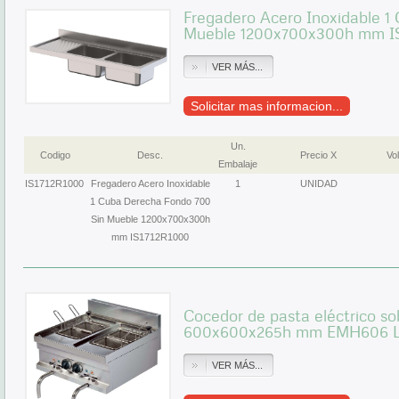
Fregadero Acero Inoxidable 1
Mueble 1200x700x300h mm I
VER MÁS...
Solicitar mas informacion...
Un.
Codigo
Desc.
Precio X
Vol
Embalaje
IS1712R1000
Fregadero Acero Inoxidable
1
UNIDAD
1 Cuba Derecha Fondo 700
Sin Mueble 1200x700x300h
mm IS1712R1000
Cocedor de pasta eléctrico so
600x600x265h mm EMH606 Lí
VER MÁS...