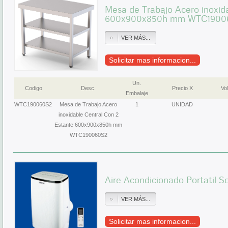
Mesa de Trabajo Acero inoxid
600x900x850h mm WTC1900
VER MÁS...
Solicitar mas informacion...
Un.
Codigo
Desc.
Precio X
Vol
Embalaje
WTC190060S2
Mesa de Trabajo Acero
1
UNIDAD
inoxidable Central Con 2
Estante 600x900x850h mm
WTC190060S2
Aire Acondicionado Portatil S
VER MÁS...
Solicitar mas informacion...