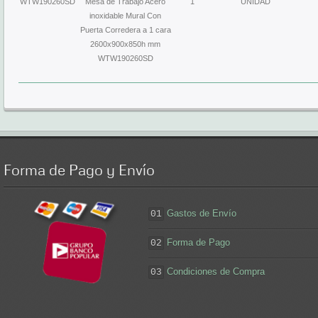
WTW190260SD
Mesa de Trabajo Acero
1
UNIDAD
inoxidable Mural Con
Puerta Corredera a 1 cara
2600x900x850h mm
WTW190260SD
Forma
de Pago y Envío
Gastos de Envío
01
Forma de Pago
02
Condiciones de Compra
03