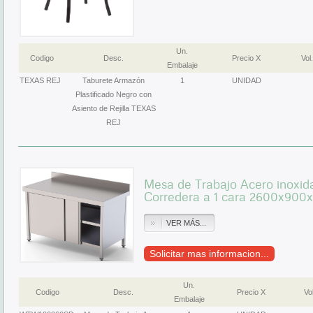
Un.
Codigo
Desc.
Precio X
Vol.
Embalaje
TEXAS REJ
Taburete Armazón
1
UNIDAD
Plastificado Negro con
Asiento de Rejilla TEXAS
REJ
Mesa de Trabajo Acero inoxid
Corredera a 1 cara 2600x9
VER MÁS...
Solicitar mas informacion...
Un.
Codigo
Desc.
Precio X
Vol
Embalaje