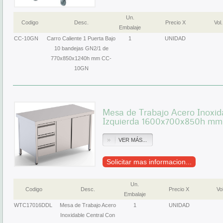
Un.
Codigo
Desc.
Precio X
Vol.
Embalaje
CC-10GN
Carro Caliente 1 Puerta Bajo
1
UNIDAD
10 bandejas GN2/1 de
770x850x1240h mm CC-
10GN
Mesa de Trabajo Acero Inoxid
Izquierda 1600x700x850h m
VER MÁS...
Solicitar mas informacion...
Un.
Codigo
Desc.
Precio X
Vol
Embalaje
WTC17016DDL
Mesa de Trabajo Acero
1
UNIDAD
Inoxidable Central Con