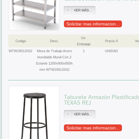
VER MÁS...
Solicitar mas informacion...
Un.
Codigo
Desc.
Precio X
Vol
Embalaje
WTW190120S2
Mesa de Trabajo Acero
1
UNIDAD
inoxidable Mural Con 2
Estante 1200x900x850h
mm WTW190120S2
Taburete Armazón Plastificado
TEXAS REJ
VER MÁS...
Solicitar mas informacion...