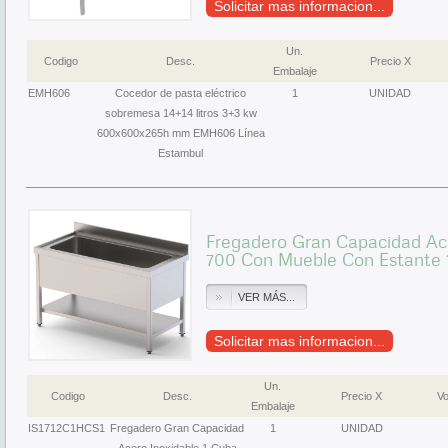
Solicitar mas informacion...
Un.
Codigo
Desc.
Precio X
Embalaje
EMH606
Cocedor de pasta eléctrico
1
UNIDAD
sobremesa 14+14 litros 3+3 kw
600x600x265h mm EMH606 Línea
Estambul
Fregadero Gran Capacidad Ac
700 Con Mueble Con Estante
VER MÁS...
Solicitar mas informacion...
Un.
Codigo
Desc.
Precio X
Vo
Embalaje
IS1712C1HCS1
Fregadero Gran Capacidad
1
UNIDAD