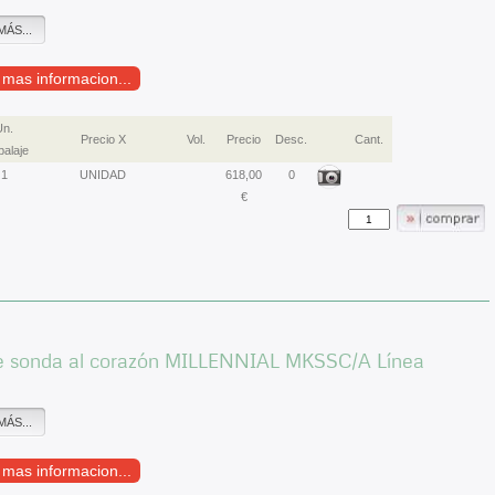
MÁS...
r mas informacion...
Un.
Precio X
Vol.
Precio
Desc.
Cant.
alaje
1
UNIDAD
618,00
0
€
e sonda al corazón MILLENNIAL MKSSC/A Línea
MÁS...
r mas informacion...