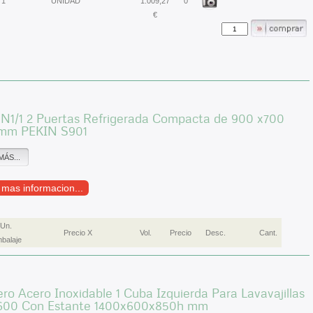
1
UNIDAD
1.009,27
0
€
N1/1 2 Puertas Refrigerada Compacta de 900 x700
mm PEKIN S901
MÁS...
r mas informacion...
Un.
Precio X
Vol.
Precio
Desc.
Cant.
balaje
ro Acero Inoxidable 1 Cuba Izquierda Para Lavavajillas
600 Con Estante 1400x600x850h mm