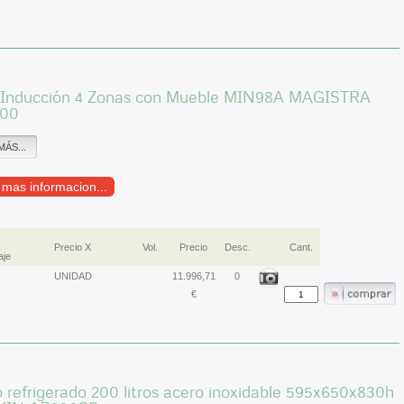
 Inducción 4 Zonas con Mueble MIN98A MAGISTRA
900
MÁS...
r mas informacion...
Precio X
Vol.
Precio
Desc.
Cant.
aje
UNIDAD
11.996,71
0
€
 refrigerado 200 litros acero inoxidable 595x650x830h