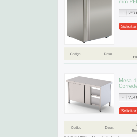
mm PE
VER 
Solicita
Codigo
Desc.
Em
Mesa de
Corred
VER 
Solicita
Codigo
Desc.
Emb