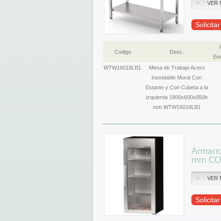
VER 
Solicita
Codigo
Desc.
Emb
WTW16018LB1
Mesa de Trabajo Acero
Inoxidable Mural Con
Estante y Con Cubeta a la
izquierda 1800x600x850h
mm WTW16018LB1
Armari
mm CO
VER 
Solicita