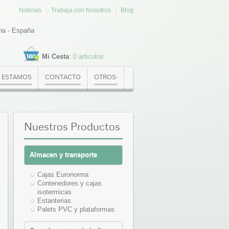
Noticias
Trabaja con Nosotros
Blog
na - España
Mi Cesta
:
0 articulos
 ESTAMOS
CONTACTO
OTROS:
Nuestros
Productos
Almacen y transporte
Cajas Euronorma
Contenedores y cajas
isotermicas
Estanterias
Palets PVC y plataformas