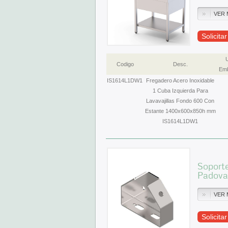
VER 
Solicita
Codigo
Desc.
Emb
IS1614L1DW1
Fregadero Acero Inoxidable
1 Cuba Izquierda Para
Lavavajillas Fondo 600 Con
Estante 1400x600x850h mm
IS1614L1DW1
Soport
Padova
VER 
Solicita