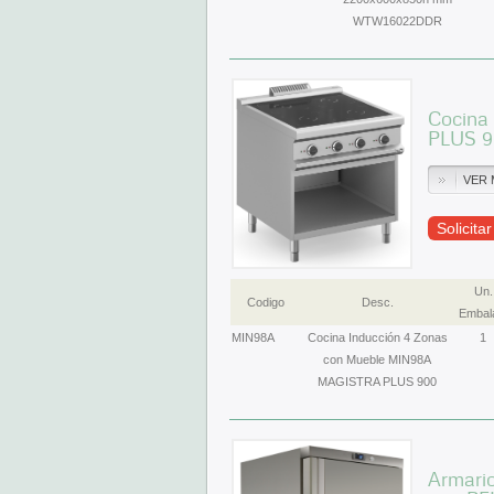
WTW16022DDR
Cocina
PLUS 
VER 
Solicita
Un.
Codigo
Desc.
Embal
MIN98A
Cocina Inducción 4 Zonas
1
con Mueble MIN98A
MAGISTRA PLUS 900
Armario