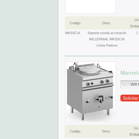
Un
Codigo
Desc.
Embal
MKSSC/A
Soporte sonda al corazón
1
MILLENNIAL MKSSC/A
Línea Padova
Marmit
VER 
Solicita
Un.
Codigo
Desc.
Embal