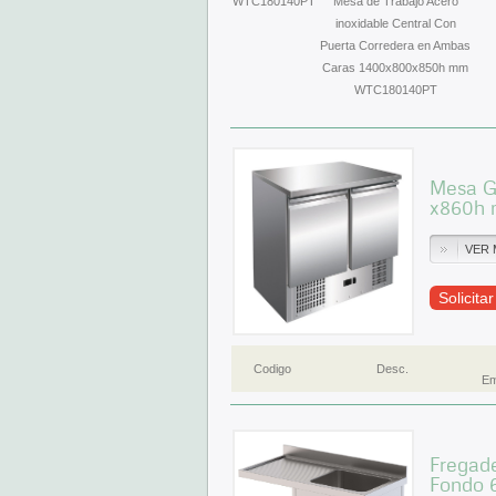
WTC180140PT
Mesa de Trabajo Acero
inoxidable Central Con
Puerta Corredera en Ambas
Caras 1400x800x850h mm
WTC180140PT
Mesa G
x860h 
VER 
Solicita
Codigo
Desc.
Em
Fregade
Fondo 