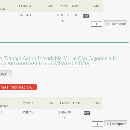
.
Precio X
Vol.
Precio
Desc.
Cant.
laje
UNIDAD
2.607,66
0
€
 Trabajo Acero Inoxidable Mural Con Cajones a la
ha 2200x600x850h mm WTW16022DDR
MÁS...
r mas informacion...
Un.
Precio X
Vol.
Precio
Desc.
Cant.
alaje
1
UNIDAD
1.499,29
0
€