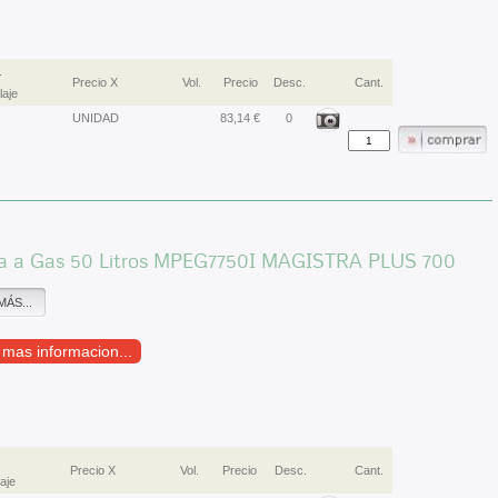
.
Precio X
Vol.
Precio
Desc.
Cant.
aje
UNIDAD
83,14 €
0
a a Gas 50 Litros MPEG7750I MAGISTRA PLUS 700
MÁS...
r mas informacion...
Precio X
Vol.
Precio
Desc.
Cant.
aje