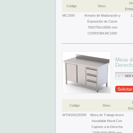
Un
Codigo
Desc.
Emba
MC1000
Armario de Maduración y
1
Exposición de Carne
700X750x1655h mm
CORDOBA MC1000
Mesa de
Derec
VER 
Solicita
Codigo
Desc.
Emb
WTW16022DDR
Mesa de Trabajo Acero
Inoxidable Mural Con
Cajones a la Derecha
2200x600x850h mm