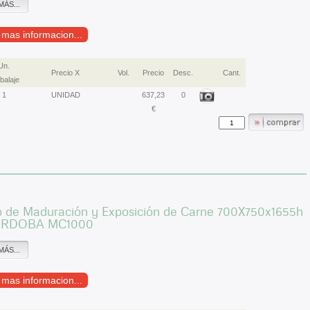
MÁS...
r mas informacion...
Un.
Precio X
Vol.
Precio
Desc.
Cant.
alaje
1
UNIDAD
637,23
0
€
o de Maduración y Exposición de Carne 700X750x1655h
RDOBA MC1000
MÁS...
r mas informacion...