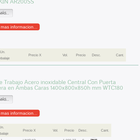
KIN AR200SS
MÁS...
r mas informacion...
Un.
Precio X
Vol.
Precio
Desc.
Cant.
balaje
 Trabajo Acero inoxidable Central Con Puerta
era en Ambas Caras 1400x800x850h mm WTC180
MÁS...
r mas informacion...
Un.
Precio X
Vol.
Precio
Desc.
Cant.
alaje