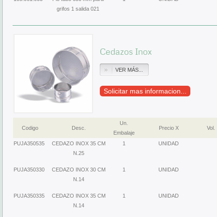
grifos 1 salida 021
Cedazos Inox
VER MÁS...
Solicitar mas informacion...
Un.
Codigo
Desc.
Precio X
Vol.
Embalaje
PUJA350535
CEDAZO INOX 35 CM
1
UNIDAD
N.25
PUJA350330
CEDAZO INOX 30 CM
1
UNIDAD
N.14
PUJA350335
CEDAZO INOX 35 CM
1
UNIDAD
N.14