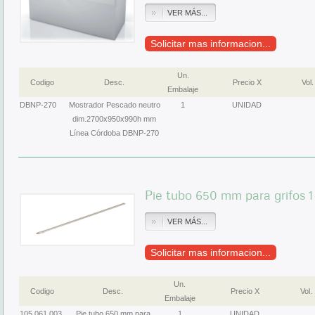
VER MÁS...
Solicitar mas informacion...
Un.
Codigo
Desc.
Precio X
Vol.
Embalaje
DBNP-270
Mostrador Pescado neutro
1
UNIDAD
dim.2700x950x990h mm
Línea Córdoba DBNP-270
Pie tubo 650 mm para grifos 1 
VER MÁS...
Solicitar mas informacion...
Un.
Codigo
Desc.
Precio X
Vol.
Embalaje
105.061.003
Pie tubo 650 mm para
1
UNIDAD