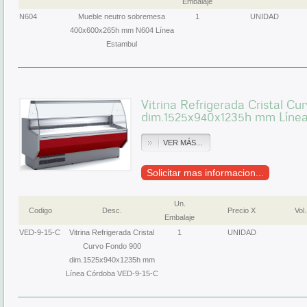
Embalaje
N604
Mueble neutro sobremesa
1
UNIDAD
400x600x265h mm N604 Línea
Estambul
Vitrina Refrigerada Cristal C
dim.1525x940x1235h mm Líne
VER MÁS...
Solicitar mas informacion...
Un.
Codigo
Desc.
Precio X
Vol.
Embalaje
VED-9-15-C
Vitrina Refrigerada Cristal
1
UNIDAD
Curvo Fondo 900
dim.1525x940x1235h mm
Línea Córdoba VED-9-15-C