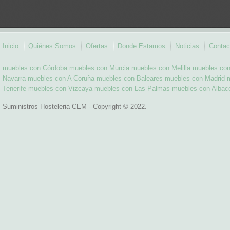
Inicio
Quiénes Somos
Ofertas
Donde Estamos
Noticias
Contac
muebles con Córdoba
muebles con Murcia
muebles con Melilla
muebles con
Navarra
muebles con A Coruña
muebles con Baleares
muebles con Madrid
Tenerife
muebles con Vizcaya
muebles con Las Palmas
muebles con Albac
Suministros Hosteleria CEM - Copyright © 2022.