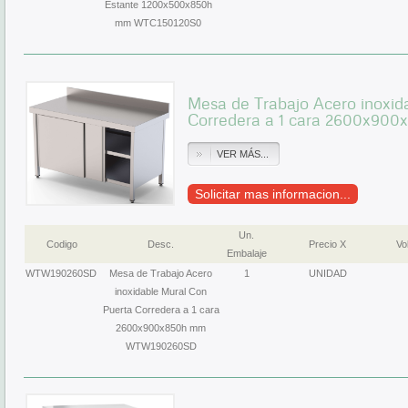
Estante 1200x500x850h
mm WTC150120S0
Mesa de Trabajo Acero inoxid
Corredera a 1 cara 2600x9
VER MÁS...
Solicitar mas informacion...
Un.
Codigo
Desc.
Precio X
Vol
Embalaje
WTW190260SD
Mesa de Trabajo Acero
1
UNIDAD
inoxidable Mural Con
Puerta Corredera a 1 cara
2600x900x850h mm
WTW190260SD