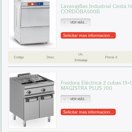
Lavavajillas Industrial Cest
CORDOBA500B
VER MÁS...
Solicitar mas informacion...
Un.
Codigo
Desc.
Precio X
Embalaje
Freidora Eléctrica 2 cubas 13
MAGISTRA PLUS 700
VER MÁS...
Solicitar mas informacion...