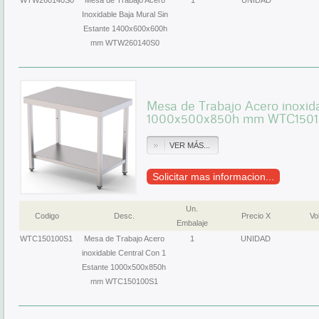
WTW260140S0
Mesa de Trabajo Acero
1
UNIDAD
Inoxidable Baja Mural Sin
Estante 1400x600x600h
mm WTW260140S0
Mesa de Trabajo Acero inoxida
1000x500x850h mm WTC1501
VER MÁS...
Solicitar mas informacion...
Un.
Codigo
Desc.
Precio X
Vol
Embalaje
WTC150100S1
Mesa de Trabajo Acero
1
UNIDAD
inoxidable Central Con 1
Estante 1000x500x850h
mm WTC150100S1