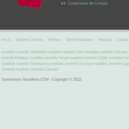
Condiciones de Compra
03
Inicio
Quiénes Somos
Ofertas
Donde Estamos
Noticias
Contac
muebles tenerife Valladolid
muebles tenerife León
muebles tenerife Asturias
tenerife Badajoz
muebles tenerife Teruel
muebles tenerife Cádiz
muebles ten
muebles tenerife Salamanca
muebles tenerife Vizcaya
muebles tenerife Lug
Tenerife
muebles tenerife Cáceres
Suministros Hosteleria CEM - Copyright © 2022.