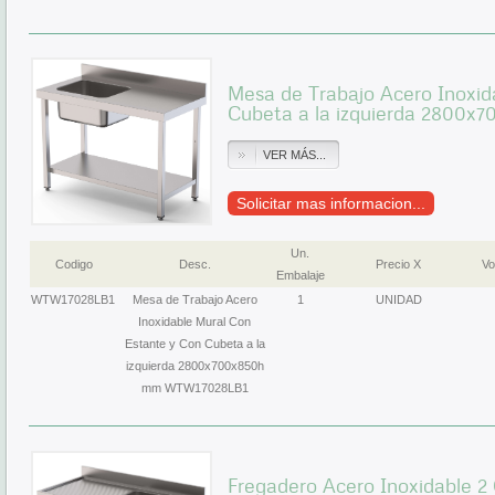
Mesa de Trabajo Acero Inoxid
Cubeta a la izquierda 2800
VER MÁS...
Solicitar mas informacion...
Un.
Codigo
Desc.
Precio X
Vo
Embalaje
WTW17028LB1
Mesa de Trabajo Acero
1
UNIDAD
Inoxidable Mural Con
Estante y Con Cubeta a la
izquierda 2800x700x850h
mm WTW17028LB1
Fregadero Acero Inoxidable 2