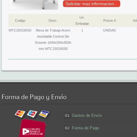
Solicitar mas informacion...
Un.
Codigo
Desc.
Precio X
Vol
Embalaje
WTC150160S0
Mesa de Trabajo Acero
1
UNIDAD
inoxidable Central Sin
Estante 1600x500x850h
mm WTC150160S0
Forma
de Pago y Envío
Gastos de Envío
01
Forma de Pago
02