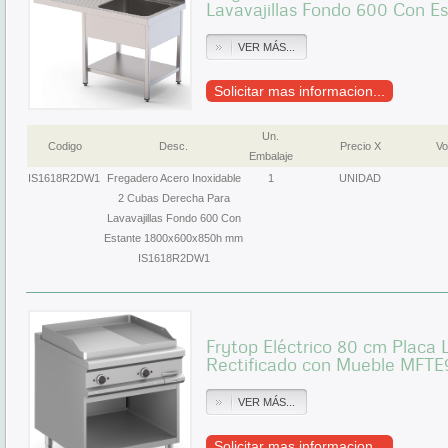
Lavavajillas Fondo 600 Con 
VER MÁS...
Solicitar mas informacion...
Un.
Codigo
Desc.
Precio X
Vo
Embalaje
IS1618R2DW1
Fregadero Acero Inoxidable
1
UNIDAD
2 Cubas Derecha Para
Lavavajillas Fondo 600 Con
Estante 1800x600x850h mm
IS1618R2DW1
Frytop Eléctrico 80 cm Placa 
Rectificado con Mueble MF
VER MÁS...
Solicitar mas informacion...