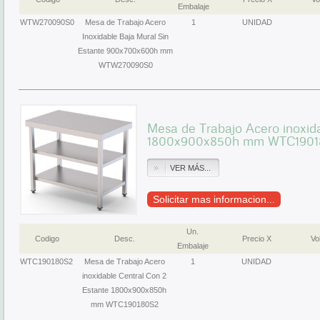
Embalaje
WTW270090S0
Mesa de Trabajo Acero
1
UNIDAD
Inoxidable Baja Mural Sin
Estante 900x700x600h mm
WTW270090S0
Mesa de Trabajo Acero inoxid
1800x900x850h mm WTC1901
VER MÁS...
Solicitar mas informacion...
Un.
Codigo
Desc.
Precio X
Vol
Embalaje
WTC190180S2
Mesa de Trabajo Acero
1
UNIDAD
inoxidable Central Con 2
Estante 1800x900x850h
mm WTC190180S2