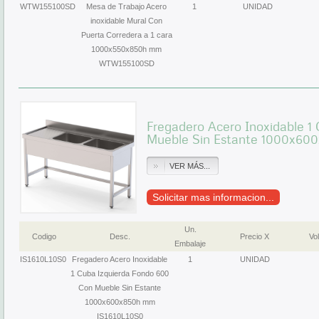
WTW155100SD
Mesa de Trabajo Acero
1
UNIDAD
inoxidable Mural Con
Puerta Corredera a 1 cara
1000x550x850h mm
WTW155100SD
Fregadero Acero Inoxidable 1
Mueble Sin Estante 1000x60
VER MÁS...
Solicitar mas informacion...
Un.
Codigo
Desc.
Precio X
Vol
Embalaje
IS1610L10S0
Fregadero Acero Inoxidable
1
UNIDAD
1 Cuba Izquierda Fondo 600
Con Mueble Sin Estante
1000x600x850h mm
IS1610L10S0