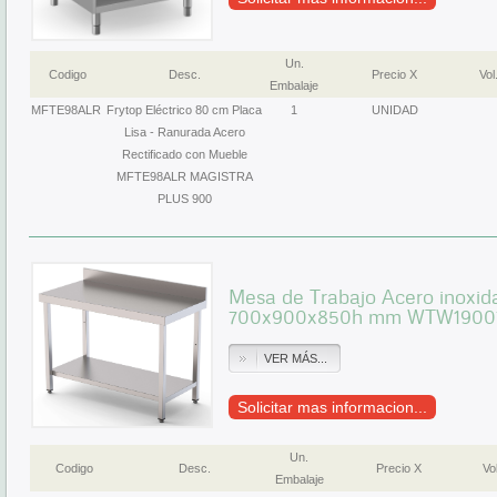
Un.
Codigo
Desc.
Precio X
Vol
Embalaje
MFTE98ALR
Frytop Eléctrico 80 cm Placa
1
UNIDAD
Lisa - Ranurada Acero
Rectificado con Mueble
MFTE98ALR MAGISTRA
PLUS 900
Mesa de Trabajo Acero inoxid
700x900x850h mm WTW1900
VER MÁS...
Solicitar mas informacion...
Un.
Codigo
Desc.
Precio X
Vol
Embalaje