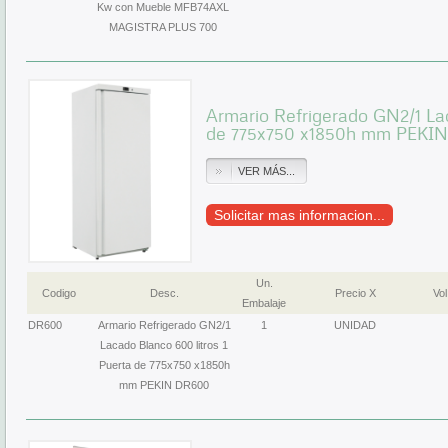
Kw con Mueble MFB74AXL
MAGISTRA PLUS 700
Armario Refrigerado GN2/1 Lac
de 775x750 x1850h mm PEKI
VER MÁS...
Solicitar mas informacion...
Un.
Codigo
Desc.
Precio X
Vol
Embalaje
DR600
Armario Refrigerado GN2/1
1
UNIDAD
Lacado Blanco 600 litros 1
Puerta de 775x750 x1850h
mm PEKIN DR600