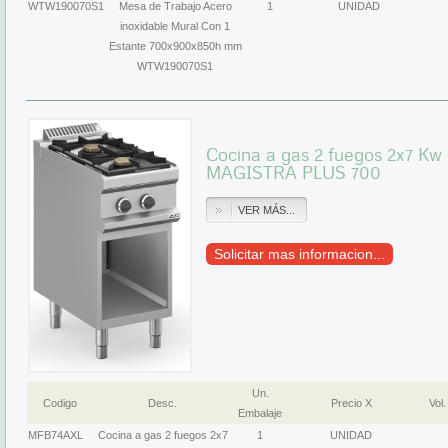
WTW190070S1
Mesa de Trabajo Acero
1
UNIDAD
inoxidable Mural Con 1
Estante 700x900x850h mm
WTW190070S1
Cocina a gas 2 fuegos 2x7 K
MAGISTRA PLUS 700
VER MÁS...
Solicitar mas informacion...
Un.
Codigo
Desc.
Precio X
Vol.
Embalaje
MFB74AXL
Cocina a gas 2 fuegos 2x7
1
UNIDAD