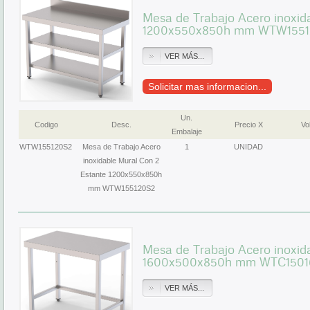
Mesa de Trabajo Acero inoxid
1200x550x850h mm WTW1551
VER MÁS...
Solicitar mas informacion...
Un.
Codigo
Desc.
Precio X
Vol
Embalaje
WTW155120S2
Mesa de Trabajo Acero
1
UNIDAD
inoxidable Mural Con 2
Estante 1200x550x850h
mm WTW155120S2
Mesa de Trabajo Acero inoxida
1600x500x850h mm WTC150
VER MÁS...