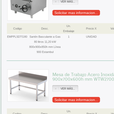
VER MÁS...
Solicitar mas informacion...
Un.
Codigo
Desc.
Precio X
Vol
Embalaje
EMPPLSDTG80
Sartén Basculante a Gas
1
UNIDAD
80 litros 11,20 kW
800x900x850h mm Línea
900 Estambul
Mesa de Trabajo Acero Inoxid
900x700x600h mm WTW270
VER MÁS...
Solicitar mas informacion...
Un.
Codigo
Desc.
Precio X
Vo