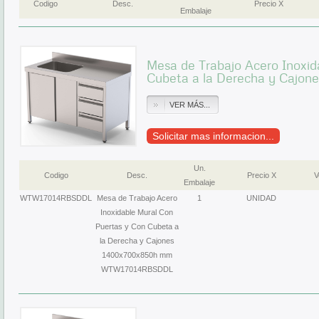
Codigo
Desc.
Precio X
Embalaje
Mesa de Trabajo Acero Inoxid
Cubeta a la Derecha y Cajon
VER MÁS...
Solicitar mas informacion...
Un.
Codigo
Desc.
Precio X
V
Embalaje
WTW17014RBSDDL
Mesa de Trabajo Acero
1
UNIDAD
Inoxidable Mural Con
Puertas y Con Cubeta a
la Derecha y Cajones
1400x700x850h mm
WTW17014RBSDDL