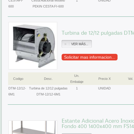
CESTAFI-
Cesta Adicional Modelo
1
UNIDAD
600
PEKIN CESTA FI-600
Turbina de 12/12 pulgadas DT
VER MÁS...
Solicitar mas informacion...
Un.
Codigo
Desc.
Precio X
Vol.
Embalaje
DTM-12/12-
Turbina de 12/12 pulgadas
1
UNIDAD
6M1
DTM-12/12-6M1
Estante Adicional Acero Inoxi
Fondo 400 1400x400 mm FS1