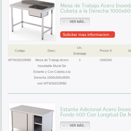
Mesa de Trabajo Acero Inoxid
Cubeta a la Derecha 1000x
VER MÁS...
Solicitar mas informacion...
Un.
Codigo
Desc.
Precio X
Vo
Embalaje
WTW16010RB0
Mesa de Trabajo Acero
1
UNIDAD
Inoxidable Mural Sin
Estante y Con Cubeta a la
Derecha 1000x600x850h
mm WTW16010RB0
Estante Adicional Acero Inox
Fondo 500 Con Longitud De
VER MÁS...