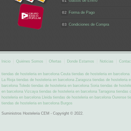
Gastos de Envío
01
Forma de Pago
02
Condiciones de Compra
03
Inicio
Quiénes Somos
Ofertas
Donde Estamos
Noticias
Contac
tiendas de hosteleria en barcelona Ceuta
tiendas de hosteleria en barcelona
La Rioja
tiendas de hosteleria en barcelona Zaragoza
tiendas de hosteleria 
barcelona Toledo
tiendas de hosteleria en barcelona Soria
tiendas de hostel
en barcelona Vizcaya
tiendas de hosteleria en barcelona Tarragona
tiendas 
hosteleria en barcelona Lleida
tiendas de hosteleria en barcelona Ourense
ti
tiendas de hosteleria en barcelona Burgos
Suministros Hosteleria CEM - Copyright © 2022.