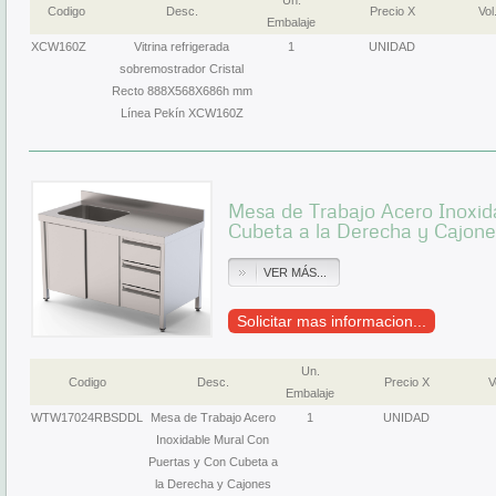
Un.
Codigo
Desc.
Precio X
Vol
Embalaje
XCW160Z
Vitrina refrigerada
1
UNIDAD
sobremostrador Cristal
Recto 888X568X686h mm
Línea Pekín XCW160Z
Mesa de Trabajo Acero Inoxid
Cubeta a la Derecha y Cajon
VER MÁS...
Solicitar mas informacion...
Un.
Codigo
Desc.
Precio X
V
Embalaje
WTW17024RBSDDL
Mesa de Trabajo Acero
1
UNIDAD
Inoxidable Mural Con
Puertas y Con Cubeta a
la Derecha y Cajones