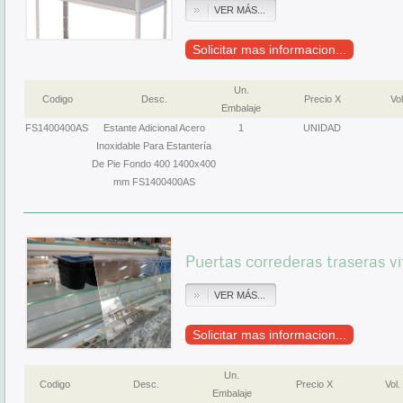
VER MÁS...
Solicitar mas informacion...
Un.
Codigo
Desc.
Precio X
Vol
Embalaje
FS1400400AS
Estante Adicional Acero
1
UNIDAD
Inoxidable Para Estantería
De Pie Fondo 400 1400x400
mm FS1400400AS
Puertas correderas traseras v
VER MÁS...
Solicitar mas informacion...
Un.
Codigo
Desc.
Precio X
Vol.
Embalaje