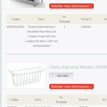
Solicitar mas informacion...
Un.
Codigo
Desc.
Precio X
Vo
Embalaje
WTA501200AS
Estante Adicional Acero
1
UNIDAD
Inoxidable Para Mesa De
Trabajo Fondo 500 Con
Longitud De Mesa 1200 mm
WTA501200AS
Cesta Adicional Modelo PEKI
VER MÁS...
Solicitar mas informacion...
Un.
Codigo
Desc.
Precio X
Vol.
Embalaje