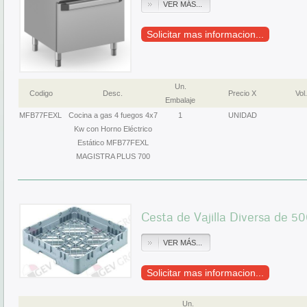
VER MÁS...
Solicitar mas informacion...
Un.
Codigo
Desc.
Precio X
Vol.
Embalaje
MFB77FEXL
Cocina a gas 4 fuegos 4x7
1
UNIDAD
Kw con Horno Eléctrico
Estático MFB77FEXL
MAGISTRA PLUS 700
Cesta de Vajilla Diversa de 
VER MÁS...
Solicitar mas informacion...
Un.