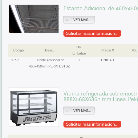
Estante Adicional de 460x4
VER MÁS...
Solicitar mas informacion...
Un.
Codigo
Desc.
Precio X
Vol.
Embalaje
ESTSZ
Estante Adicional de
1
UNIDAD
460x450mm PEKIN ESTSZ
Vitrina refrigerada sobremostr
888X568X686h mm Línea Pek
VER MÁS...
Solicitar mas informacion...