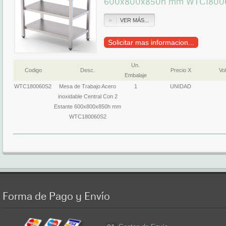
600x800x850h mm WTC1800
VER MÁS...
Solicitar mas informacion...
Un.
Codigo
Desc.
Precio X
Vol
Embalaje
WTC180060S2
Mesa de Trabajo Acero
1
UNIDAD
inoxidable Central Con 2
Estante 600x800x850h mm
WTC180060S2
Forma
de Pago y Envío