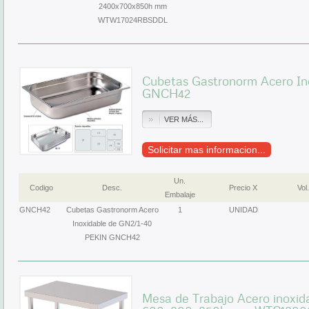
2400x700x850h mm
WTW17024RBSDDL
Cubetas Gastronorm Acero In
GNCH42
VER MÁS...
Solicitar mas informacion...
Un.
Codigo
Desc.
Precio X
Vol.
Embalaje
GNCH42
Cubetas Gastronorm Acero
1
UNIDAD
Inoxidable de GN2/1-40
PEKIN GNCH42
Mesa de Trabajo Acero inoxid