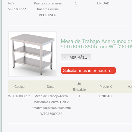
PC-
Puertas correderas
1
UNIDAD
VPL100VPR
traseras vitrina
VPL100VPR
Mesa de Trabajo Acero inoxid
900x600x850h mm WTC1600
VER MÁS...
Solicitar mas informacion...
Un.
Codigo
Desc.
Precio X
Vol
Embalaje
WTC160090S2
Mesa de Trabajo Acero
1
UNIDAD
inoxidable Central Con 2
Estante 900x600x850h mm
WTC160090S2