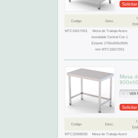
Solicita
Codigo
Desc.
Emb
WTC160170S1
Mesa de Trabajo Acero
inoxidable Central Con 1
Estante 1700x600x850h
mm WTC160170S1
Mesa de
800x5
VER 
Solicita
U
Codigo
Desc.
Emb
WTC150080S0
Mesa de Trabajo Acero