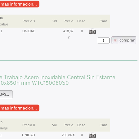
r mas informacion...
Un.
Precio X
Vol.
Precio
Desc.
Cant.
alaje
1
UNIDAD
418,87
0
€
 Trabajo Acero inoxidable Central Sin Estante
00x850h mm WTC150080S0
MÁS...
r mas informacion...
n.
Precio X
Vol.
Precio
Desc.
Cant.
alaje
1
UNIDAD
269,86 €
0