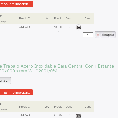
r mas informacion...
Un.
Precio X
Vol.
Precio
Desc.
Cant.
alaje
1
UNIDAD
483,41
0
€
 Trabajo Acero Inoxidable Baja Central Con 1 Estante
00x600h mm WTC260170S1
MÁS...
r mas informacion...
Un.
Precio X
Vol.
Precio
Desc.
Cant.
alaje
1
UNIDAD
418,87
0