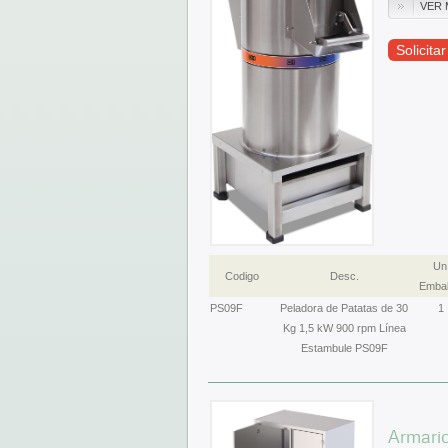
VER 
Solicita
Un
Codigo
Desc.
Embal
PS09F
Peladora de Patatas de 30
1
Kg 1,5 kW 900 rpm Línea
Estambule PS09F
Armario