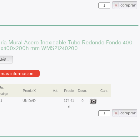
ería Mural Acero Inoxidable Tubo Redondo Fondo 400
0x400x200h mm WMS21240200
MÁS...
r mas informacion...
Un.
Precio X
Vol.
Precio
Desc.
Cant.
alaje
1
UNIDAD
174,41
0
€