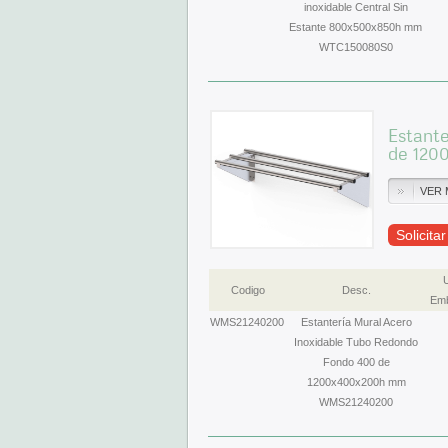
inoxidable Central Sin
Estante 800x500x850h mm
WTC150080S0
Estant
de 120
VER 
Solicita
Codigo
Desc.
Emb
WMS21240200
Estantería Mural Acero
Inoxidable Tubo Redondo
Fondo 400 de
1200x400x200h mm
WMS21240200