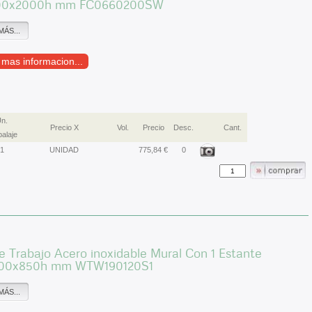
00x2000h mm FC0660200SW
MÁS...
r mas informacion...
n.
Precio X
Vol.
Precio
Desc.
Cant.
alaje
1
UNIDAD
775,84 €
0
 Trabajo Acero inoxidable Mural Con 1 Estante
00x850h mm WTW190120S1
MÁS...