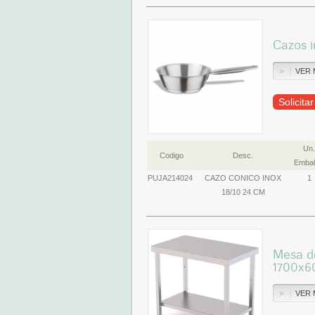
Cazos i
VER 
Solicita
Un.
Codigo
Desc.
Embal
PUJA214024
CAZO CONICO INOX
1
18/10 24 CM
Mesa de
1700x6
VER 