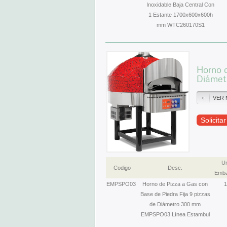
Inoxidable Baja Central Con
1 Estante 1700x600x600h
mm WTC260170S1
Horno d
Diámet
VER 
Solicita
Un
Codigo
Desc.
Emba
EMPSPO03
Horno de Pizza a Gas con
1
Base de Piedra Fija 9 pizzas
de Diámetro 300 mm
EMPSPO03 Línea Estambul