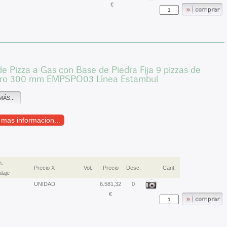
€
e Pizza a Gas con Base de Piedra Fija 9 pizzas de
ro 300 mm EMPSPO03 Línea Estambul
MÁS...
r mas informacion...
.
Precio X
Vol.
Precio
Desc.
Cant.
laje
UNIDAD
6.581,32
0
€