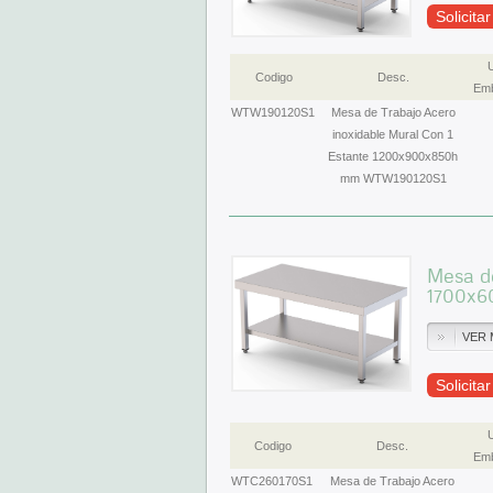
Solicita
Codigo
Desc.
Emb
WTW190120S1
Mesa de Trabajo Acero
inoxidable Mural Con 1
Estante 1200x900x850h
mm WTW190120S1
Mesa de
1700x6
VER 
Solicita
Codigo
Desc.
Emb
WTC260170S1
Mesa de Trabajo Acero