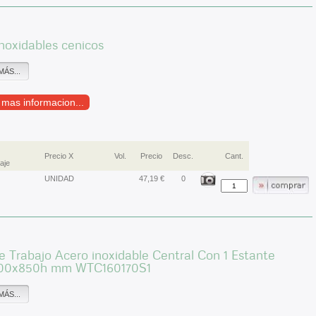
noxidables cenicos
MÁS...
r mas informacion...
Precio X
Vol.
Precio
Desc.
Cant.
aje
UNIDAD
47,19 €
0
 Trabajo Acero inoxidable Central Con 1 Estante
00x850h mm WTC160170S1
MÁS...