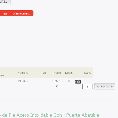
MÁS...
r mas informacion...
.
Precio X
Vol.
Precio
Desc.
Cant.
aje
UNIDAD
1.897,13
0
€
 de Pie Acero Inoxidable Con 1 Puerta Abatible