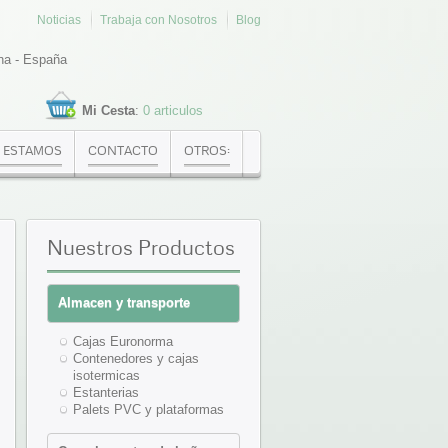
Noticias
Trabaja con Nosotros
Blog
na - España
Mi Cesta
:
0 articulos
 ESTAMOS
CONTACTO
OTROS:
Nuestros
Productos
Almacen y transporte
Cajas Euronorma
Contenedores y cajas
isotermicas
Estanterias
Palets PVC y plataformas