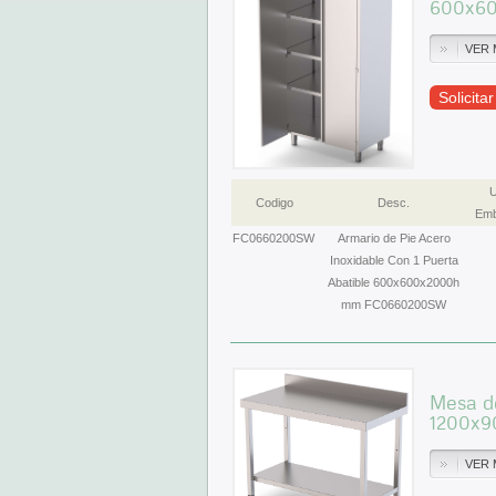
600x6
VER 
Solicita
U
Codigo
Desc.
Emb
FC0660200SW
Armario de Pie Acero
Inoxidable Con 1 Puerta
Abatible 600x600x2000h
mm FC0660200SW
Mesa de
1200x9
VER 