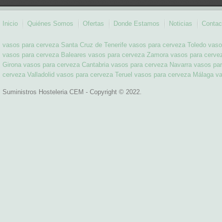
Inicio
Quiénes Somos
Ofertas
Donde Estamos
Noticias
Contac
vasos para cerveza Santa Cruz de Tenerife
vasos para cerveza Toledo
vaso
vasos para cerveza Baleares
vasos para cerveza Zamora
vasos para cervez
Girona
vasos para cerveza Cantabria
vasos para cerveza Navarra
vasos pa
cerveza Valladolid
vasos para cerveza Teruel
vasos para cerveza Málaga
va
Suministros Hosteleria CEM - Copyright © 2022.