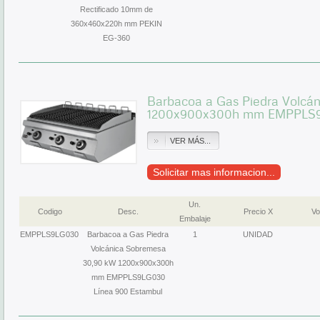
Rectificado 10mm de
360x460x220h mm PEKIN
EG-360
Barbacoa a Gas Piedra Volcá
1200x900x300h mm EMPPLS9L
VER MÁS...
Solicitar mas informacion...
Un.
Codigo
Desc.
Precio X
Vo
Embalaje
EMPPLS9LG030
Barbacoa a Gas Piedra
1
UNIDAD
Volcánica Sobremesa
30,90 kW 1200x900x300h
mm EMPPLS9LG030
Línea 900 Estambul