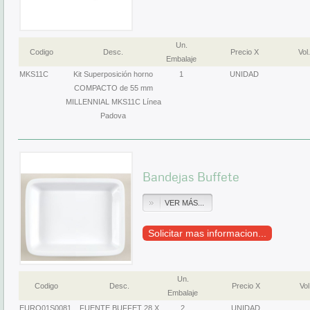
Un.
Codigo
Desc.
Precio X
Vol.
Embalaje
MKS11C
Kit Superposición horno
1
UNIDAD
COMPACTO de 55 mm
MILLENNIAL MKS11C Línea
Padova
Bandejas Buffete
VER MÁS...
Solicitar mas informacion...
Un.
Codigo
Desc.
Precio X
Vol
Embalaje
EURO01S0081
FUENTE BUFFET 28 X
2
UNIDAD