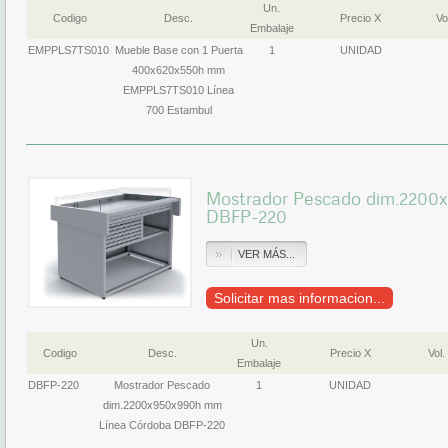
Un.
Codigo
Desc.
Precio X
Vo
Embalaje
EMPPLS7TS010
Mueble Base con 1 Puerta
1
UNIDAD
400x620x550h mm
EMPPLS7TS010 Línea
700 Estambul
Mostrador Pescado dim.2200
DBFP-220
VER MÁS...
Solicitar mas informacion...
Un.
Codigo
Desc.
Precio X
Vol.
Embalaje
DBFP-220
Mostrador Pescado
1
UNIDAD
dim.2200x950x990h mm
Línea Córdoba DBFP-220