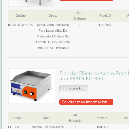
Un.
Codigo
Desc.
Precio X
Vo
Embalaje
IS17511DWIN0S0
Mesa Acero Inoxidable
1
UNIDAD
Para Lavavajillas De
Prelavado 1 Cubeta Sin
Estante 1100x750x850h
mm IS17511DWIN0S0
Plancha Eléctrica Acero Rec
mm PEKIN EG-360
VER MÁS...
Solicitar mas informacion...
Un.
Codigo
Desc.
Precio X
Vol.
Embalaje
EG-360
Plancha Eléctrica Acero
1
UNIDAD