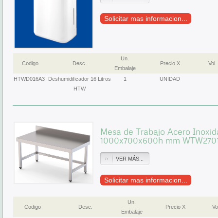
Solicitar mas informacion...
Un.
Codigo
Desc.
Precio X
Vol.
Embalaje
HTWD016A3
Deshumidificador 16 Litros
1
UNIDAD
HTW
Mesa de Trabajo Acero Inoxid
1000x700x600h mm WTW270
VER MÁS...
Solicitar mas informacion...
Un.
Codigo
Desc.
Precio X
Vo
Embalaje