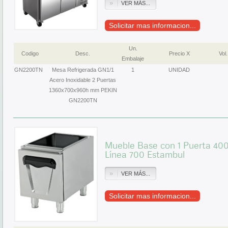
VER MÁS...
Solicitar mas informacion...
Un.
Codigo
Desc.
Precio X
Vol.
Embalaje
GN2200TN
Mesa Refrigerada GN1/1
1
UNIDAD
Acero Inoxidable 2 Puertas
1360x700x960h mm PEKIN
GN2200TN
Mueble Base con 1 Puerta 
Línea 700 Estambul
VER MÁS...
Solicitar mas informacion...