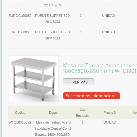
22 X 4.9CM
EURO01S0082
FUENTE BUFFET 32 X
1
UNIDAD
26 X 5CM
EUR01S0083
FUENTE BUFFET 36 X
1
UNIDAD
28 X 5CM
Mesa de Trabajo Acero inoxid
1600x800x850h mm WTC1801
VER MÁS...
Solicitar mas informacion...
Un.
Codigo
Desc.
Precio X
Vol
Embalaje
WTC180160S2
Mesa de Trabajo Acero
1
UNIDAD
inoxidable Central Con 2
Estante 1600x800x850h