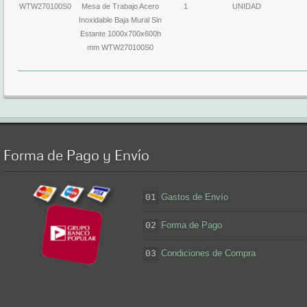
WTW270100S0
Mesa de Trabajo Acero
1
UNIDAD
Inoxidable Baja Mural Sin
Estante 1000x700x600h
mm WTW270100S0
Forma
de Pago y Envío
Gastos de Envío
01
Forma de Pago
02
Condiciones de Compra
03