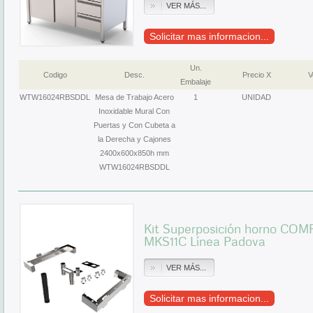
VER MÁS...
Solicitar mas informacion...
Un.
Codigo
Desc.
Precio X
V
Embalaje
WTW16024RBSDDL
Mesa de Trabajo Acero
1
UNIDAD
Inoxidable Mural Con
Puertas y Con Cubeta a
la Derecha y Cajones
2400x600x850h mm
WTW16024RBSDDL
Kit Superposición horno C
MKS11C Línea Padova
VER MÁS...
Solicitar mas informacion...