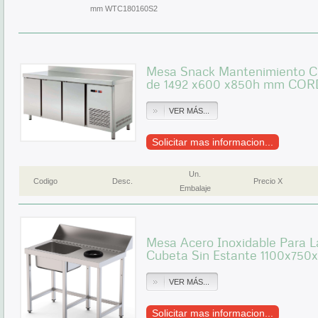
mm WTC180160S2
Mesa Snack Mantenimiento C
de 1492 x600 x850h mm CO
VER MÁS...
Solicitar mas informacion...
Un.
Codigo
Desc.
Precio X
Embalaje
Mesa Acero Inoxidable Para La
Cubeta Sin Estante 1100x75
VER MÁS...
Solicitar mas informacion...