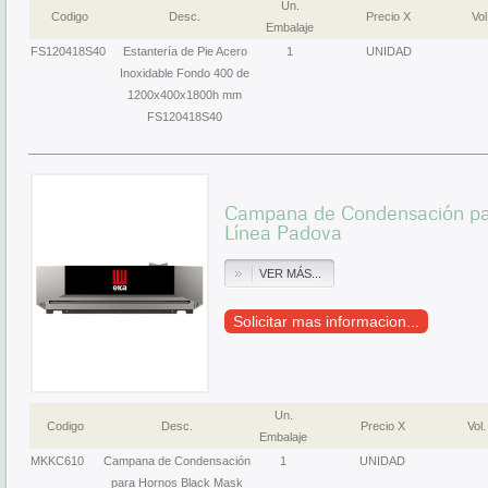
Un.
Codigo
Desc.
Precio X
Vol
Embalaje
FS120418S40
Estantería de Pie Acero
1
UNIDAD
Inoxidable Fondo 400 de
1200x400x1800h mm
FS120418S40
Campana de Condensación pa
Línea Padova
VER MÁS...
Solicitar mas informacion...
Un.
Codigo
Desc.
Precio X
Vol.
Embalaje
MKKC610
Campana de Condensación
1
UNIDAD
para Hornos Black Mask