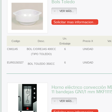
Bols Toledo
VER MÁS...
Solicitar mas informacion...
Un.
Codigo
Desc.
Precio X
Vol.
Embalaje
CIM1145
BOL C/OREJAS 400CC
6
UNIDAD
(TIPO TOLEDO)
EUR01S0327
6
UNIDAD
BOL TOLEDO 350CC
Horno eléctrico convección
11 bandejas GN1/1 mm MKF1111
VER MÁS...