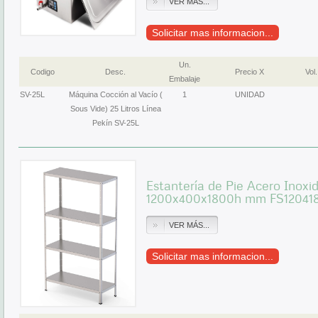
VER MÁS...
Solicitar mas informacion...
Un.
Codigo
Desc.
Precio X
Vol.
Embalaje
SV-25L
Máquina Cocción al Vacío (
1
UNIDAD
Sous Vide) 25 Litros Línea
Pekín SV-25L
Estantería de Pie Acero Inoxi
1200x400x1800h mm FS12041
VER MÁS...
Solicitar mas informacion...