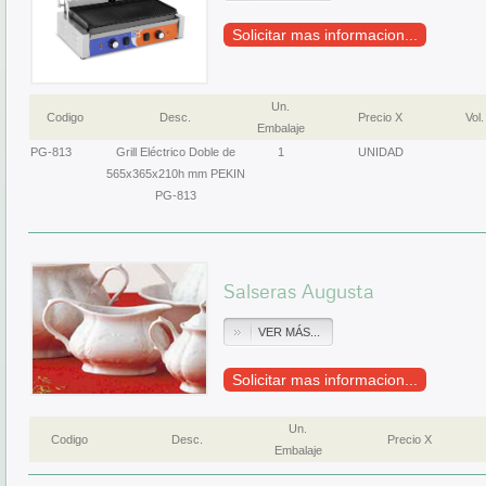
Solicitar mas informacion...
Un.
Codigo
Desc.
Precio X
Vol.
Embalaje
PG-813
Grill Eléctrico Doble de
1
UNIDAD
565x365x210h mm PEKIN
PG-813
Salseras Augusta
VER MÁS...
Solicitar mas informacion...
Un.
Codigo
Desc.
Precio X
Embalaje