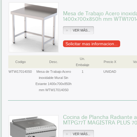
Mesa de Trabajo Acero inoxid
1400x700x850h mm WTW1701
VER MÁS...
Solicitar mas informacion...
Un.
Codigo
Desc.
Precio X
Vol
Embalaje
WTW170140S0
Mesa de Trabajo Acero
1
UNIDAD
inoxidable Mural Sin
Estante 1400x700x850h
mm WTW170140S0
Cocina de Plancha Radiante 
MTPG77T MAGISTRA PLUS 7
VER MÁS...