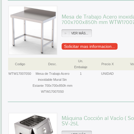
Mesa de Trabajo Acero inoxid
700x700x850h mm WTW1700
VER MÁS...
Solicitar mas informacion...
Un.
Codigo
Desc.
Precio X
Vol
Embalaje
WTW170070S0
Mesa de Trabajo Acero
1
UNIDAD
inoxidable Mural Sin
Estante 700x700x850h mm
WTW170070S0
Máquina Cocción al Vacío ( Sou
SV-25L