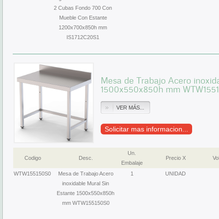
2 Cubas Fondo 700 Con
Mueble Con Estante
1200x700x850h mm
IS1712C20S1
Mesa de Trabajo Acero inoxid
1500x550x850h mm WTW155
VER MÁS...
Solicitar mas informacion...
Un.
Codigo
Desc.
Precio X
Vol
Embalaje
WTW155150S0
Mesa de Trabajo Acero
1
UNIDAD
inoxidable Mural Sin
Estante 1500x550x850h
mm WTW155150S0