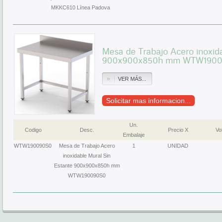
MKKC610 Línea Padova
Mesa de Trabajo Acero inoxid
900x900x850h mm WTW190
VER MÁS...
Solicitar mas informacion...
Un.
Codigo
Desc.
Precio X
Vol
Embalaje
WTW190090S0
Mesa de Trabajo Acero
1
UNIDAD
inoxidable Mural Sin
Estante 900x900x850h mm
WTW190090S0