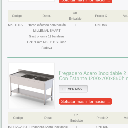
Solicitar mas informacion...
Un.
Codigo
Desc.
Precio X
Vol.
Embalaje
MKF1111S
Horno eléctrico convección
1
UNIDAD
MILLENIAL SMART
Gastronomía 11 bandejas
GN1/1 mm MKF1111S Línea
Padova
Fregadero Acero Inoxidable 
Con Estante 1200x700x850h 
VER MÁS...
Solicitar mas informacion...
Un.
Codigo
Desc.
Precio X
Vol
Embalaje
IS1712C20S1
Fregadero Acero Inoxidable
1
UNIDAD