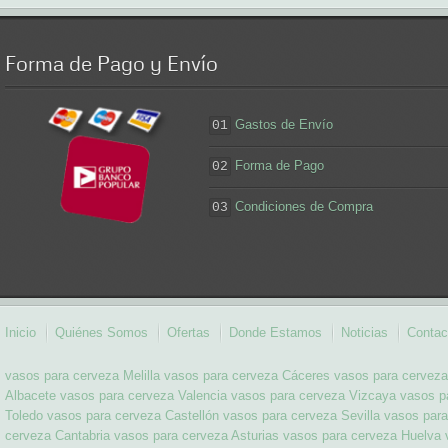
Forma
de Pago y Envío
Gastos de Envío
01
Forma de Pago
02
Condiciones de Compra
03
Inicio
Quiénes Somos
Ofertas
Donde Estamos
Noticias
Contac
vasos para cerveza Melilla
vasos para cerveza Cáceres
vasos para cerveza
Albacete
vasos para cerveza Valencia
vasos para cerveza Vizcaya
vasos p
Toledo
vasos para cerveza Castellón
vasos para cerveza Sevilla
vasos para
cerveza Cantabria
vasos para cerveza Asturias
vasos para cerveza Huelva