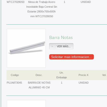
WTC270280S0
Mesa de Trabajo Acero
1
UNIDAD
Inoxidable Baja Central Sin
Estante 2800x700x600h
mm WTC270280S0
Barra Notas
VER MÁS...
Solicitar mas informacion...
Un.
Codigo
Desc.
Precio X
Vol.
Embalaje
PUJA873045
BARRA DE NOTAS
1
UNIDAD
ALUMINIO 45 CM