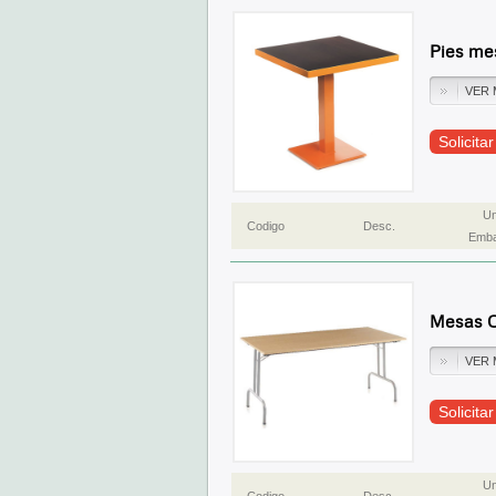
Pies me
VER 
Solicita
Un
Codigo
Desc.
Emba
Mesas C
VER 
Solicita
Un