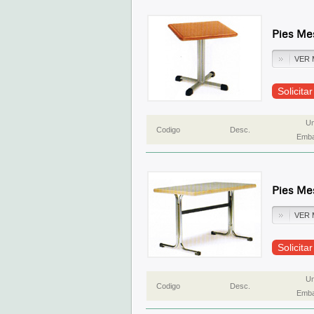
Pies Me
VER 
Solicita
Un
Codigo
Desc.
Emba
Pies Me
VER 
Solicita
Un
Codigo
Desc.
Emba