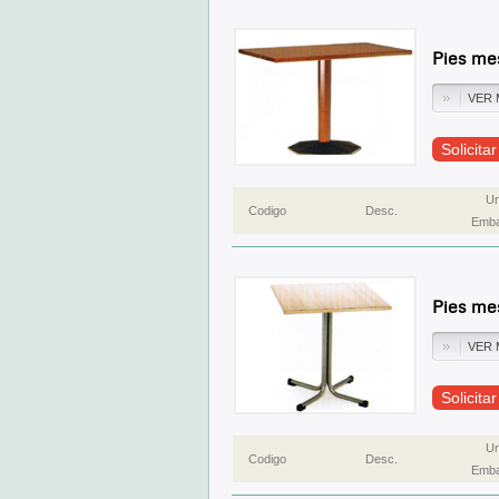
Pies me
VER 
Solicita
Un
Codigo
Desc.
Emba
Pies me
VER 
Solicita
Un
Codigo
Desc.
Emba