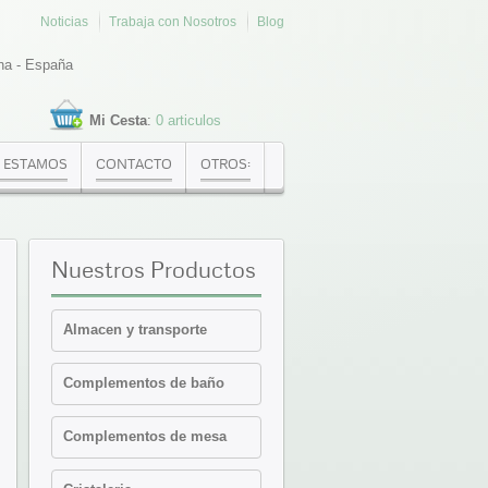
Noticias
Trabaja con Nosotros
Blog
na - España
Mi Cesta
:
0 articulos
 ESTAMOS
CONTACTO
OTROS:
Nuestros
Productos
Almacen y transporte
Cajas Euronorma
Complementos de baño
Contenedores y cajas
isotermicas
Estanterias
Complementos de mesa
Palets PVC y plataformas
Cafeteria-Bar