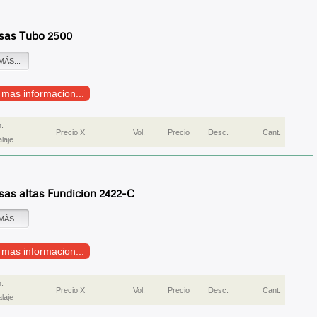
sas Tubo 2500
MÁS...
r mas informacion...
.
Precio X
Vol.
Precio
Desc.
Cant.
laje
sas altas Fundicion 2422-C
MÁS...
r mas informacion...
.
Precio X
Vol.
Precio
Desc.
Cant.
laje