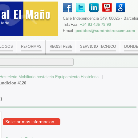
Calle Independencia 349, 08026 - Barcelo
Tel./Fax:
+34 93 436 79 90
Email:
pedidos@suministroscem.com
LOGOS
REFORMAS
REGISTRESE
SERVICIO TÉCNICO
DONDE
steleria Mobiliario hosteleria Equipamiento Hosteleria
undicion 4120
0
Solicitar mas informacion...