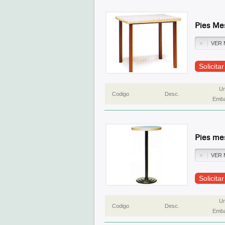
Pies Me
VER 
Solicita
Un
Codigo
Desc.
Emba
Pies me
VER 
Solicita
Un
Codigo
Desc.
Emba