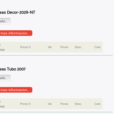
sas Decor-2029-NT
MÁS...
r mas informacion...
.
Precio X
Vol.
Precio
Desc.
Cant.
laje
sas Tubo 2007
MÁS...
r mas informacion...
.
Precio X
Vol.
Precio
Desc.
Cant.
laje