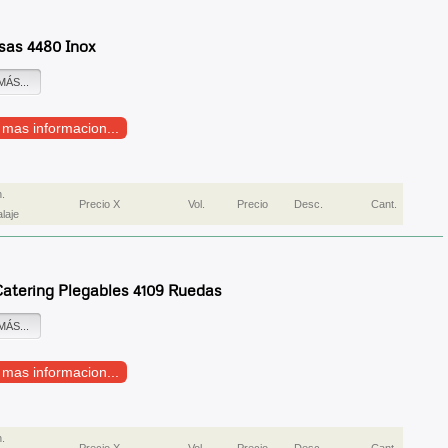
sas 4480 Inox
MÁS...
r mas informacion...
.
Precio X
Vol.
Precio
Desc.
Cant.
laje
atering Plegables 4109 Ruedas
MÁS...
r mas informacion...
.