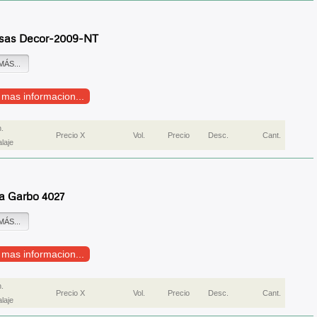
sas Decor-2009-NT
MÁS...
r mas informacion...
.
Precio X
Vol.
Precio
Desc.
Cant.
laje
a Garbo 4027
MÁS...
r mas informacion...
.
Precio X
Vol.
Precio
Desc.
Cant.
laje