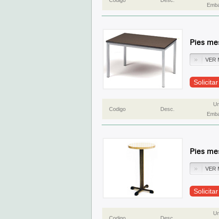
Codigo
Desc.
Emba
Pies me
VER 
Solicita
Un
Codigo
Desc.
Emba
Pies me
VER 
Solicita
Un
Codigo
Desc.