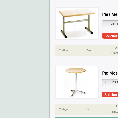
Pies Me
VER 
Solicita
Un
Codigo
Desc.
Emba
Pie Mes
VER 
Solicita
Un
Codigo
Desc.
Emba