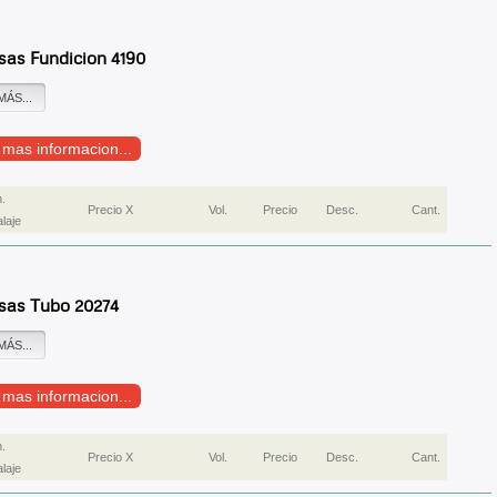
sas Fundicion 4190
MÁS...
r mas informacion...
.
Precio X
Vol.
Precio
Desc.
Cant.
laje
sas Tubo 20274
MÁS...
r mas informacion...
.
Precio X
Vol.
Precio
Desc.
Cant.
laje