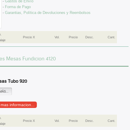
-
Gastos de Envío
-
Forma de Pago
-
Garantias, Política de Devoluciones y Reembolsos
.
Precio X
Vol.
Precio
Desc.
Cant.
laje
es Mesas Fundicion 4120
sas Tubo 920
MÁS...
r mas informacion...
.
Precio X
Vol.
Precio
Desc.
Cant.
laje