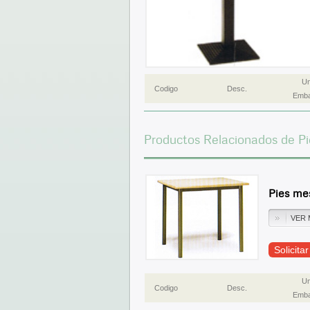
Un
Codigo
Desc.
Emba
Productos Relacionados de Pi
Pies me
VER 
Solicita
Un
Codigo
Desc.
Emba