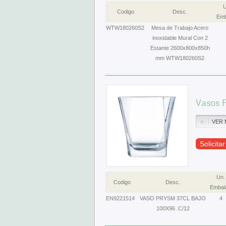
U
Codigo
Desc.
Emb
WTW180260S2
Mesa de Trabajo Acero
inoxidable Mural Con 2
Estante 2600x800x850h
mm WTW180260S2
Vasos 
VER 
Solicita
Un.
Codigo
Desc.
Embal
EN9221514
VASO PRYSM 37CL BAJO
4
100X96 .C/12