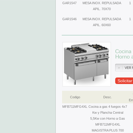
GAR1547
MESA INOX. REPULSADA
1
APIL. 70X70
GAR1546
MESA INOX. REPULSADA
1
APIL. 60X60
Cocina 
Horno 
VER 
Solicita
Codigo
Desc.
Em
MFB711MFG4XL
Cocina a gas 4 fuegos 4x7
Kw y Plancha Central
5,5Kw con Horno a Gas
MFB711MFG4XL
MAGISTRA PLUS 700