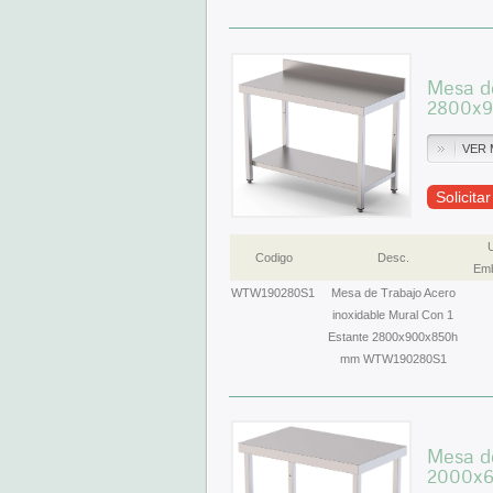
Mesa de
2800x
VER 
Solicita
Codigo
Desc.
Emb
WTW190280S1
Mesa de Trabajo Acero
inoxidable Mural Con 1
Estante 2800x900x850h
mm WTW190280S1
Mesa de
2000x