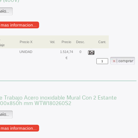
MÁS...
r mas informacion...
.
Precio X
Vol.
Precio
Desc.
Cant.
aje
UNIDAD
1.514,74
0
€
 Trabajo Acero inoxidable Mural Con 2 Estante
800x850h mm WTW180260S2
MÁS...
r mas informacion...