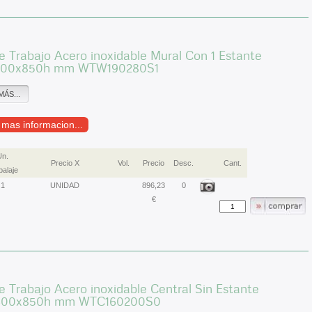
 Trabajo Acero inoxidable Mural Con 1 Estante
900x850h mm WTW190280S1
MÁS...
r mas informacion...
Un.
Precio X
Vol.
Precio
Desc.
Cant.
alaje
1
UNIDAD
896,23
0
€
 Trabajo Acero inoxidable Central Sin Estante
600x850h mm WTC160200S0