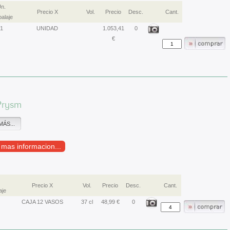
n.
Precio X
Vol.
Precio
Desc.
Cant.
alaje
1
UNIDAD
1.053,41
0
€
Prysm
MÁS...
r mas informacion...
Precio X
Vol.
Precio
Desc.
Cant.
aje
CAJA 12 VASOS
37 cl
48,99 €
0