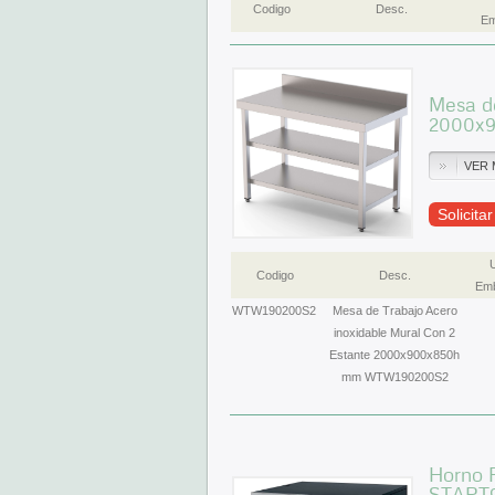
Codigo
Desc.
Em
Mesa de
2000x
VER 
Solicita
Codigo
Desc.
Emb
WTW190200S2
Mesa de Trabajo Acero
inoxidable Mural Con 2
Estante 2000x900x850h
mm WTW190200S2
Horno P
START9