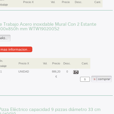
Precio X
Vol.
Precio
Desc.
Cant.
balaje
 Trabajo Acero inoxidable Mural Con 2 Estante
900x850h mm WTW190200S2
MÁS...
r mas informacion...
Un.
Precio X
Vol.
Precio
Desc.
Cant.
alaje
1
UNIDAD
886,20
0
€
izza Eléctrico capacidad 9 pizzas diámetro 33 cm
 (400V)