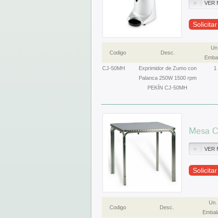
VER 
Solicita
Un
Codigo
Desc.
Embal
CJ-50MH
Exprimidor de Zumo con
1
Palanca 250W 1500 rpm
PEKÍN CJ-50MH
Mesa C
VER 
Solicita
Un.
Codigo
Desc.
Embal