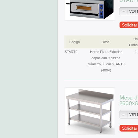
VER 
Solicita
Un
Codigo
Desc.
Embal
START9
Horno Pizza Eléctrico
1
capacidad 9 pizzas
diámetro 33 cm START9
(400V)
Mesa de
2600x
VER 
Solicita