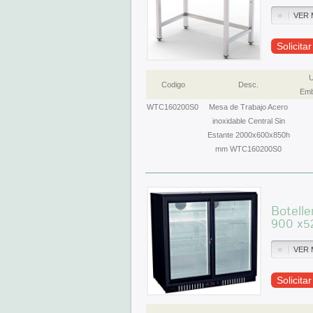
VER 
Solicita
U
Codigo
Desc.
Emb
WTC160200S0
Mesa de Trabajo Acero
inoxidable Central Sin
Estante 2000x600x850h
mm WTC160200S0
Botelle
900 x5
VER 
Solicita