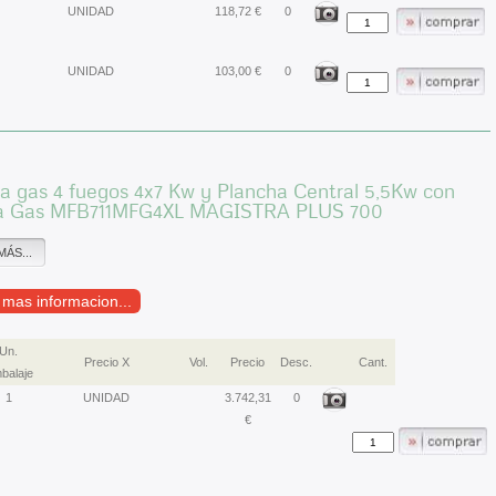
UNIDAD
118,72 €
0
UNIDAD
103,00 €
0
a gas 4 fuegos 4x7 Kw y Plancha Central 5,5Kw con
a Gas MFB711MFG4XL MAGISTRA PLUS 700
MÁS...
r mas informacion...
Un.
Precio X
Vol.
Precio
Desc.
Cant.
balaje
1
UNIDAD
3.742,31
0
€