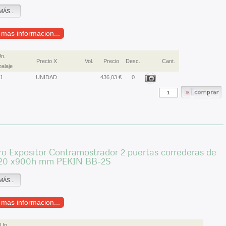
MÁS...
r mas informacion...
n.
Precio X
Vol.
Precio
Desc.
Cant.
alaje
1
UNIDAD
436,03 €
0
ro Expositor Contramostrador 2 puertas correderas de
20 x900h mm PEKIN BB-2S
MÁS...
r mas informacion...
Un.