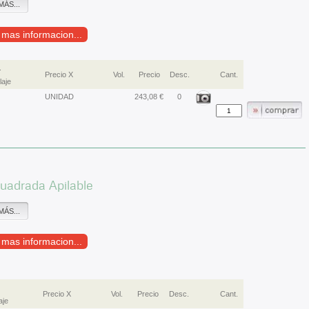
MÁS...
r mas informacion...
.
Precio X
Vol.
Precio
Desc.
Cant.
aje
UNIDAD
243,08 €
0
uadrada Apilable
MÁS...
r mas informacion...
Precio X
Vol.
Precio
Desc.
Cant.
aje