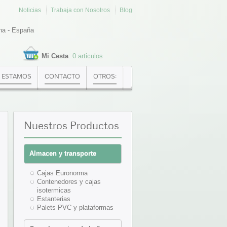
Noticias
Trabaja con Nosotros
Blog
na - España
Mi Cesta
:
0 articulos
 ESTAMOS
CONTACTO
OTROS:
Nuestros
Productos
Almacen y transporte
Cajas Euronorma
Contenedores y cajas
isotermicas
Estanterias
Palets PVC y plataformas