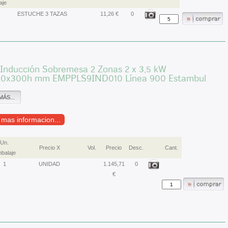
aje
ESTUCHE 3 TAZAS
11,26 €
0
 Inducción Sobremesa 2 Zonas 2 x 3,5 kW
0x300h mm EMPPLS9IND010 Línea 900 Estambul
MÁS...
r mas informacion...
Un.
Precio X
Vol.
Precio
Desc.
Cant.
balaje
1
UNIDAD
1.145,71
0
€