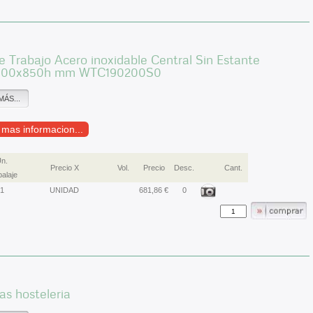
 Trabajo Acero inoxidable Central Sin Estante
900x850h mm WTC190200S0
MÁS...
r mas informacion...
n.
Precio X
Vol.
Precio
Desc.
Cant.
alaje
1
UNIDAD
681,86 €
0
s hosteleria