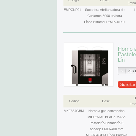
Codigo
Desc.
Embal
EMPCKP01
Secadora Abrillantadora de
1
Cubiertos 3000 ud/hora
Línea Estambul EMPCKP01
Horno 
Pastel
Lín
VER 
Solicita
U
Codigo
Desc.
Emb
MKF664GBM
Horno a gas convección
MILLENIAL BLACK MASK
Pastelería/Panadería 6
bandejas 600x400 mm
MKF664GBM Línea Padova