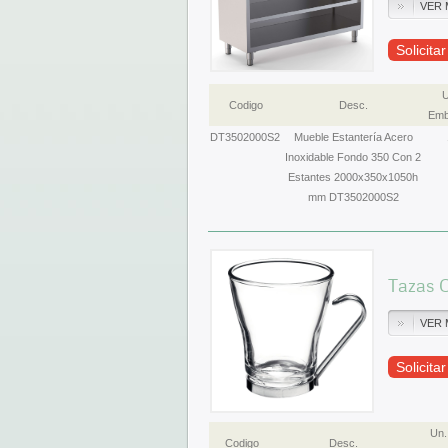
VER 
Solicita
U
Codigo
Desc.
Emb
DT3502000S2
Mueble Estantería Acero
Inoxidable Fondo 350 Con 2
Estantes 2000x350x1050h
mm DT3502000S2
Tazas C
VER 
Solicita
Un.
Codigo
Desc.