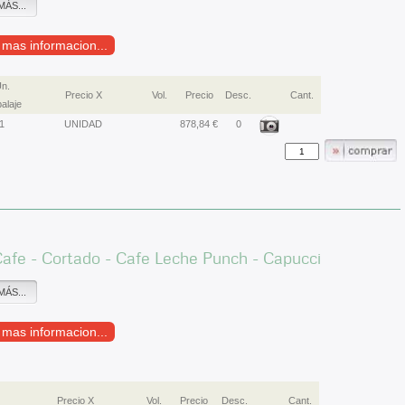
MÁS...
r mas informacion...
n.
Precio X
Vol.
Precio
Desc.
Cant.
alaje
1
UNIDAD
878,84 €
0
afe - Cortado - Cafe Leche Punch - Capucci
MÁS...
r mas informacion...
Precio X
Vol.
Precio
Desc.
Cant.