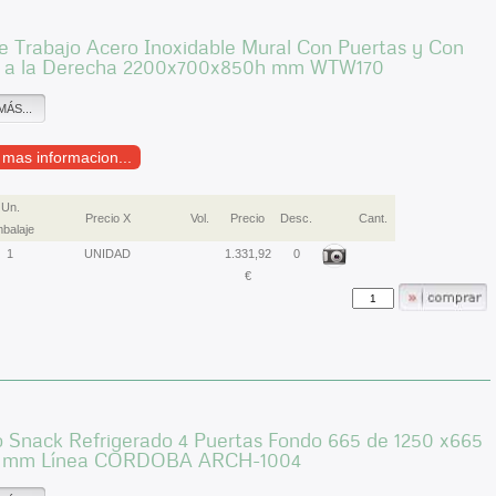
 Trabajo Acero Inoxidable Mural Con Puertas y Con
 a la Derecha 2200x700x850h mm WTW170
MÁS...
r mas informacion...
Un.
Precio X
Vol.
Precio
Desc.
Cant.
balaje
1
UNIDAD
1.331,92
0
€
 Snack Refrigerado 4 Puertas Fondo 665 de 1250 x665
h mm Línea CORDOBA ARCH-1004