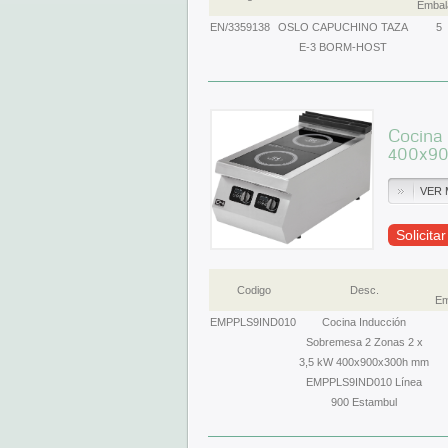
Embal
EN/3359138
OSLO CAPUCHINO TAZA
5
E-3 BORM-HOST
Cocina
400x90
VER 
Solicita
Codigo
Desc.
Em
EMPPLS9IND010
Cocina Inducción
Sobremesa 2 Zonas 2 x
3,5 kW 400x900x300h mm
EMPPLS9IND010 Línea
900 Estambul