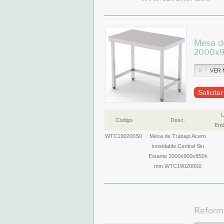
Mesa de
2000x
VER 
Solicita
U
Codigo
Desc.
Emb
WTC190200S0
Mesa de Trabajo Acero
inoxidable Central Sin
Estante 2000x900x850h
mm WTC190200S0
Reforma