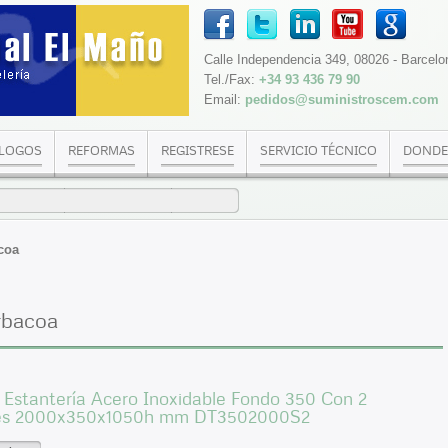
Calle Independencia 349, 08026 - Barcelo
Tel./Fax:
+34 93 436 79 90
Email:
pedidos@suministroscem.com
LOGOS
REFORMAS
REGISTRESE
SERVICIO TÉCNICO
DONDE
coa
rbacoa
Estantería Acero Inoxidable Fondo 350 Con 2
es 2000x350x1050h mm DT3502000S2