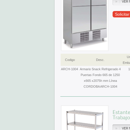
VER 
Solicita
Un
Codigo
Desc.
Emba
ARCH-1004
Armario Snack Refrigerado 4
1
Puertas Fondo 665 de 1250
x665 x2075h mm Línea
CORDOBA ARCH-1004
Estant
Trabaj
VER 