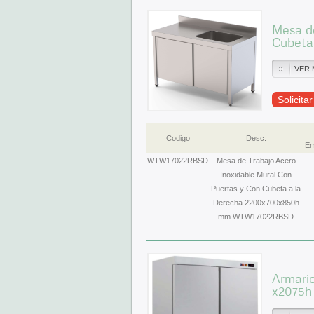
Mesa de
Cubeta
VER 
Solicita
Codigo
Desc.
Em
WTW17022RBSD
Mesa de Trabajo Acero
Inoxidable Mural Con
Puertas y Con Cubeta a la
Derecha 2200x700x850h
mm WTW17022RBSD
Armario
x2075