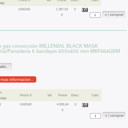
Precio X
Vol.
Precio
Desc.
Cant.
aje
UNIDAD
1.387,93
0
€
a gas convección MILLENIAL BLACK MASK
ería/Panadería 6 bandejas 600x400 mm MKF664GBM
MÁS...
r mas informacion...
n.
Precio X
Vol.
Precio
Desc.
Cant.
alaje
1
UNIDAD
4.895,64
0
€