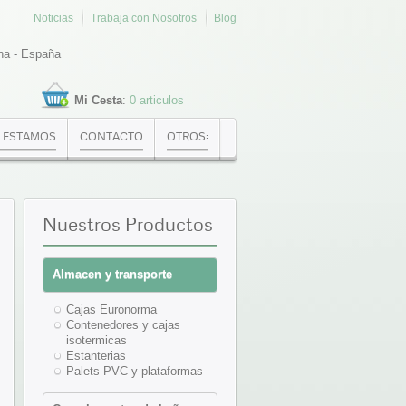
Noticias
Trabaja con Nosotros
Blog
na - España
Mi Cesta
:
0 articulos
 ESTAMOS
CONTACTO
OTROS:
Nuestros
Productos
Almacen y transporte
Cajas Euronorma
Contenedores y cajas
isotermicas
Estanterias
Palets PVC y plataformas