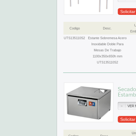
Solicita
U
Codigo
Desc.
Emb
UTS135110S2
Estante Sobremesa Acero
Inoxidable Doble Para
Mesas De Trabajo
1100x350x650h mm
UTS135110S2
Secador
Estamb
VER 
Solicita
Un