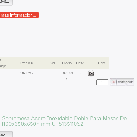
MÁS...
r mas informacion...
.
Precio X
Vol.
Precio
Desc.
Cant.
laje
UNIDAD
1.929,96
0
€
e Sobremesa Acero Inoxidable Doble Para Mesas De
o 1100x350x650h mm UTS135110S2
MÁS...