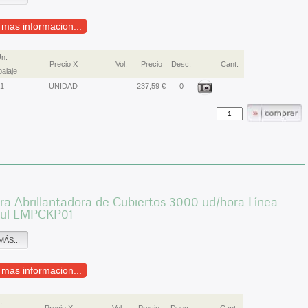
r mas informacion...
n.
Precio X
Vol.
Precio
Desc.
Cant.
alaje
1
UNIDAD
237,59 €
0
a Abrillantadora de Cubiertos 3000 ud/hora Línea
ul EMPCKP01
MÁS...
r mas informacion...
.