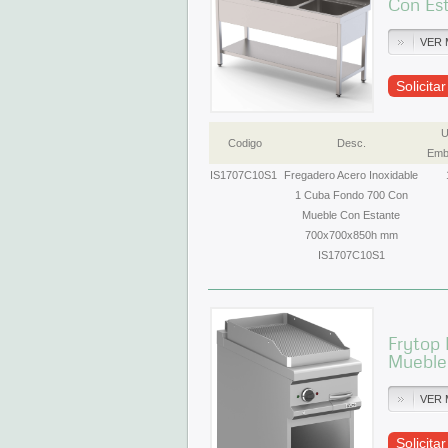
Con Es
VER 
Solicita
U
Codigo
Desc.
Emb
IS1707C10S1
Fregadero Acero Inoxidable
1 Cuba Fondo 700 Con
Mueble Con Estante
700x700x850h mm
IS1707C10S1
Frytop 
Muebl
VER 
Solicita