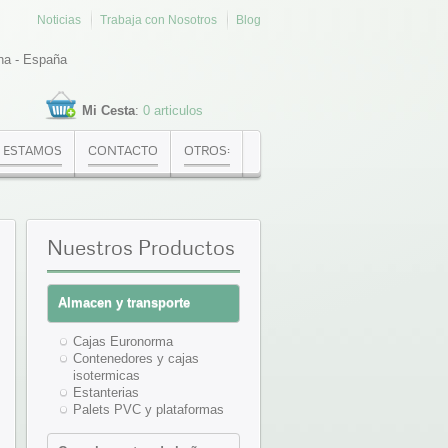
Noticias
Trabaja con Nosotros
Blog
na - España
Mi Cesta
:
0 articulos
 ESTAMOS
CONTACTO
OTROS:
Nuestros
Productos
Almacen y transporte
Cajas Euronorma
Contenedores y cajas
isotermicas
Estanterias
Palets PVC y plataformas