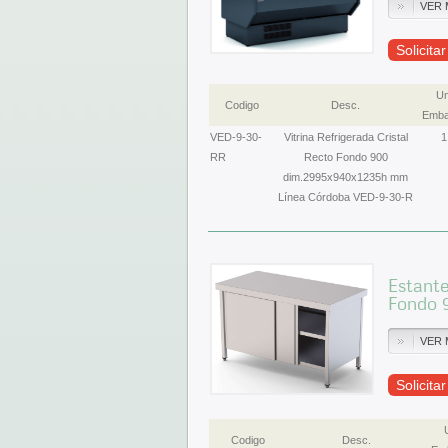
VER 
Solicita
Un
Codigo
Desc.
Emba
VED-9-30-
Vitrina Refrigerada Cristal
1
RR
Recto Fondo 900
dim.2995x940x1235h mm
Línea Córdoba VED-9-30-R
Estante
Fondo 
VER 
Solicita
Codigo
Desc.