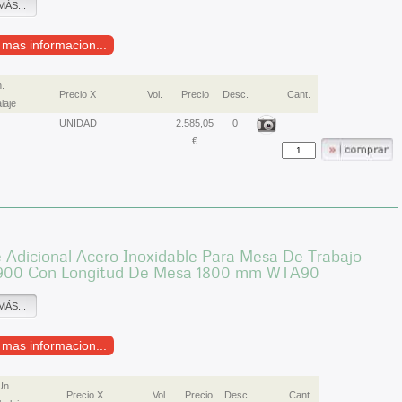
MÁS...
r mas informacion...
.
Precio X
Vol.
Precio
Desc.
Cant.
laje
UNIDAD
2.585,05
0
€
 Adicional Acero Inoxidable Para Mesa De Trabajo
900 Con Longitud De Mesa 1800 mm WTA90
MÁS...
r mas informacion...
Un.
Precio X
Vol.
Precio
Desc.
Cant.