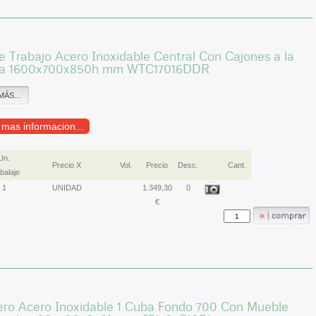
 Trabajo Acero Inoxidable Central Con Cajones a la
a 1600x700x850h mm WTC17016DDR
MÁS...
r mas informacion...
Un.
Precio X
Vol.
Precio
Desc.
Cant.
alaje
1
UNIDAD
1.349,30
0
€
ero Acero Inoxidable 1 Cuba Fondo 700 Con Mueble