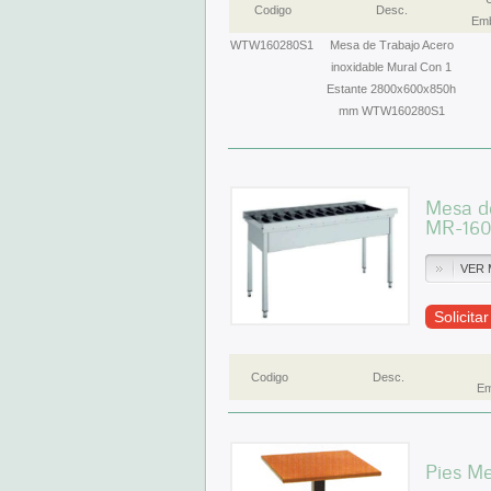
Codigo
Desc.
Emb
WTW160280S1
Mesa de Trabajo Acero
inoxidable Mural Con 1
Estante 2800x600x850h
mm WTW160280S1
Mesa d
MR-16
VER 
Solicita
Codigo
Desc.
Em
Pies Me