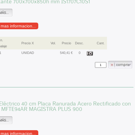
tante 700x700x850h mm IS1707C10S1
MÁS...
r mas informacion...
n.
Precio X
Vol.
Precio
Desc.
Cant.
alaje
1
UNIDAD
540,41 €
0
Eléctrico 40 cm Placa Ranurada Acero Rectificado con
e MFTE94AR MAGISTRA PLUS 900
MÁS...
r mas informacion...