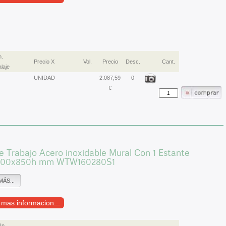
.
Precio X
Vol.
Precio
Desc.
Cant.
laje
UNIDAD
2.087,59
0
€
 Trabajo Acero inoxidable Mural Con 1 Estante
600x850h mm WTW160280S1
MÁS...
r mas informacion...
Un.