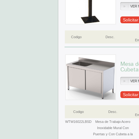
VER 
Solicita
Codigo
Desc.
Em
Mesa de
Cubeta
VER 
Solicita
Codigo
Desc.
Em
WTW16022LBSD
Mesa de Trabajo Acero
Inoxidable Mural Con
Puertas y Con Cubeta a la