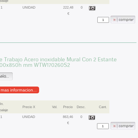
alaje
1
UNIDAD
222,48
0
€
 Trabajo Acero inoxidable Mural Con 2 Estante
700x850h mm WTW170260S2
MÁS...
r mas informacion...
Un.
Precio X
Vol.
Precio
Desc.
Cant.
alaje
1
UNIDAD
863,46
0
€