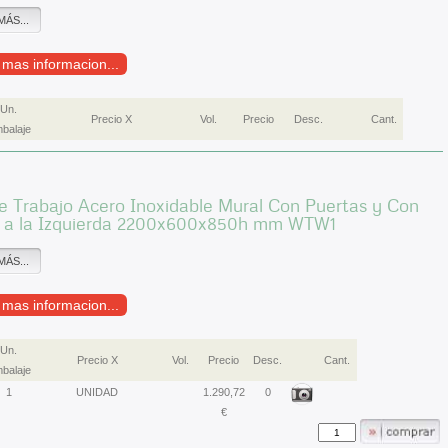
MÁS...
r mas informacion...
Un.
Precio X
Vol.
Precio
Desc.
Cant.
balaje
 Trabajo Acero Inoxidable Mural Con Puertas y Con
 a la Izquierda 2200x600x850h mm WTW1
MÁS...
r mas informacion...
Un.
Precio X
Vol.
Precio
Desc.
Cant.
balaje
1
UNIDAD
1.290,72
0
€