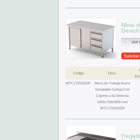
Mesa de
Derech
VER 
Solicita
Codigo
Desc.
Emb
WTC17016DDR
Mesa de Trabajo Acero
Inoxidable Central Con
Cajones a la Derecha
1600x700x850h mm
WTC17016DDR
Fregad