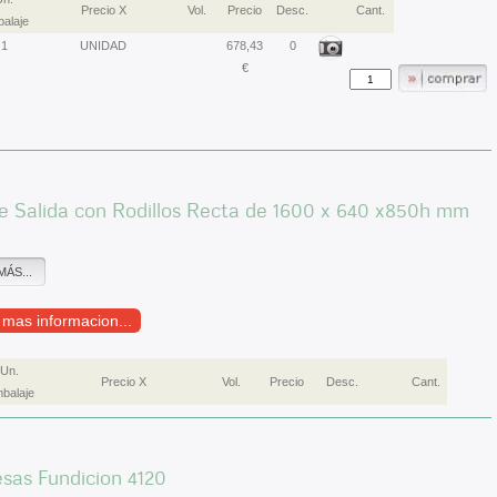
Precio X
Vol.
Precio
Desc.
Cant.
alaje
1
UNIDAD
678,43
0
€
e Salida con Rodillos Recta de 1600 x 640 x850h mm
0
MÁS...
r mas informacion...
Un.
Precio X
Vol.
Precio
Desc.
Cant.
balaje
sas Fundicion 4120