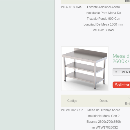
Emb
WTA901800AS
Estante Adicional Acero
Inoxidable Para Mesa De
Trabajo Fondo 900 Con
Longitud De Mesa 1800 mm
WTA901800AS
Mesa de
2600x
VER 
Solicita
Codigo
Desc.
Emb
WTW170260S2
Mesa de Trabajo Acero
inoxidable Mural Con 2
Estante 2600x700x850h
mm WTW170260S2